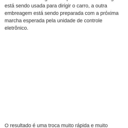
está sendo usada para dirigir o carro, a outra
s
embreagem está sendo preparada com a próxima
e
marcha esperada pela unidade de controle
s
eletrônico.
c
o
o
t
e
r
s
R
e
c
a
O resultado é uma troca muito rápida e muito