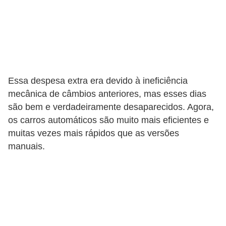
s
e
v
e
í
Essa despesa extra era devido à ineficiência
c
mecânica de câmbios anteriores, mas esses dias
u
são bem e verdadeiramente desaparecidos. Agora,
l
os carros automáticos são muito mais eficientes e
muitas vezes mais rápidos que as versões
o
manuais.
s
B
i
c
i