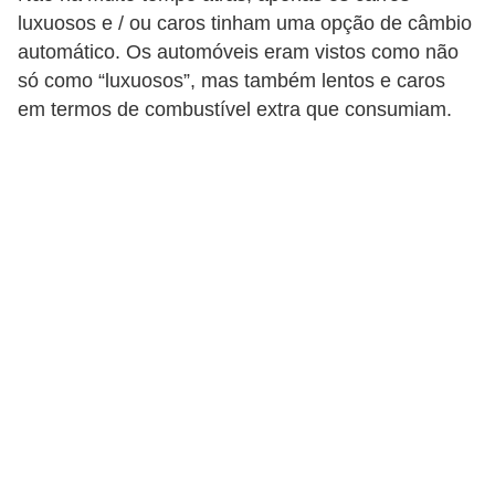
i
luxuosos e / ou caros tinham uma opção de câmbio
o
automático. Os automóveis eram vistos como não
só como “luxuosos”, mas também lentos e caros
n
em termos de combustível extra que consumiam.
a
i
s
A
u
t
o
m
ó
v
e
i