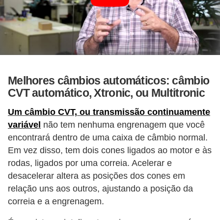
g
u
r
a
n
Melhores câmbios automáticos: câmbio
ç
CVT automático, Xtronic, ou Multitronic
a
e
Um câmbio CVT, ou transmissão continuamente
variável
não tem nenhuma engrenagem que você
s
encontrará dentro de uma caixa de câmbio normal.
e
Em vez disso, tem dois cones ligados ao motor e às
g
rodas, ligados por uma correia. Acelerar e
u
desacelerar altera as posições dos cones em
r
relação uns aos outros, ajustando a posição da
o
correia e a engrenagem.
s