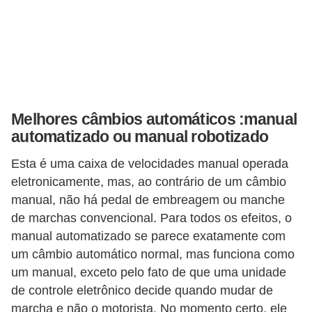
s
a
u
t
o
Melhores câmbios automáticos :manual
m
automatizado ou manual robotizado
o
Esta é uma caixa de velocidades manual operada
t
eletronicamente, mas, ao contrário de um câmbio
i
manual, não há pedal de embreagem ou manche
v
de marchas convencional. Para todos os efeitos, o
a
manual automatizado se parece exatamente com
s
um câmbio automático normal, mas funciona como
um manual, exceto pelo fato de que uma unidade
L
de controle eletrônico decide quando mudar de
e
marcha e não o motorista. No momento certo, ele