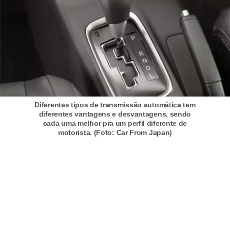
t
o
m
o
t
i
v
Diferentes tipos de transmissão automática tem
diferentes vantagens e desvantagens, sendo
o
cada uma melhor pra um perfil diferente de
s
motorista. (Foto: Car From Japan)
D
ú
v
i
d
a