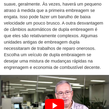
l
suave, geralmente. Às vezes, haverá um pequeno
l
atraso à medida que a primeira embreagem se
e
engata. Isso pode fazer um barulho de baixa
m
velocidade um pouco brusco. A outra desvantagem
de câmbios automáticos de dupla embreagem é
a
que eles são relativamente complexos. Algumas
n
unidades antigas de embreagem dupla
u
necessitaram de trabalhos de reparo onerosos.
t
Escolha um veículo de dupla embraiagem se
e
desejar uma mistura de mudanças rápidas na
n
engrenagem e economia de combustível decente.
ç
ã
o
S
e