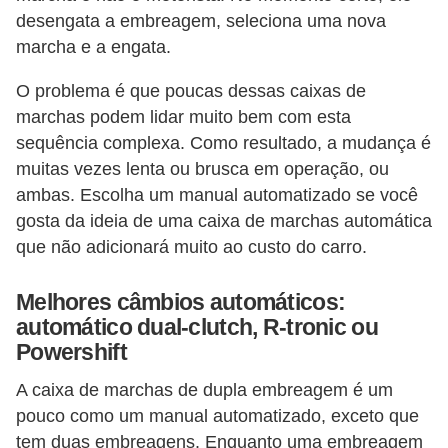
i
desengata a embreagem, seleciona uma nova
s
marcha e a engata.
e
O problema é que poucas dessas caixas de
t
marchas podem lidar muito bem com esta
r
sequência complexa. Como resultado, a mudança é
â
muitas vezes lenta ou brusca em operação, ou
n
ambas. Escolha um manual automatizado se você
s
gosta da ideia de uma caixa de marchas automática
que não adicionará muito ao custo do carro.
i
t
Melhores câmbios automáticos:
o
automático dual-clutch, R-tronic ou
Powershift
M
o
A caixa de marchas de dupla embreagem é um
t
pouco como um manual automatizado, exceto que
o
tem duas embreagens. Enquanto uma embreagem