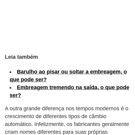
c
l
e
t
a
s
Leia também
C
a
Barulho ao pisar ou soltar a embreagem, o
m
que pode ser?
i
Embreagem tremendo na saída, o que pode
ser?
n
h
A outra grande diferença nos tempos modernos é o
õ
crescimento de diferentes tipos de câmbio
e
automático. Infelizmente, os fabricantes geralmente
s
criam nomes diferentes para suas próprias