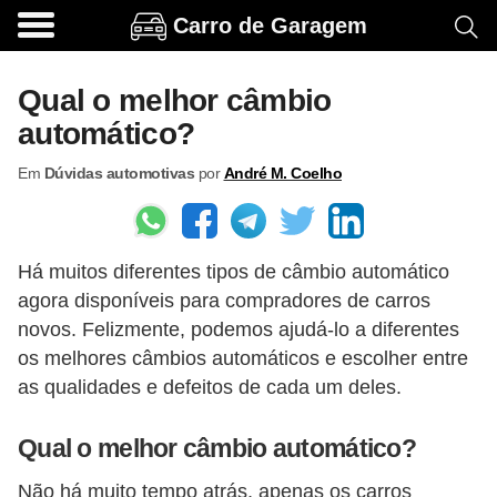
Carro de Garagem
A
c
Qual o melhor câmbio
e
automático?
s
Em
Dúvidas automotivas
por
André M. Coelho
s
ó
r
Há muitos diferentes tipos de câmbio automático
i
agora disponíveis para compradores de carros
o
novos. Felizmente, podemos ajudá-lo a diferentes
s
os melhores câmbios automáticos e escolher entre
e
as qualidades e defeitos de cada um deles.
o
Qual o melhor câmbio automático?
p
c
Não há muito tempo atrás, apenas os carros