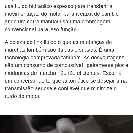
o
usa fluido hidráulico espesso para transferir a
d
movimentação do motor para a caixa de câmbio
onde um carro manual usa uma embreagem
e
convencional para isso função.
a
c
A beleza do link fluido é que as mudanças de
e
marchas também são fluidas e suaves. É uma
s
tecnologia comprovada também. As desvantagens
são um consumo de combustível ligeiramente pior e
s
mudanças de marcha não tão eficientes. Escolha
ó
um conversor de torque automático se desejar uma
r
transmissão sedosa e confiável que minimize o
i
ruído do motor.
o
s
a
u