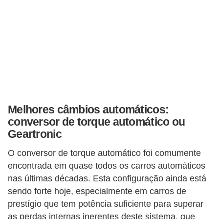
r
c
a
r
r
o
D
Melhores câmbios automáticos:
i
conversor de torque automático ou
c
Geartronic
i
o
O conversor de torque automático foi comumente
encontrada em quase todos os carros automáticos
n
nas últimas décadas. Esta configuração ainda está
á
sendo forte hoje, especialmente em carros de
r
prestígio que tem potência suficiente para superar
i
as perdas internas inerentes deste sistema, que