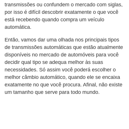
transmissões ou confundem o mercado com siglas,
e
por isso é difícil descobrir exatamente o que você
O
está recebendo quando compra um veículo
f
automática.
f
Então, vamos dar uma olhada nos principais tipos
r
de transmissões automáticas que estão atualmente
o
disponíveis no mercado de automóveis para você
a
decidir qual tipo se adequa melhor às suas
d
necessidades. Só assim você poderá escolher o
melhor câmbio automático, quando ele se encaixa
C
exatamente no que você procura. Afinal, não existe
o
um tamanho que serve para todo mundo.
m
p
r
a