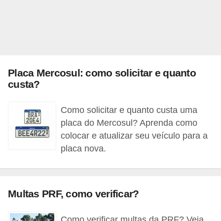
t
o
m
o
t
Placa Mercosul: como solicitar e quanto
i
custa?
v
Como solicitar e quanto custa uma
o
placa do Mercosul? Aprenda como
s
colocar e atualizar seu veículo para a
D
placa nova.
ú
v
i
Multas PRF, como verificar?
d
Como verificar multas da PRF? Veja
a