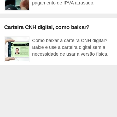
pagamento de IPVA atrasado.
o
d
e
Carteira CNH digital, como baixar?
a
c
Como baixar a carteira CNH digital?
e
Baixe e use a carteira digital sem a
s
necessidade de usar a versão física.
s
ó
r
i
o
s
a
u