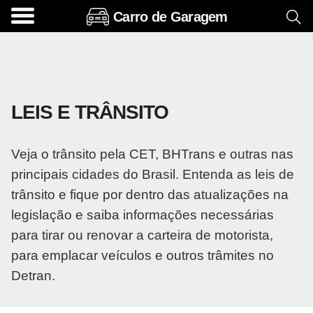
Carro de Garagem
A
c
e
s
LEIS E TRÂNSITO
s
ó
Veja o trânsito pela CET, BHTrans e outras nas
r
principais cidades do Brasil. Entenda as leis de
i
trânsito e fique por dentro das atualizações na
o
legislação e saiba informações necessárias
s
para tirar ou renovar a carteira de motorista,
e
para emplacar veículos e outros trâmites no
o
Detran.
p
c