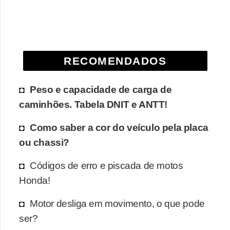
s
e
s
c
RECOMENDADOS
o
o
Peso e capacidade de carga de
t
caminhões. Tabela DNIT e ANTT!
e
Como saber a cor do veículo pela placa
r
ou chassi?
s
Códigos de erro e piscada de motos
R
Honda!
e
c
Motor desliga em movimento, o que pode
a
ser?