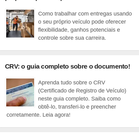
c
l
Como trabalhar com entregas usando
e
o seu próprio veículo pode oferecer
flexibilidade, ganhos potenciais e
t
controle sobre sua carreira.
a
s
C
CRV: o guia completo sobre o documento!
a
m
Aprenda tudo sobre o CRV
i
(Certificado de Registro de Veículo)
n
neste guia completo. Saiba como
obtê-lo, transferi-lo e preencher
h
corretamente. Leia agora!
õ
e
s