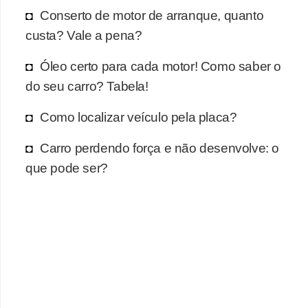
l
Conserto de motor de arranque, quanto
l
custa? Vale a pena?
e
m
Óleo certo para cada motor! Como saber o
a
do seu carro? Tabela!
n
Como localizar veículo pela placa?
u
t
Carro perdendo força e não desenvolve: o
que pode ser?
e
n
ç
ã
o
S
e