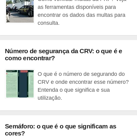
as ferramentas disponíveis para
s
encontrar os dados das multas para
a
consulta.
u
t
o
Número de segurança da CRV: o que é e
m
como encontrar?
o
t
O que é o número de segurando do
i
CRV e onde encontrar esse número?
Entenda o que significa e sua
v
utilização.
a
s
L
Semáforo: o que é o que significam as
e
cores?