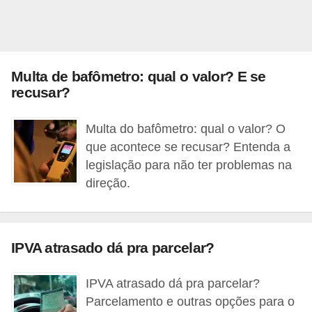
r
c
a
r
Multa de bafômetro: qual o valor? E se
r
recusar?
o
Multa do bafômetro: qual o valor? O
D
que acontece se recusar? Entenda a
i
legislação para não ter problemas na
c
direção.
i
o
n
IPVA atrasado dá pra parcelar?
á
r
IPVA atrasado dá pra parcelar?
i
Parcelamento e outras opções para o