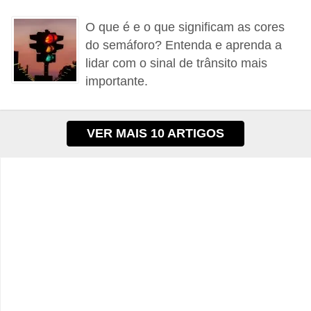
i
O que é e o que significam as cores
s
do semáforo? Entenda e aprenda a
e
lidar com o sinal de trânsito mais
t
importante.
r
â
n
VER MAIS 10 ARTIGOS
s
i
t
o
M
o
t
o