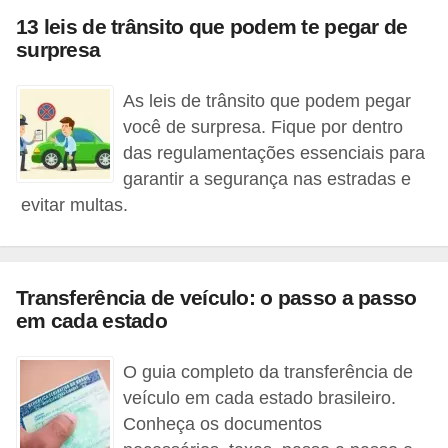
i
13 leis de trânsito que podem te pegar de
o
surpresa
n
As leis de trânsito que podem pegar
a
você de surpresa. Fique por dentro
i
das regulamentações essenciais para
s
garantir a segurança nas estradas e
A
evitar multas.
u
t
o
Transferência de veículo: o passo a passo
em cada estado
m
ó
O guia completo da transferência de
v
veículo em cada estado brasileiro.
e
Conheça os documentos
i