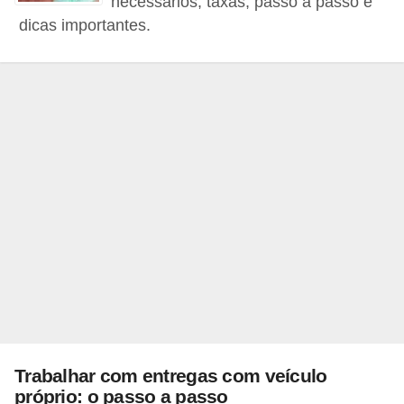
necessários, taxas, passo a passo e
s
dicas importantes.
e
v
e
í
c
u
l
o
s
B
i
c
Trabalhar com entregas com veículo
i
próprio: o passo a passo