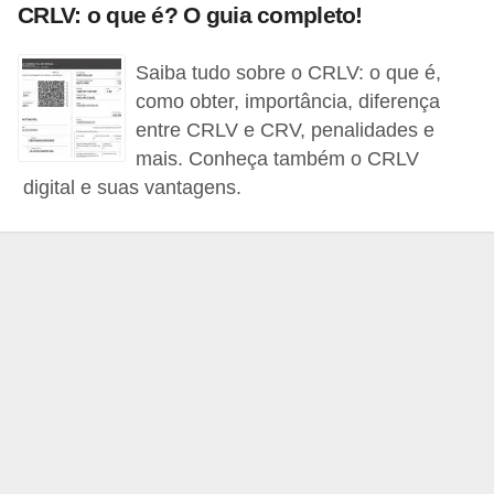
CRLV: o que é? O guia completo!
e
O
Saiba tudo sobre o CRLV: o que é,
f
como obter, importância, diferença
f
entre CRLV e CRV, penalidades e
r
mais. Conheça também o CRLV
o
digital e suas vantagens.
a
d
C
o
m
p
r
a