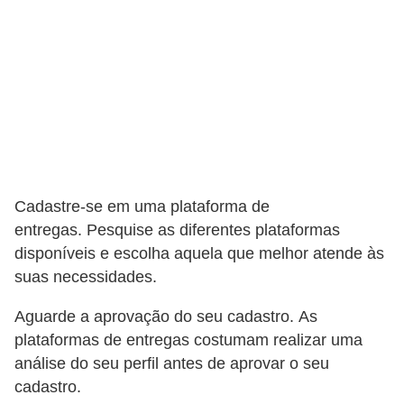
s
e
s
c
o
o
t
Cadastre-se em uma plataforma de
e
entregas. Pesquise as diferentes plataformas
r
disponíveis e escolha aquela que melhor atende às
s
suas necessidades.
R
Aguarde a aprovação do seu cadastro. As
e
plataformas de entregas costumam realizar uma
c
análise do seu perfil antes de aprovar o seu
a
cadastro.