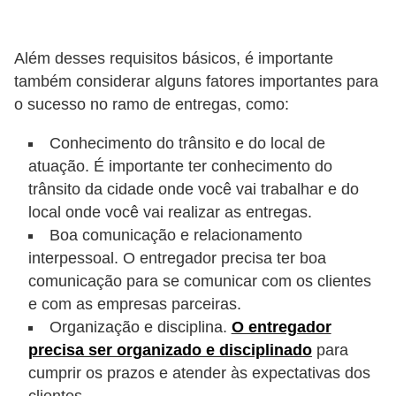
s
a
Além desses requisitos básicos, é importante
u
também considerar alguns fatores importantes para
t
o sucesso no ramo de entregas, como:
o
Conhecimento do trânsito e do local de
m
atuação. É importante ter conhecimento do
o
trânsito da cidade onde você vai trabalhar e do
t
local onde você vai realizar as entregas.
Boa comunicação e relacionamento
i
interpessoal. O entregador precisa ter boa
v
comunicação para se comunicar com os clientes
a
e com as empresas parceiras.
s
Organização e disciplina.
O entregador
precisa ser organizado e disciplinado
para
L
cumprir os prazos e atender às expectativas dos
e