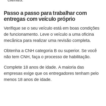
clientes.
i
s
Passo a passo para trabalhar com
e
entregas com veículo próprio
t
Verifique se o seu veículo está em boas condições
r
de funcionamento. Leve o veículo a uma oficina
â
mecânica para realizar uma revisão completa.
n
Obtenha a CNH categoria B ou superior. Se você
s
não tem CNH, faça o processo de habilitação.
i
t
Complete 18 anos de idade. A maioria das
o
empresas exige que os entregadores tenham pelo
menos 18 anos de idade.
M
o
t
o