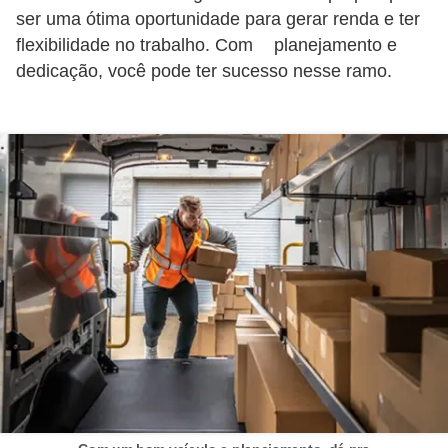
g
ser uma ótima oportunidade para gerar renda e ter
flexibilidade no trabalho. Com
planejamento e
u
dedicação, você pode ter sucesso nesse ramo.
r
a
n
ç
a
e
s
e
g
u
r
o
s