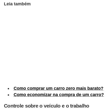
c
Leia também
l
e
t
a
s
C
a
m
i
n
h
Como comprar um carro zero mais barato?
õ
Como economizar na compra de um carro?
e
Controle sobre o veículo e o trabalho
s