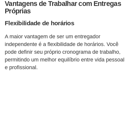
Vantagens de Trabalhar com Entregas
i
Próprias
o
n
Flexibilidade de horários
a
A maior vantagem de ser um entregador
i
independente é a flexibilidade de horários. Você
s
pode definir seu próprio cronograma de trabalho,
permitindo um melhor equilíbrio entre vida pessoal
A
e profissional.
u
t
o
m
ó
v
e
i