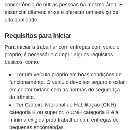
o
concorrência de outras pessoas na mesma área. É
essencial diferenciar-se e oferecer um serviço de
d
alta qualidade.
e
a
Requisitos para Iniciar
c
Para iniciar a trabalhar com entregas com veículo
e
próprio, é necessário cumprir alguns requisitos
s
básicos, como:
s
ó
Ter um veículo próprio em boas condições de
funcionamento. O veículo deve ser seguro e estar
r
em conformidade com as normas de segurança
i
do trânsito.
o
Ter Carteira Nacional de Habilitação (CNH)
s
categoria B ou superior. A CNH categoria B é a
a
mínima exigida para trabalhar com entregas de
u
pequenas encomendas.