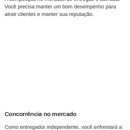
r
Você precisa manter um bom desempenho para
c
atrair clientes e manter sua reputação.
a
r
r
o
D
i
c
i
o
n
á
Concorrência no mercado
r
i
Como entregador independente, você enfrentará a