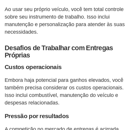
e
Ao usar seu próprio veículo, você tem total controle
O
sobre seu instrumento de trabalho. Isso inclui
f
manutenção e personalização para atender às suas
f
necessidades.
r
Desafios de Trabalhar com Entregas
o
Próprias
a
Custos operacionais
d
C
Embora haja potencial para ganhos elevados, você
o
também precisa considerar os custos operacionais.
Isso inclui combustível, manutenção do veículo e
m
despesas relacionadas.
p
r
Pressão por resultados
a
A competição no mercado de entregas é acirrada.