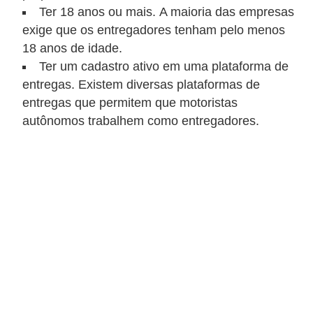
t
Ter 18 anos ou mais. A maioria das empresas
exige que os entregadores tenham pelo menos
o
18 anos de idade.
m
Ter um cadastro ativo em uma plataforma de
o
entregas. Existem diversas plataformas de
t
entregas que permitem que motoristas
i
autônomos trabalhem como entregadores.
v
o
s
D
ú
v
i
d
a