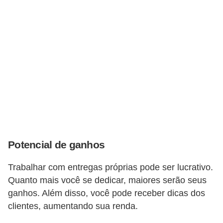
s
e
v
e
í
c
u
l
o
Potencial de ganhos
s
B
Trabalhar com entregas próprias pode ser lucrativo.
Quanto mais você se dedicar, maiores serão seus
i
ganhos. Além disso, você pode receber dicas dos
c
clientes, aumentando sua renda.
i