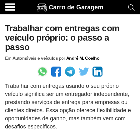
Carro de Garagem
A
c
Trabalhar com entregas com
e
veículo próprio: o passo a
s
passo
s
Em
Automóveis e veículos
por
André M. Coelho
ó
r
i
Trabalhar com entregas usando o seu próprio
o
veículo significa ser um entregador independente,
s
prestando serviços de entrega para empresas ou
e
clientes diretos. Essa opção oferece flexibilidade e
o
oportunidades de ganho, mas também vem com
p
desafios específicos.
c