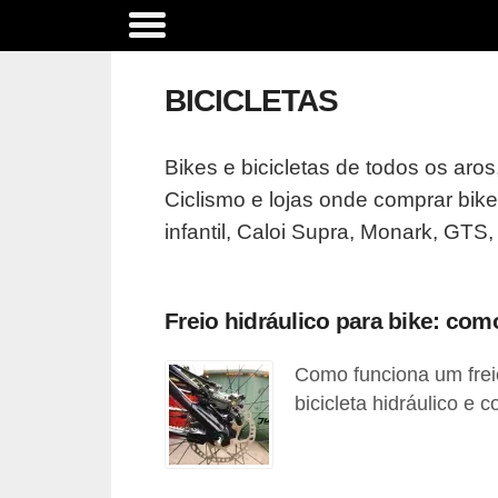
A
c
BICICLETAS
e
s
Bikes e bicicletas de todos os aros
s
Ciclismo e lojas onde comprar bikes
ó
infantil, Caloi Supra, Monark, GTS,
r
i
o
Freio hidráulico para bike: com
s
Como funciona um freio
e
bicicleta hidráulico e
o
p
c