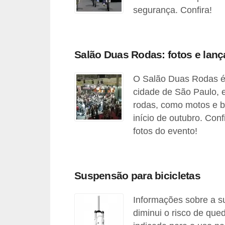
t
segurança. Confira!
o
m
o
Salão Duas Rodas: fotos e lan
t
O Salão Duas Rodas é 
i
cidade de São Paulo, 
v
rodas, como motos e b
o
início de outubro. Con
s
fotos do evento!
D
ú
Suspensão para bicicletas
v
i
Informações sobre a su
d
diminui o risco de que
a