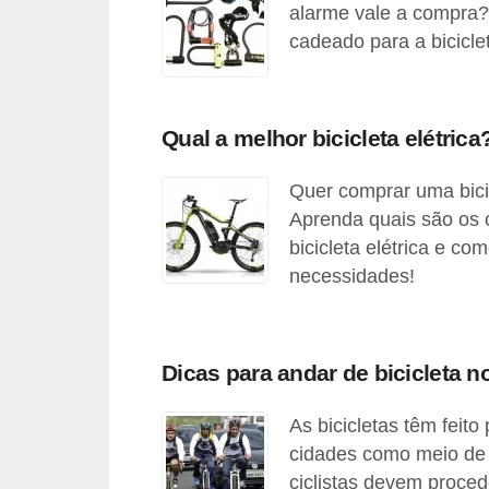
alarme vale a compra?
o
cadeado para a bicicle
d
e
a
Qual a melhor bicicleta elétrica
c
e
Quer comprar uma bici
s
Aprenda quais são os c
s
bicicleta elétrica e c
necessidades!
ó
r
i
Dicas para andar de bicicleta no
o
s
As bicicletas têm feito
a
cidades como meio de 
u
ciclistas devem proced