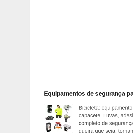
c
l
e
t
a
s
C
a
m
i
Equipamentos de segurança para
n
h
Bicicleta: equipament
õ
capacete. Luvas, adesiv
e
completo de segurança 
s
queira que seja, torna