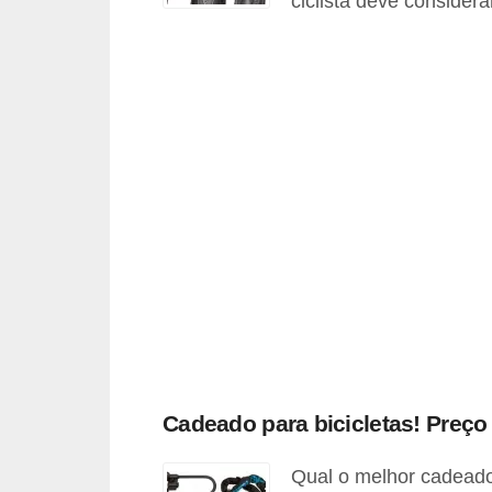
ciclista deve consider
r
c
a
r
r
o
D
i
c
i
o
n
á
Cadeado para bicicletas! Preço
r
i
Qual o melhor cadeado