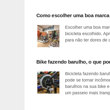
s
e
Como escolher uma boa marca d
v
Escolher uma boa marca
e
bicicleta escolhido. A
í
para não ter dores de 
c
u
l
Bike fazendo barulho, o que po
o
s
Bicicleta fazendo bar
pode se tornar incômo
B
barulhos na sua bike 
i
um passeio mais tranqu
c
i