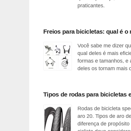
praticantes.
e
O
f
Freios para bicicletas: qual é o
f
r
Você sabe me dizer quai
o
qual deles é mais efici
a
formas e tamanhos, e 
d
deles os tornam mais 
C
o
Tipos de rodas para bicicletas e
m
p
Rodas de bicicleta spee
r
aro 20. Tipos de aro d
a
diferença de propósito