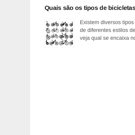
i
Quais são os tipos de biciclet
o
Existem diversos tipos
n
de diferentes estilos 
a
veja qual se encaixa n
i
s
A
u
t
o
m
ó
v
e
i