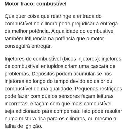
Motor fraco: combustível
s
Qualquer coisa que restringe a entrada do
a
combustível no cilindro pode prejudicar a entrega
u
da melhor potência. A qualidade do combustível
t
também influencia na potência que o motor
o
conseguirá entregar.
m
Injetores de combustível (bicos injetores): injetores
o
de combustível entupidos criam uma cascata de
t
problemas. Depósitos podem acumular-se nos
i
injetores ao longo do tempo devido ao calor ou
v
combustível de má qualidade. Pequenas restrições
a
pode fazer com que os sensores façam leituras
s
incorretas, e façam com que mais combustível
seja adicionado para compensar. Isto pode resultar
L
numa mistura rica para os cilindros, ou mesmo a
e
falha de ignição.