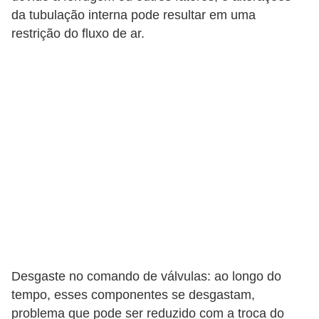
r
da tubulação interna pode resultar em uma
c
restrição do fluxo de ar.
a
r
r
o
D
i
c
i
o
n
á
Desgaste no comando de válvulas: ao longo do
r
tempo, esses componentes se desgastam,
i
problema que pode ser reduzido com a troca do