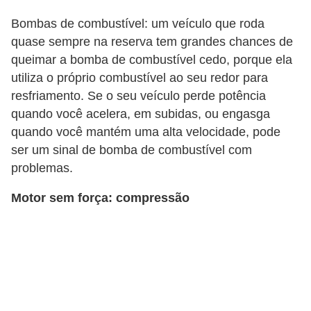
i
Bombas de combustível: um veículo que roda
s
quase sempre na reserva tem grandes chances de
e
queimar a bomba de combustível cedo, porque ela
t
utiliza o próprio combustível ao seu redor para
r
resfriamento. Se o seu veículo perde potência
â
quando você acelera, em subidas, ou engasga
n
quando você mantém uma alta velocidade, pode
ser um sinal de bomba de combustível com
s
problemas.
i
t
Motor sem força: compressão
o
M
o
t
o