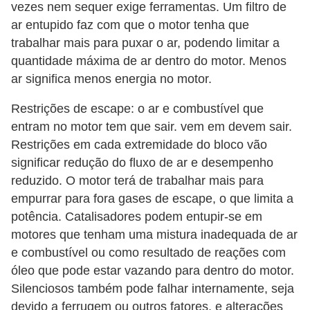
vezes nem sequer exige ferramentas. Um filtro de
e
ar entupido faz com que o motor tenha que
O
trabalhar mais para puxar o ar, podendo limitar a
f
quantidade máxima de ar dentro do motor. Menos
f
ar significa menos energia no motor.
r
Restrições de escape: o ar e combustível que
o
entram no motor tem que sair. vem em devem sair.
a
Restrições em cada extremidade do bloco vão
d
significar redução do fluxo de ar e desempenho
reduzido. O motor terá de trabalhar mais para
C
empurrar para fora gases de escape, o que limita a
o
potência. Catalisadores podem entupir-se em
m
motores que tenham uma mistura inadequada de ar
p
e combustível ou como resultado de reações com
r
óleo que pode estar vazando para dentro do motor.
Silenciosos também pode falhar internamente, seja
a
devido a ferrugem ou outros fatores, e alterações