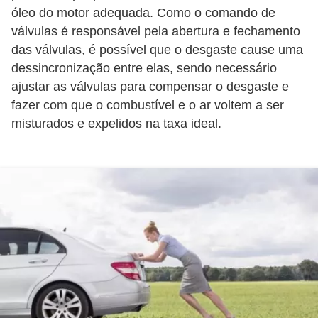
o
óleo do motor adequada. Como o comando de
d
válvulas é responsável pela abertura e fechamento
das válvulas, é possível que o desgaste cause uma
e
dessincronização entre elas, sendo necessário
a
ajustar as válvulas para compensar o desgaste e
c
fazer com que o combustível e o ar voltem a ser
e
misturados e expelidos na taxa ideal.
s
s
ó
r
i
o
s
a
u