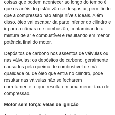
l
coisas que podem acontecer ao longo do tempo é
l
que os anéis do pistão vão se desgastar, permitindo
que a compressão não atinja níveis ideais. Além
e
disso, óleo vai escapar da parte inferior do cilindro e
m
ir para a câmara de combustão, contaminando a
a
mistura de ar e combustível e resultando em menor
n
potência final do motor.
u
Depósitos de carbono nos assentos de válvulas ou
t
nas válvulas: os depósitos de carbono, geralmente
e
causados pela queima de combustível de má
n
qualidade ou de óleo que entra no cilindro, pode
ç
resultar nas válvulas não se fecharem
ã
corretamente, o que resulta em uma menor taxa de
o
compressão.
S
Motor sem força: velas de ignição
e