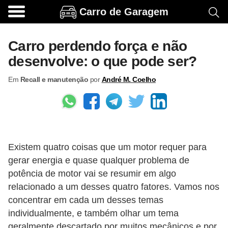
Carro de Garagem
A
c
Carro perdendo força e não
e
desenvolve: o que pode ser?
s
Em
Recall e manutenção
por
André M. Coelho
s
ó
r
i
o
Existem quatro coisas que um motor requer para
s
gerar energia e quase qualquer problema de
potência de motor vai se resumir em algo
e
relacionado a um desses quatro fatores. Vamos nos
o
concentrar em cada um desses temas
p
individualmente, e também olhar um tema
c
geralmente descartado por muitos mecânicos e por