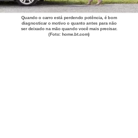
t
o
Quando o carro está perdendo potência, é bom
m
diagnosticar o motivo o quanto antes para não
ser deixado na mão quando você mais precisar.
o
(Foto: home.bt.com)
t
i
v
o
s
D
ú
v
i
d
a