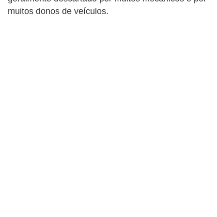
i
muitos donos de veículos.
o
n
a
i
s
A
u
t
o
m
ó
v
e
i