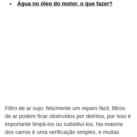
c
Água no óleo do motor, o que fazer?
l
e
t
a
s
C
a
m
i
n
h
Filtro de ar sujo: felizmente um reparo fácil, filtros
õ
de ar podem ficar obstruídos por detritos, por isso é
importante limpá-los ou substituí-los. Na maioria
e
dos carros é uma verificação simples, e muitas
s