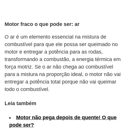
s
e
Motor fraco o que pode ser: ar
v
e
O ar é um elemento essencial na mistura de
í
combustível para que ele possa ser queimado no
c
motor e entregar a potência para as rodas,
transformando a combustão, a energia térmica em
u
força motriz. Se o ar não chega ao combustível
l
para a mistura na proporção ideal, o motor não vai
o
entregar a potência total porque não vai queimar
s
todo o combustível.
B
Leia também
i
c
Motor não pega depois de quente! O que
i
pode ser?