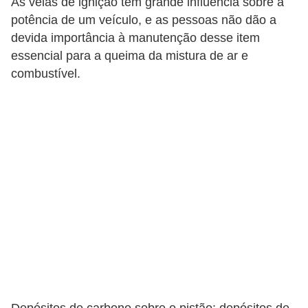
As velas de ignição tem grande influência sobre a
g
potência de um veículo, e as pessoas não dão a
u
devida importância à manutenção desse item
r
essencial para a queima da mistura de ar e
a
combustível.
n
ç
a
e
s
e
g
u
r
o
s