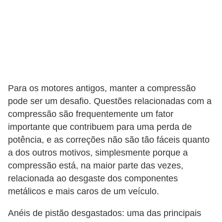
s
e
s
c
o
o
Para os motores antigos, manter a compressão
t
pode ser um desafio. Questões relacionadas com a
compressão são frequentemente um fator
e
importante que contribuem para uma perda de
r
potência, e as correções não são tão fáceis quanto
s
a dos outros motivos, simplesmente porque a
R
compressão está, na maior parte das vezes,
relacionada ao desgaste dos componentes
e
metálicos e mais caros de um veículo.
c
a
Anéis de pistão desgastados: uma das principais