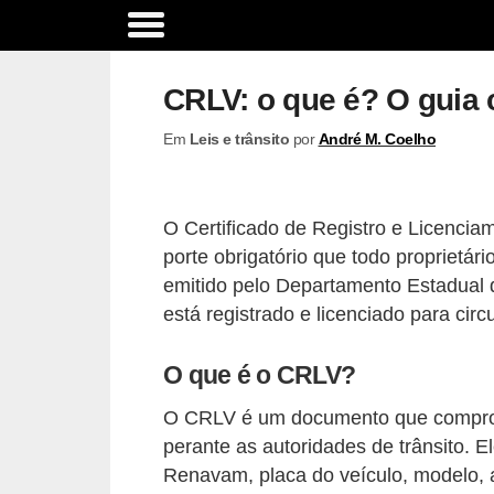
A
c
CRLV: o que é? O guia 
e
Em
Leis e trânsito
por
André M. Coelho
s
s
ó
O Certificado de Registro e Licenci
r
porte obrigatório que todo proprietár
i
emitido pelo Departamento Estadual 
o
está registrado e licenciado para circ
s
O que é o CRLV?
e
o
O CRLV é um documento que comprova
p
perante as autoridades de trânsito.
Renavam, placa do veículo, modelo, 
c