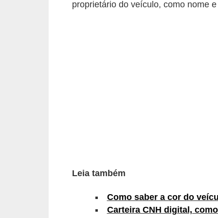
proprietário do veículo, como nome 
i
o
n
a
i
s
A
u
t
o
m
ó
Leia também
v
Como saber a cor do veícu
e
Carteira CNH digital, como
i