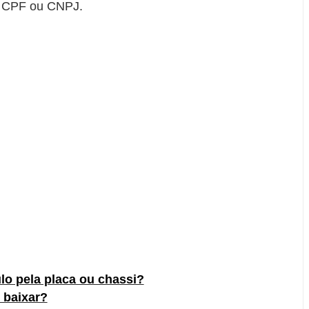
e CPF ou CNPJ.
lo pela placa ou chassi?
 baixar?