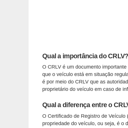
e
O
f
f
r
o
Qual a importância do CRLV
a
d
O CRLV é um documento importante pa
que o veículo está em situação regula
C
é por meio do CRLV que as autoridade
o
proprietário do veículo em caso de in
m
p
Qual a diferença entre o CR
r
O Certificado de Registro de Veícul
a
propriedade do veículo, ou seja, é o