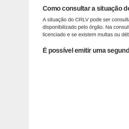
o
Como consultar a situação 
d
A situação do CRLV pode ser consulta
e
disponibilizado pelo órgão. Na consult
a
licenciado e se existem multas ou dé
c
e
É possível emitir uma segun
s
s
ó
r
i
o
s
a
u