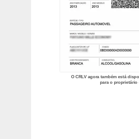
c
l
e
t
a
s
C
a
O CRLV agora também está disponí
m
para o proprietário
i
n
h
õ
e
s