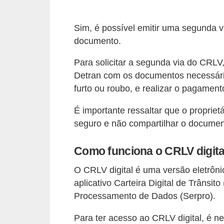
t
o
Sim, é possível emitir uma segunda 
m
documento.
o
Para solicitar a segunda via do CRL
t
Detran com os documentos necessári
i
furto ou roubo, e realizar o pagamen
v
É importante ressaltar que o propriet
o
seguro e não compartilhar o documen
s
D
Como funciona o CRLV digita
ú
O CRLV digital é uma versão eletrôni
v
aplicativo Carteira Digital de Trânsi
i
Processamento de Dados (Serpro).
d
Para ter acesso ao CRLV digital, é ne
a