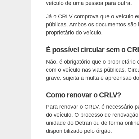
r
veículo de uma pessoa para outra.
c
Já o CRLV comprova que o veículo está
a
públicas. Ambos os documentos são 
r
proprietário do veículo.
r
o
É possível circular sem o C
D
Não, é obrigatório que o proprietário
i
com o veículo nas vias públicas. Cir
grave, sujeita a multa e apreensão do
c
i
Como renovar o CRLV?
o
n
Para renovar o CRLV, é necessário p
do veículo. O processo de renovação
á
unidade do Detran ou de forma online,
r
disponibilizado pelo órgão.
i