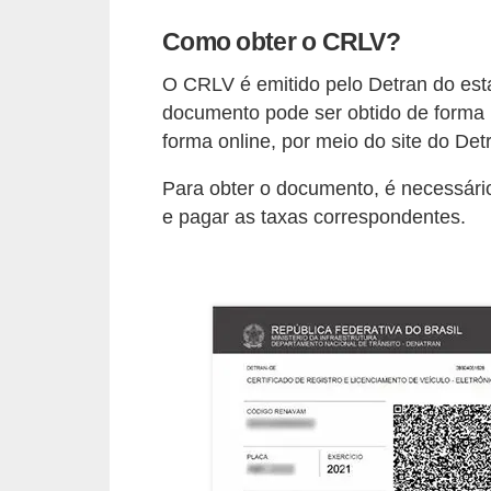
s
Como obter o CRLV?
e
O CRLV é emitido pelo Detran do esta
v
documento pode ser obtido de forma
e
forma online, por meio do site do Detr
í
Para obter o documento, é necessári
c
e pagar as taxas correspondentes.
u
l
o
s
B
i
c
i