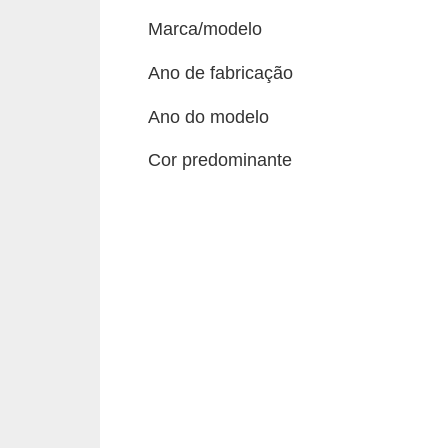
c
Marca/modelo
l
e
Ano de fabricação
t
Ano do modelo
a
s
Cor predominante
C
a
m
i
n
h
õ
e
s