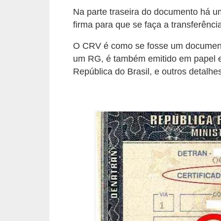
r
Na parte traseira do documento há u
c
firma para que se faça a transferên
a
r
O CRV é como se fosse um documento
um RG, é também emitido em papel e
r
República do Brasil, e outros detalhes
o
D
i
c
i
o
n
á
r
i