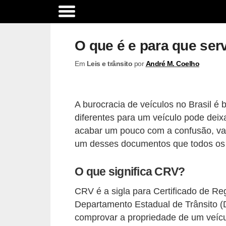
A
c
O que é e para que se
e
Em
Leis e trânsito
por
André M. Coelho
s
s
ó
A burocracia de veículos no Brasil 
r
diferentes para um veículo pode deixa
i
acabar um pouco com a confusão, vam
o
um desses documentos que todos os p
s
O que significa CRV?
e
o
CRV é a sigla para Certificado de Re
p
Departamento Estadual de Trânsito (
comprovar a propriedade de um veíc
c