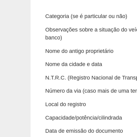
e
O
Categoria (se é particular ou não)
f
Observações sobre a situação do veíc
f
banco)
r
Nome do antigo proprietário
o
a
Nome da cidade e data
d
N.T.R.C. (Registro Nacional de Trans
C
Número da via (caso mais de uma tenh
o
m
Local do registro
p
Capacidade/potência/cilindrada
r
a
Data de emissão do documento