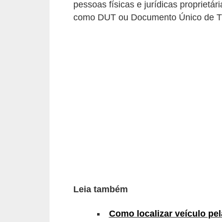
pessoas físicas e jurídicas propriet
i
como DUT ou Documento Único de Tr
o
n
a
i
s
A
u
t
o
m
ó
Leia também
v
e
Como localizar veículo pel
i