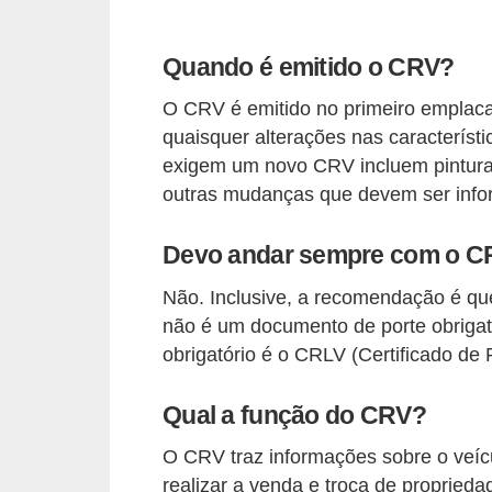
t
o
Quando é emitido o CRV?
m
O CRV é emitido no primeiro emplaca
o
quaisquer alterações nas caracterís
t
exigem um novo CRV incluem pintura d
i
outras mudanças que devem ser inf
v
o
Devo andar sempre com o C
s
Não. Inclusive, a recomendação é qu
D
não é um documento de porte obrigat
obrigatório é o CRLV (Certificado de 
ú
v
Qual a função do CRV?
i
d
O CRV traz informações sobre o veíc
realizar a venda e troca de propried
a