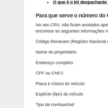
O que é o kit despachante
s
e
Para que serve o número do
v
No seu CRV, não ficam anotados ape
e
encontrar as seguintes informações 
í
Código Renavam (Registro Nacional 
c
u
Nome do proprietário
l
Endereço completo
o
s
CPF ou CNPJ
B
Placa e chassi do veículo
i
Espécie (tipo) do veículo
c
i
Tipo de combustível