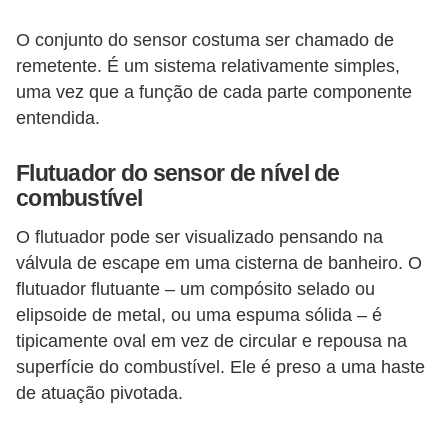
s
O conjunto do sensor costuma ser chamado de
e
remetente. É um sistema relativamente simples,
v
uma vez que a função de cada parte componente
e
entendida.
í
Flutuador do sensor de nível de
c
combustível
u
l
O flutuador pode ser visualizado pensando na
válvula de escape em uma cisterna de banheiro. O
o
flutuador flutuante – um compósito selado ou
s
elipsoide de metal, ou uma espuma sólida – é
B
tipicamente oval em vez de circular e repousa na
i
superfície do combustível. Ele é preso a uma haste
de atuação pivotada.
c
i