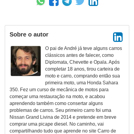
l
l
e
m
Sobre o autor
a
n
O pai de André já teve alguns carros
u
clássicos antes de falecer, como
Diplomata, Chevette e Opala. Após
t
completar 18 anos, tirou carteira de
e
moto e carro, comprando então sua
n
primeira moto, uma Honda Sahara
350. Fez um curso de mecânica de motos para
ç
começar uma restauração na moto, e acabou
ã
aprendendo também como consertar alguns
o
problemas de carros. Seu primeiro carro foi uma
Nissan Grand Livina de 2014 e pretende em breve
S
comprar uma picape diesel. No caminho, vai
e
compartilhando tudo que aprende no site Carro de