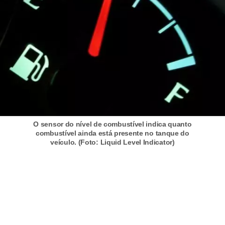
r
c
a
r
r
o
D
i
O sensor do nível de combustível indica quanto
c
combustível ainda está presente no tanque do
i
veículo. (Foto: Liquid Level Indicator)
o
n
á
r
i