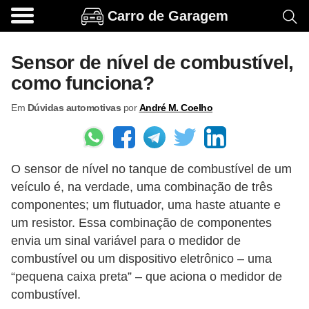
Carro de Garagem
A
c
Sensor de nível de combustível,
e
como funciona?
s
Em
Dúvidas automotivas
por
André M. Coelho
s
ó
r
O sensor de nível no tanque de combustível de um
i
veículo é, na verdade, uma combinação de três
o
componentes; um flutuador, uma haste atuante e
s
um resistor. Essa combinação de componentes
e
envia um sinal variável para o medidor de
o
combustível ou um dispositivo eletrônico – uma
“pequena caixa preta” – que aciona o medidor de
p
combustível.
c