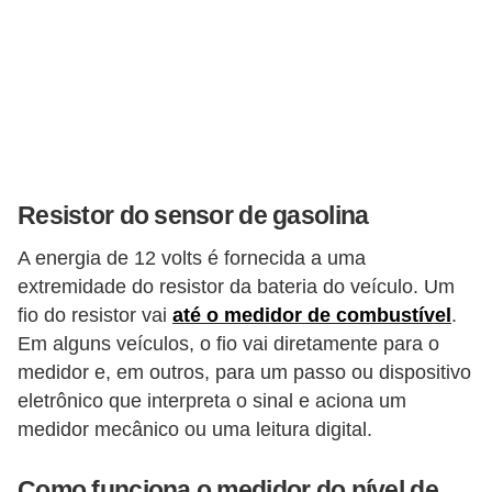
o
d
e
a
c
e
Resistor do sensor de gasolina
s
s
A energia de 12 volts é fornecida a uma
ó
extremidade do resistor da bateria do veículo. Um
r
fio do resistor vai
até o medidor de combustível
.
Em alguns veículos, o fio vai diretamente para o
i
medidor e, em outros, para um passo ou dispositivo
o
eletrônico que interpreta o sinal e aciona um
s
medidor mecânico ou uma leitura digital.
a
u
Como funciona o medidor do nível de