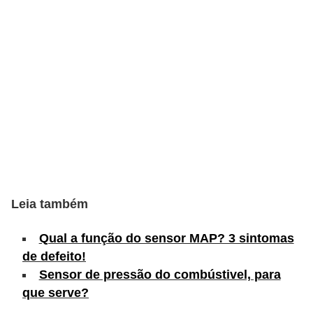
c
l
e
t
a
s
C
a
m
i
Leia também
n
Qual a função do sensor MAP? 3 sintomas
h
de defeito!
õ
Sensor de pressão do combústivel, para
e
que serve?
s