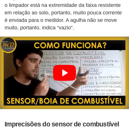
i
o limpador está na extremidade da faixa resistente
s
em relação ao solo, portanto, muito pouca corrente
e
é enviada para o medidor. A agulha não se move
muito, portanto, indica “vazio”.
t
r
â
n
s
i
t
o
M
o
t
Imprecisões do sensor de combustível
o