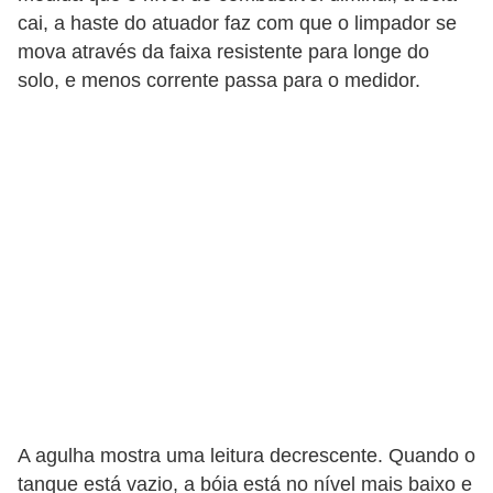
cai, a haste do atuador faz com que o limpador se
s
mova através da faixa resistente para longe do
a
solo, e menos corrente passa para o medidor.
u
t
o
m
o
t
i
v
a
s
L
A agulha mostra uma leitura decrescente. Quando o
e
tanque está vazio, a bóia está no nível mais baixo e