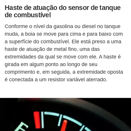
e
Haste de atuação do sensor de tanque
de combustível
O
f
Conforme o nível da gasolina ou diesel no tanque
f
muda, a boia se move para cima e para baixo com
r
a superfície do combustível. Ele está preso a uma
haste de atuação de metal fino, uma das
o
extremidades da qual se move com ele. A haste é
a
girada em algum ponto ao longo de seu
d
comprimento e, em seguida, a extremidade oposta
C
é conectada a um resistor variável aterrado.
o
m
p
r
a