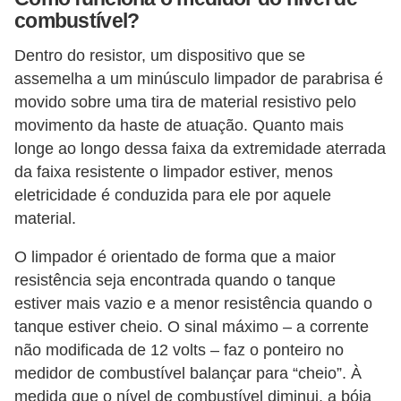
t
combustível?
o
Dentro do resistor, um dispositivo que se
m
assemelha a um minúsculo limpador de parabrisa é
o
movido sobre uma tira de material resistivo pelo
t
movimento da haste de atuação. Quanto mais
longe ao longo dessa faixa da extremidade aterrada
i
da faixa resistente o limpador estiver, menos
v
eletricidade é conduzida para ele por aquele
o
material.
s
O limpador é orientado de forma que a maior
D
resistência seja encontrada quando o tanque
ú
estiver mais vazio e a menor resistência quando o
v
tanque estiver cheio. O sinal máximo – a corrente
i
não modificada de 12 volts – faz o ponteiro no
d
medidor de combustível balançar para “cheio”. À
medida que o nível de combustível diminui, a bóia
a