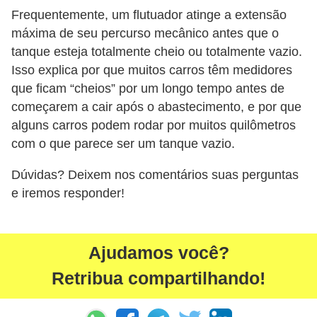
Frequentemente, um flutuador atinge a extensão
s
máxima de seu percurso mecânico antes que o
e
tanque esteja totalmente cheio ou totalmente vazio.
s
Isso explica por que muitos carros têm medidores
c
que ficam “cheios” por um longo tempo antes de
o
começarem a cair após o abastecimento, e por que
o
alguns carros podem rodar por muitos quilômetros
t
com o que parece ser um tanque vazio.
e
Dúvidas? Deixem nos comentários suas perguntas
r
e iremos responder!
s
R
Ajudamos você?
e
Retribua compartilhando!
c
a