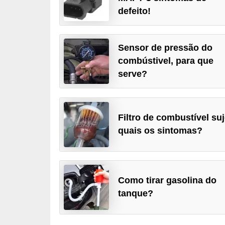
i
defeito!
o
n
Sensor de pressão do
a
combústivel, para que
i
serve?
s
A
u
Filtro de combustível suj
quais os sintomas?
t
o
m
ó
Como tirar gasolina do
v
tanque?
e
i