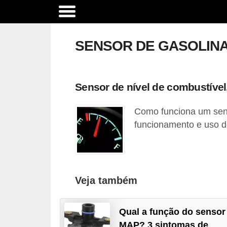
A
c
SENSOR DE GASOLIN
e
s
s
Sensor de nível de combustíve
ó
Como funciona um sens
r
funcionamento e uso d
i
o
s
e
Veja também
o
p
Qual a função do sensor
c
MAP? 3 sintomas de