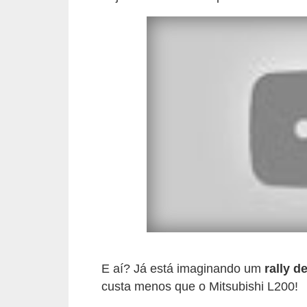
o
d
e
a
c
e
s
s
ó
r
i
o
s
E aí? Já está imaginando um
rally 
a
custa menos que o Mitsubishi L200!
u