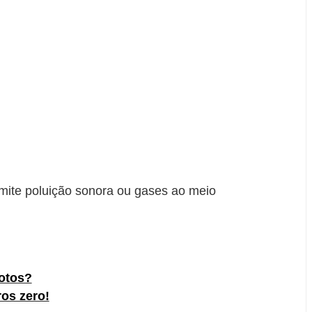
emite poluição sonora ou gases ao meio
otos?
ros zero!