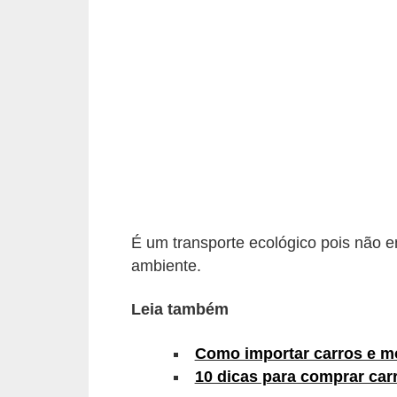
i
o
n
a
i
s
A
u
t
É um transporte ecológico pois não 
o
ambiente.
m
Leia também
ó
v
Como importar carros e m
e
10 dicas para comprar car
i