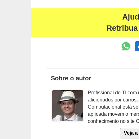
t
o
Aju
m
Retribua
o
t
i
v
o
Sobre o autor
s
D
Profissional de TI com
aficionados por carros
ú
Computacional está se
v
aplicada movem o merc
i
conhecimento no site 
d
Veja a
a