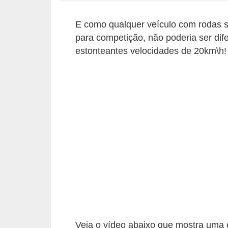
r
c
E como qualquer veículo com rodas s
a
para competição, não poderia ser dif
r
estonteantes velocidades de 20km\h!
r
o
D
i
c
i
o
n
á
r
i
Veja o vídeo abaixo que mostra uma