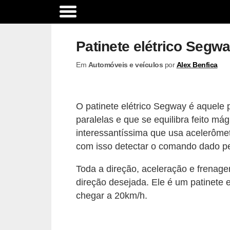
A
c
Patinete elétrico Segw
e
Em
Automóveis e veículos
por
Alex Benfica
s
s
ó
O patinete elétrico Segway é aquele
r
paralelas e que se equilibra feito má
i
interessantíssima que usa acelerômet
o
com isso detectar o comando dado pe
s
Toda a direção, aceleração e frenage
e
direção desejada. Ele é um patinete 
o
chegar a 20km/h.
p
c