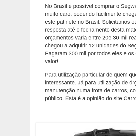
No Brasil é possível comprar o Segw
s
muito caro, podendo facilmente cheg
e
este patinete no Brasil. Solicitamos
v
resposta até o fechamento desta mat
e
orçamentos varia entre 20e 30 mil rea
í
chegou a adquirir 12 unidades do Se
c
Pagaram 300 mil por todos eles e o
valor!
u
l
Para utilização particular de quem q
o
interessante. Já para utilização de 
s
manutenção numa frota de carros, c
público. Esta é a opinião do site Ca
B
i
c
i