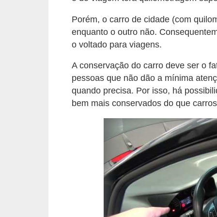
e
Porém, o carro de cidade (com quilo
O
enquanto o outro não. Consequentem
f
o voltado para viagens.
f
A conservação do carro deve ser o fa
r
pessoas que não dão a mínima atençã
o
quando precisa. Por isso, há possibil
a
bem mais conservados do que carros 
d
C
o
m
p
r
a