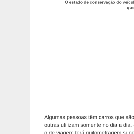
c
O estado de conservação do veículo 
que
l
e
t
a
s
C
a
m
i
n
h
õ
Algumas pessoas têm carros que são
e
outras utilizam somente no dia a dia,
s
o de viagem terá quilometragem super