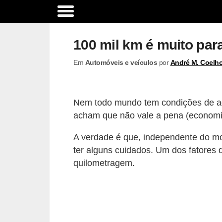
A
c
100 mil km é muito par
e
Em
Automóveis e veículos
por
André M. Coelh
s
s
ó
Nem todo mundo tem condições de ad
r
acham que não vale a pena (economic
i
A verdade é que, independente do mo
o
ter alguns cuidados. Um dos fatores
s
quilometragem.
e
o
p
c