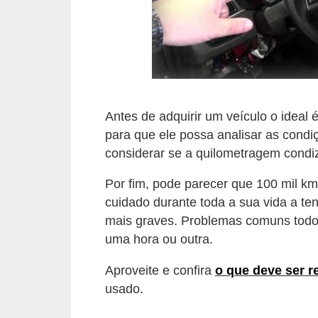
r
c
a
r
r
o
Antes de adquirir um veículo o ideal
para que ele possa analisar as cond
D
considerar se a quilometragem condiz
i
c
Por fim, pode parecer que 100 mil km
i
cuidado durante toda a sua vida a t
mais graves. Problemas comuns todo 
o
uma hora ou outra.
n
á
Aproveite e confira
o que deve ser r
r
usado.
i