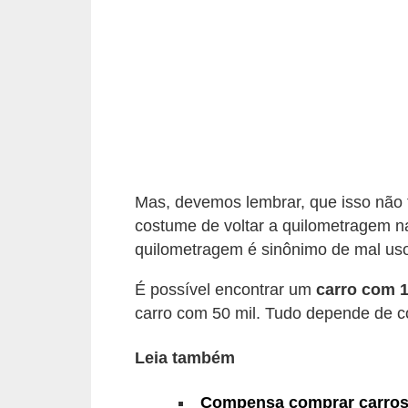
i
o
n
a
i
s
A
Mas, devemos lembrar, que isso não te
u
costume de voltar a quilometragem n
t
quilometragem é sinônimo de mal uso
o
É possível encontrar um
carro com 
m
carro com 50 mil. Tudo depende de com
ó
v
Leia também
e
Compensa comprar carros
i