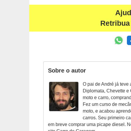
o
Aju
d
e
Retribua
a
c
e
s
s
Sobre o autor
ó
r
O pai de André já teve 
Diplomata, Chevette e O
i
moto e carro, compran
o
Fez um curso de mecân
s
moto, e acabou aprend
a
carros. Seu primeiro c
em breve comprar uma picape diesel. N
u