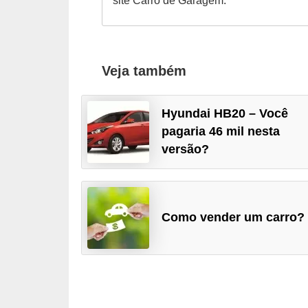
site Carro de Garagem.
t
o
m
Veja também
o
t
Hyundai HB20 – Você
i
pagaria 46 mil nesta
v
versão?
o
s
D
Como vender um carro?
ú
v
i
d
a