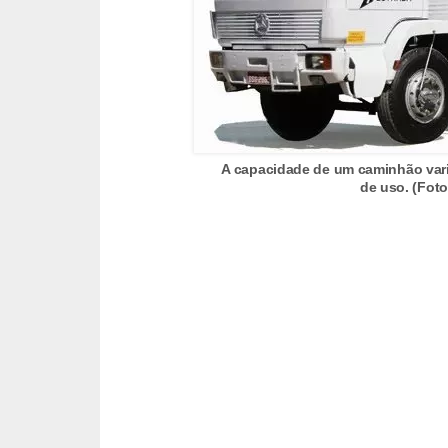
e
O
f
f
r
o
A capacidade de um caminhão vari
de uso. (Fot
a
d
C
o
m
p
r
a