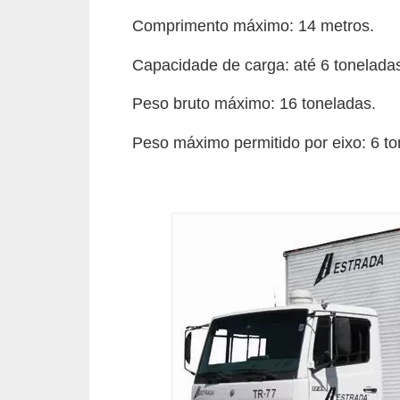
c
Comprimento máximo: 14 metros.
l
e
Capacidade de carga: até 6 tonelada
t
Peso bruto máximo: 16 toneladas.
a
s
Peso máximo permitido por eixo: 6 ton
C
a
m
i
n
h
õ
e
s