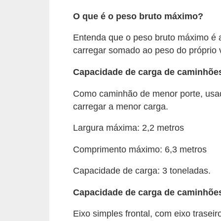
s
O que é o peso bruto máximo?
e
Entenda que o peso bruto máximo é a
v
carregar somado ao peso do próprio v
e
í
Capacidade de carga de caminhões
c
Como caminhão de menor porte, usa
u
carregar a menor carga.
l
Largura máxima: 2,2 metros
o
s
Comprimento máximo: 6,3 metros
B
Capacidade de carga: 3 toneladas.
i
Capacidade de carga de caminhõe
c
i
Eixo simples frontal, com eixo trasei