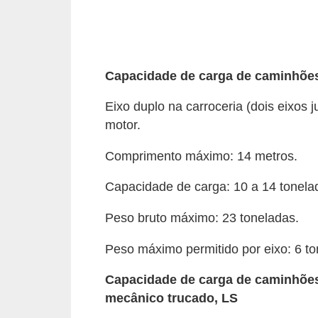
r
c
a
r
Capacidade de carga de caminhõe
r
Eixo duplo na carroceria (dois eixos 
o
motor.
D
Comprimento máximo: 14 metros.
i
c
Capacidade de carga: 10 a 14 tonela
i
Peso bruto máximo: 23 toneladas.
o
n
Peso máximo permitido por eixo: 6 ton
á
Capacidade de carga de caminhões:
r
mecânico trucado, LS
i