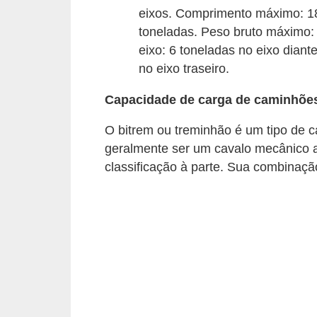
t
eixos. Comprimento máximo: 18
toneladas. Peso bruto máximo:
o
eixo: 6 toneladas no eixo diant
m
no eixo traseiro.
o
t
Capacidade de carga de caminhões
i
O bitrem ou treminhão é um tipo de c
v
geralmente ser um cavalo mecânico
o
classificação à parte. Sua combinaçã
s
D
ú
v
i
d
a