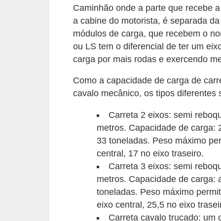
o
Caminhão onde a parte que recebe a f
a cabine do motorista, é separada da
d
módulos de carga, que recebem o no
e
ou LS tem o diferencial de ter um eix
a
carga por mais rodas e exercendo me
c
Como a capacidade de carga de carre
e
cavalo mecânico, os tipos diferentes 
s
s
Carreta 2 eixos: semi rebo
ó
metros. Capacidade de carga: 
r
33 toneladas. Peso máximo permi
central, 17 no eixo traseiro.
i
Carreta 3 eixos: semi rebo
o
metros. Capacidade de carga: 
s
toneladas. Peso máximo permitid
a
eixo central, 25,5 no eixo trasei
u
Carreta cavalo trucado: um