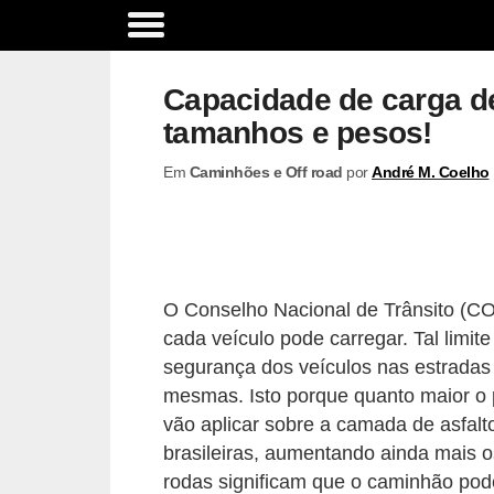
A
c
Capacidade de carga d
e
tamanhos e pesos!
s
Em
Caminhões e Off road
por
André M. Coelho
s
ó
r
i
O Conselho Nacional de Trânsito (C
o
cada veículo pode carregar. Tal limit
s
segurança dos veículos nas estradas
e
mesmas. Isto porque quanto maior o 
o
vão aplicar sobre a camada de asfalt
p
brasileiras, aumentando ainda mais os
c
rodas significam que o caminhão pod