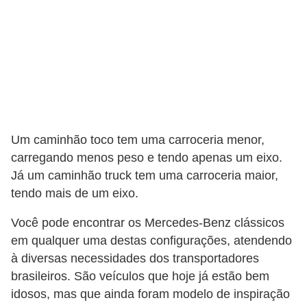
g
u
r
a
n
ç
a
Um caminhão toco tem uma carroceria menor,
e
carregando menos peso e tendo apenas um eixo.
s
Já um caminhão truck tem uma carroceria maior,
tendo mais de um eixo.
e
g
Você pode encontrar os Mercedes-Benz clássicos
u
em qualquer uma destas configurações, atendendo
r
à diversas necessidades dos transportadores
brasileiros. São veículos que hoje já estão bem
o
idosos, mas que ainda foram modelo de inspiração
s