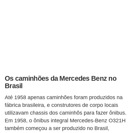
c
l
e
t
a
s
C
a
m
Os caminhões da Mercedes Benz no
Brasil
i
n
Até 1958 apenas caminhões foram produzidos na
h
fábrica brasileira, e construtores de corpo locais
õ
utilizavam chassis dos caminhõs para fazer ônibus.
Em 1958, o ônibus integral Mercedes-Benz O321H
e
também começou a ser produzido no Brasil,
s