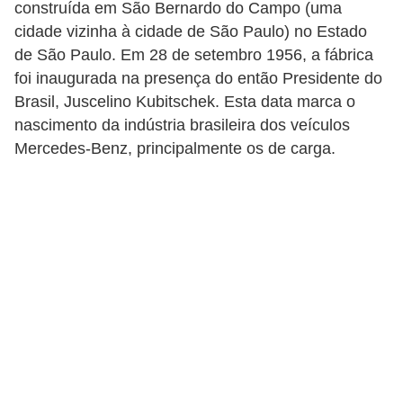
construída em São Bernardo do Campo (uma
i
cidade vizinha à cidade de São Paulo) no Estado
o
de São Paulo. Em 28 de setembro 1956, a fábrica
n
foi inaugurada na presença do então Presidente do
a
Brasil, Juscelino Kubitschek. Esta data marca o
i
nascimento da indústria brasileira dos veículos
s
Mercedes-Benz, principalmente os de carga.
A
u
t
o
m
ó
v
e
i