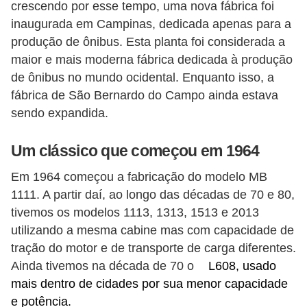
crescendo por esse tempo, uma nova fábrica foi
s
inaugurada em Campinas, dedicada apenas para a
e
produção de ônibus. Esta planta foi considerada a
s
maior e mais moderna fábrica dedicada à produção
c
de ônibus no mundo ocidental. Enquanto isso, a
fábrica de São Bernardo do Campo ainda estava
o
sendo expandida.
o
t
Um clássico que começou em 1964
e
Em 1964 começou a fabricação do modelo MB
r
1111. A partir daí, ao longo das décadas de 70 e 80,
s
tivemos os modelos 1113, 1313, 1513 e 2013
R
utilizando a mesma cabine mas com capacidade de
e
tração do motor e de transporte de carga diferentes.
Ainda tivemos na década de 70 o
L608, usado
c
mais dentro de cidades por sua menor capacidade
a
e potência.