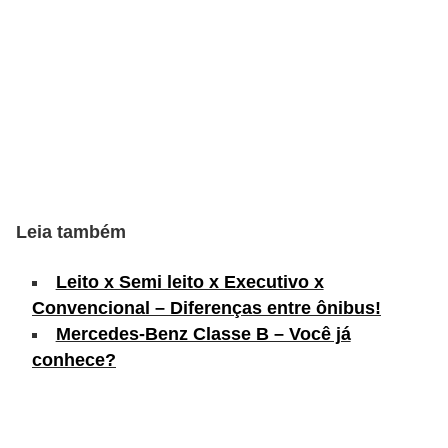
s
e
v
e
í
c
u
Leia também
l
o
Leito x Semi leito x Executivo x
s
Convencional – Diferenças entre ônibus!
Mercedes-Benz Classe B – Você já
B
conhece?
i
c
i