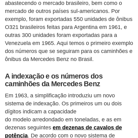
abastecendo o mercado brasileiro, bem como o
e
mercado de outros países sul-americanos. Por
O
exemplo, foram exportadas 550 unidades de ônibus
f
O321 brasileiros feitas para Argentina em 1961, e
f
outras 300 unidades foram exportadas para a
r
Venezuela em 1965. Aqui temos o primeiro exemplo
dos números que se seguiram para os caminhões e
o
ônibus da Mercedes Benz no Brasil.
a
d
A indexação e os números dos
caminhões da Mercedes Benz
C
o
Em 1963, a simplificação introduziu um novo
m
sistema de indexação. Os primeiros um ou dois
p
dígitos indicam a capacidade
do modelo arredondado em toneladas, e as em
r
dezenas seguintes
em dezenas de cavalos de
a
potência
. De acordo com o novo sistema de