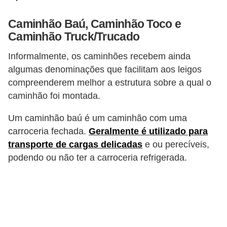
l
l
Caminhão Baú, Caminhão Toco e
e
Caminhão Truck/Trucado
m
Informalmente, os caminhões recebem ainda
a
algumas denominações que facilitam aos leigos
n
compreenderem melhor a estrutura sobre a qual o
u
caminhão foi montada.
t
Um caminhão baú é um caminhão com uma
e
carroceria fechada.
Geralmente é utilizado para
n
transporte de cargas delicadas
e ou perecíveis,
ç
podendo ou não ter a carroceria refrigerada.
ã
o
S
e