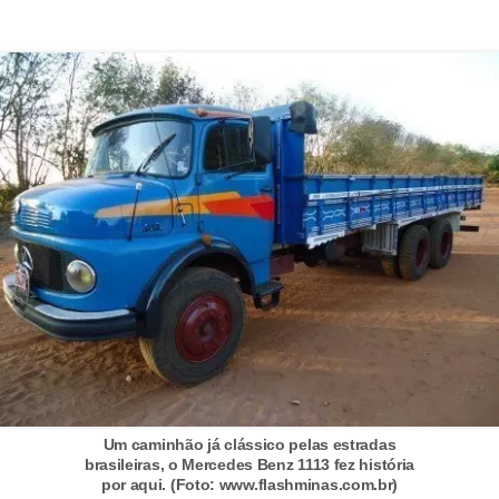
t
o
m
o
t
i
v
o
s
D
ú
v
i
Um caminhão já clássico pelas estradas
d
brasileiras, o Mercedes Benz 1113 fez história
por aqui. (Foto: www.flashminas.com.br)
a