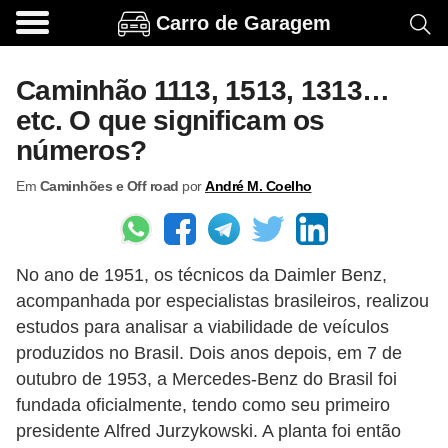
Carro de Garagem
A
c
Caminhão 1113, 1513, 1313…
e
etc. O que significam os
s
números?
s
Em
Caminhões e Off road
por
André M. Coelho
ó
r
i
No ano de 1951, os técnicos da Daimler Benz,
o
acompanhada por especialistas brasileiros, realizou
s
estudos para analisar a viabilidade de veículos
e
produzidos no Brasil. Dois anos depois, em 7 de
o
outubro de 1953, a Mercedes-Benz do Brasil foi
p
fundada oficialmente, tendo como seu primeiro
presidente Alfred Jurzykowski. A planta foi então
c