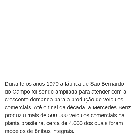
o
d
e
a
c
e
s
s
ó
Durante os anos 1970 a fábrica de São Bernardo
r
do Campo foi sendo ampliada para atender com a
i
crescente demanda para a produção de veículos
o
comerciais. Até o final da década, a Mercedes-Benz
s
produziu mais de 500.000 veículos comerciais na
a
planta brasileira, cerca de 4.000 dos quais foram
modelos de ônibus integrais.
u