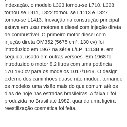
r
indexação, o modelo L323 tornou-se L710, L328
c
tornou-se L911, L322 tornou-se L1113 e L327
a
tornou-se L1413. Inovação na construção principal
r
estava em usar motores a diesel com injeção direta
r
de combustível. O primeiro motor diesel com
injeção direta OM352 (5675 cm³, 130 cv) foi
o
introduzido em 1967 na série L/LP 1113B e, em
D
seguida, usado em outras versões. Em 1968 foi
i
introduzido o motor 8,2 litros com uma potência
c
170-190 cv para os modelos 1017/1919. O design
externo dos caminhões quase não mudou, tornando
i
os modelos uma visão mais do que comum até os
o
dias de hoje nas estradas brasileiras. A faixa L foi
n
produzida no Brasil até 1982, quando uma ligeira
á
reestilização cosmética foi feita.
r
i