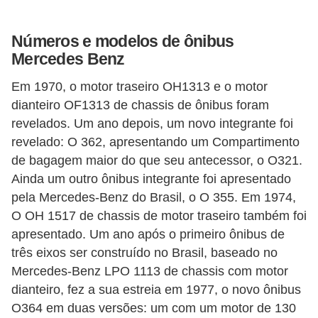
s
Números e modelos de ônibus
a
Mercedes Benz
u
t
Em 1970, o motor traseiro OH1313 e o motor
dianteiro OF1313 de chassis de ônibus foram
o
revelados. Um ano depois, um novo integrante foi
m
revelado: O 362, apresentando um Compartimento
o
de bagagem maior do que seu antecessor, o O321.
t
Ainda um outro ônibus integrante foi apresentado
i
pela Mercedes-Benz do Brasil, o O 355. Em 1974,
v
O OH 1517 de chassis de motor traseiro também foi
a
apresentado. Um ano após o primeiro ônibus de
três eixos ser construído no Brasil, baseado no
s
Mercedes-Benz LPO 1113 de chassis com motor
L
dianteiro, fez a sua estreia em 1977, o novo ônibus
e
O364 em duas versões: um com um motor de 130