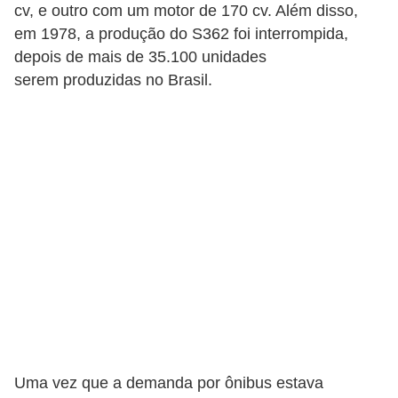
i
cv, e outro com um motor de 170 cv. Além disso,
em 1978, a produção do S362 foi interrompida,
s
depois de mais de 35.100 unidades
e
serem produzidas no Brasil.
t
r
â
n
s
i
t
o
M
o
t
Uma vez que a demanda por ônibus estava
o