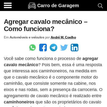
Carro de Garagem
A
c
Agregar cavalo mecânico –
e
Como funciona?
s
Em
Automóveis e veículos
por
André M. Coelho
s
ó
r
Você sabe como funciona o processo de
agregar
i
cavalo mecânico
? Pois bem, essa é uma resposta
o
que interessa aos caminhoneiros, na medida em
s
que o cavalo mecânico é o componente motor do
e
caminhão, que consiste somente na cabine, nos
o
eixos e nas rodas, sem a presença da carroceria. O
agregamento de cavalo mecânico é realizado entre
p
caminhoneiros
que são os proprietários do cavalo
c