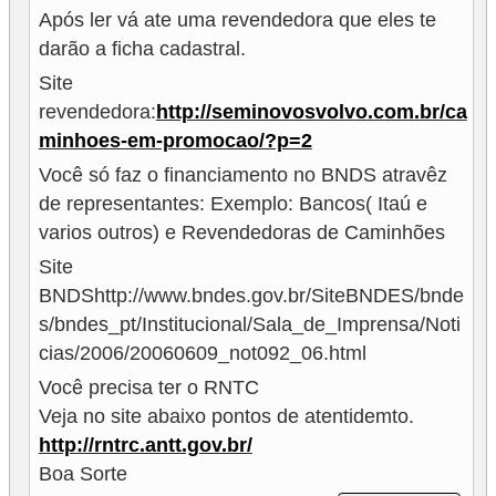
g
Após ler vá ate uma revendedora que eles te
darão a ficha cadastral.
u
Site
r
revendedora:
http://seminovosvolvo.com.br/ca
a
minhoes-em-promocao/?p=2
n
Você só faz o financiamento no BNDS atravêz
ç
de representantes: Exemplo: Bancos( Itaú e
a
varios outros) e Revendedoras de Caminhões
e
Site
s
BNDShttp://www.bndes.gov.br/SiteBNDES/bnde
e
s/bndes_pt/Institucional/Sala_de_Imprensa/Noti
g
cias/2006/20060609_not092_06.html
u
Você precisa ter o RNTC
r
Veja no site abaixo pontos de atentidemto.
http://rntrc.antt.gov.br/
o
Boa Sorte
s