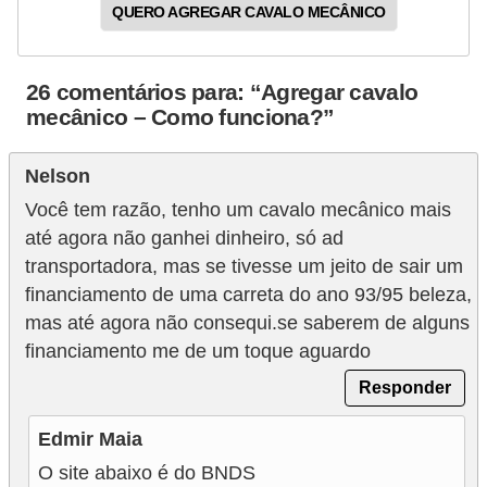
l
QUERO AGREGAR CAVALO MECÂNICO
l
e
26 comentários para: “Agregar cavalo
m
mecânico – Como funciona?”
a
n
Nelson
u
Você tem razão, tenho um cavalo mecânico mais
t
até agora não ganhei dinheiro, só ad
e
transportadora, mas se tivesse um jeito de sair um
financiamento de uma carreta do ano 93/95 beleza,
n
mas até agora não consequi.se saberem de alguns
ç
financiamento me de um toque aguardo
ã
Responder
o
S
Edmir Maia
e
O site abaixo é do BNDS