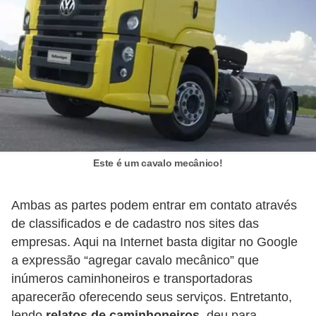
e
O
f
f
r
o
a
d
Este é um cavalo mecânico!
C
Ambas as partes podem entrar em contato através
o
de classificados e de cadastro nos sites das
m
empresas. Aqui na Internet basta digitar no Google
p
a expressão “agregar cavalo mecânico” que
r
inúmeros caminhoneiros e transportadoras
a
aparecerão oferecendo seus serviços. Entretanto,
lendo
relatos de caminhoneiros
, deu para