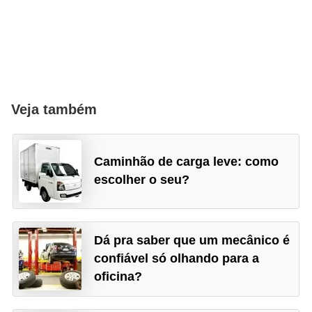
i
s
e
t
r
Veja também
â
n
s
Caminhão de carga leve: como
i
escolher o seu?
t
o
Dá pra saber que um mecânico é
M
confiável só olhando para a
o
oficina?
t
o