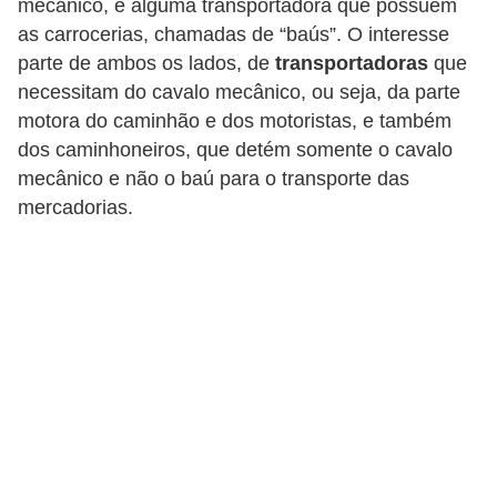
mecânico, e alguma transportadora que possuem
i
as carrocerias, chamadas de “baús”. O interesse
o
parte de ambos os lados, de
transportadoras
que
n
necessitam do cavalo mecânico, ou seja, da parte
a
motora do caminhão e dos motoristas, e também
i
dos caminhoneiros, que detém somente o cavalo
mecânico e não o baú para o transporte das
s
mercadorias.
A
u
t
o
m
ó
v
e
i