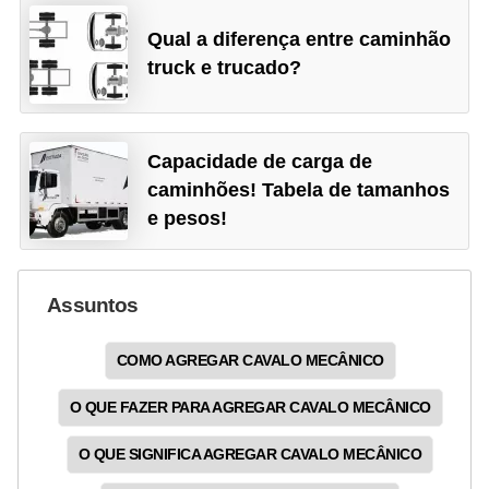
s
Qual a diferença entre caminhão
e
truck e trucado?
s
c
o
Capacidade de carga de
o
caminhões! Tabela de tamanhos
e pesos!
t
e
r
Assuntos
s
R
COMO AGREGAR CAVALO MECÂNICO
e
O QUE FAZER PARA AGREGAR CAVALO MECÂNICO
c
O QUE SIGNIFICA AGREGAR CAVALO MECÂNICO
a