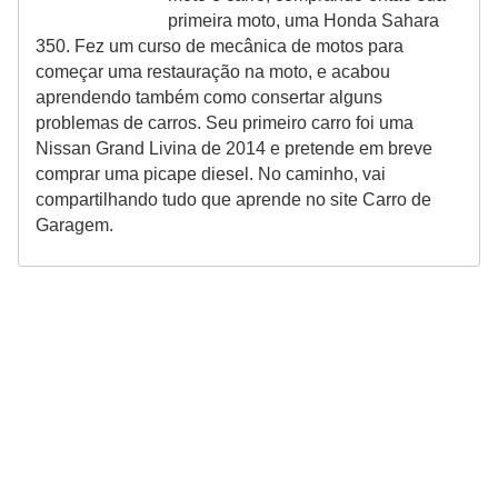
primeira moto, uma Honda Sahara
s
350. Fez um curso de mecânica de motos para
a
começar uma restauração na moto, e acabou
u
aprendendo também como consertar alguns
problemas de carros. Seu primeiro carro foi uma
t
Nissan Grand Livina de 2014 e pretende em breve
o
comprar uma picape diesel. No caminho, vai
m
compartilhando tudo que aprende no site Carro de
Garagem.
o
t
i
v
a
s
L
e