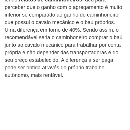
r
perceber que o ganho com o agregamento é muito
c
inferior se comparado ao ganho do caminhoneiro
a
que possui o cavalo mecânico e o baú próprios.
r
Uma diferença em torno de 40%. Sendo assim, o
r
recomendável seria o caminhoneiro comprar o baú
o
junto ao cavalo mecânico para trabalhar por conta
própria e não depender das transportadoras e do
D
seu preço estabelecido. A diferença a ser paga
i
pode ser obtida através do próprio trabalho
c
autônomo, mais rentável.
i
o
n
á
r
i