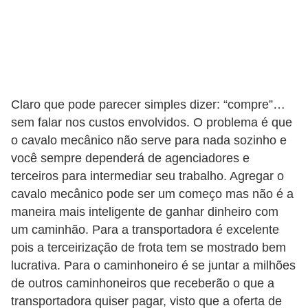
o
d
e
a
c
Claro que pode parecer simples dizer: “compre”…
e
sem falar nos custos envolvidos. O problema é que
s
o cavalo mecânico não serve para nada sozinho e
s
você sempre dependerá de agenciadores e
ó
terceiros para intermediar seu trabalho. Agregar o
cavalo mecânico pode ser um começo mas não é a
r
maneira mais inteligente de ganhar dinheiro com
i
um caminhão. Para a transportadora é excelente
o
pois a terceirização de frota tem se mostrado bem
s
lucrativa. Para o caminhoneiro é se juntar a milhões
a
de outros caminhoneiros que receberão o que a
u
transportadora quiser pagar, visto que a oferta de