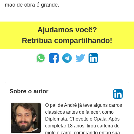
t
mão de obra é grande.
o
m
Ajudamos você?
o
Retribua compartilhando!
t
i
v
o
s
D
Sobre o autor
ú
O pai de André já teve alguns carros
v
clássicos antes de falecer, como
i
Diplomata, Chevette e Opala. Após
d
completar 18 anos, tirou carteira de
moto e carro, comprando então sua
a