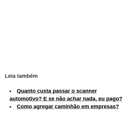
s
e
v
e
í
c
u
l
Leia também
o
s
Quanto custa passar o scanner
automotivo? E se não achar nada, eu pago?
B
Como agregar caminhão em empresas?
i
c
i