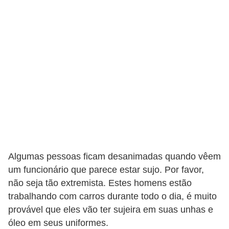
c
l
e
t
a
s
C
a
m
i
Algumas pessoas ficam desanimadas quando vêem
n
um funcionário que parece estar sujo. Por favor,
h
não seja tão extremista. Estes homens estão
õ
trabalhando com carros durante todo o dia, é muito
e
provável que eles vão ter sujeira em suas unhas e
óleo em seus uniformes.
s