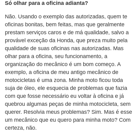
Só olhar para a oficina adianta?
g
u
Não. Usando o exemplo das autorizadas, quem te
r
oficinas bonitas, bem feitas, mas que geralmente
a
prestam serviços caros e de má qualidade, salvo a
provável exceção da Honda, que preza muito pela
n
qualidade de suas oficinas nas autorizadas. Mas
ç
olhar para a oficina, seu funcionamento, a
a
organização do mecânico é um bom começo. A
e
exemplo, a oficina de meu antigo mecânico de
s
motocicletas é uma zona. Minha moto ficou toda
e
suja de óleo, ele esquecia de problemas que fazia
com que fosse necessário eu voltar à oficina e já
g
quebrou algumas peças de minha motocicleta, sem
u
querer. Resolvia meus problemas? Sim. Mas é esse
r
um mecânico que eu quero para minha moto? Com
o
certeza, não.
s