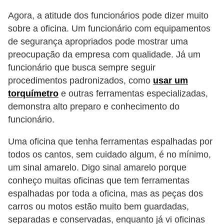
e
Agora, a atitude dos funcionários pode dizer muito
O
sobre a oficina. Um funcionário com equipamentos
f
de segurança apropriados pode mostrar uma
preocupação da empresa com qualidade. Já um
f
funcionário que busca sempre seguir
r
procedimentos padronizados, como
usar um
o
torquímetro
e outras ferramentas especializadas,
a
demonstra alto preparo e conhecimento do
d
funcionário.
C
Uma oficina que tenha ferramentas espalhadas por
o
todos os cantos, sem cuidado algum, é no mínimo,
m
um sinal amarelo. Digo sinal amarelo porque
p
conheço muitas oficinas que tem ferramentas
espalhadas por toda a oficina, mas as peças dos
r
carros ou motos estão muito bem guardadas,
a
separadas e conservadas, enquanto já vi oficinas