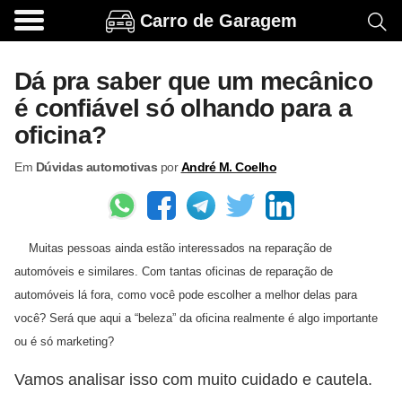
Carro de Garagem
A
c
Dá pra saber que um mecânico
e
é confiável só olhando para a
s
oficina?
s
Em
Dúvidas automotivas
por
André M. Coelho
ó
r
i
Muitas pessoas ainda estão interessados ​​na reparação de
o
automóveis e similares. Com tantas oficinas de reparação de
s
automóveis lá fora, como você pode escolher a melhor delas para
e
você? Será que aqui a “beleza” da oficina realmente é algo importante
o
ou é só marketing?
p
Vamos analisar isso com muito cuidado e cautela.
c