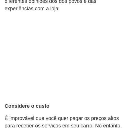
diferentes opiniões dos dos povos e das
s
experiências com a loja.
a
u
t
o
m
o
t
i
v
a
s
Considere o custo
L
É improvável que você quer pagar os preços altos
e
para receber os serviços em seu carro. No entanto,