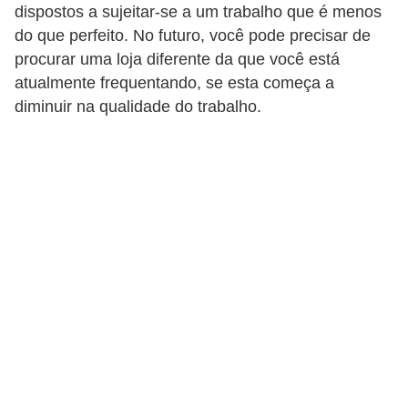
l
dispostos a sujeitar-se a um trabalho que é menos
l
do que perfeito. No futuro, você pode precisar de
e
procurar uma loja diferente da que você está
atualmente frequentando, se esta começa a
m
diminuir na qualidade do trabalho.
a
n
u
t
e
n
ç
ã
o
S
e