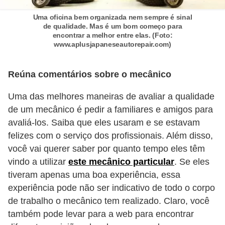
t
Uma oficina bem organizada nem sempre é sinal
o
de qualidade. Mas é um bom começo para
encontrar a melhor entre elas. (Foto:
m
www.aplusjapaneseautorepair.com)
o
t
Reúna comentários sobre o mecânico
i
Uma das melhores maneiras de avaliar a qualidade
v
de um mecânico é pedir a familiares e amigos para
o
avaliá-los. Saiba que eles usaram e se estavam
s
felizes com o serviço dos profissionais. Além disso,
D
você vai querer saber por quanto tempo eles têm
vindo a utilizar
este mecânico particular
. Se eles
ú
tiveram apenas uma boa experiência, essa
v
experiência pode não ser indicativo de todo o corpo
i
de trabalho o mecânico tem realizado. Claro, você
d
também pode levar para a web para encontrar
a