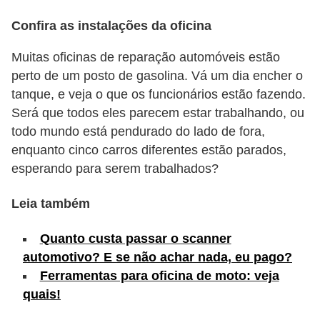
s
Confira as instalações da oficina
e
Muitas oficinas de reparação automóveis estão
v
perto de um posto de gasolina. Vá um dia encher o
e
tanque, e veja o que os funcionários estão fazendo.
í
Será que todos eles parecem estar trabalhando, ou
c
todo mundo está pendurado do lado de fora,
u
enquanto cinco carros diferentes estão parados,
esperando para serem trabalhados?
l
o
Leia também
s
Quanto custa passar o scanner
B
automotivo? E se não achar nada, eu pago?
i
Ferramentas para oficina de moto: veja
c
quais!
i