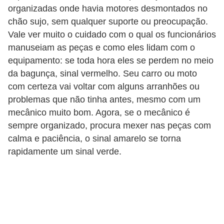
r
organizadas onde havia motores desmontados no
c
chão sujo, sem qualquer suporte ou preocupação.
a
Vale ver muito o cuidado com o qual os funcionários
r
manuseiam as peças e como eles lidam com o
equipamento: se toda hora eles se perdem no meio
r
da bagunça, sinal vermelho. Seu carro ou moto
o
com certeza vai voltar com alguns arranhões ou
D
problemas que não tinha antes, mesmo com um
i
mecânico muito bom. Agora, se o mecânico é
sempre organizado, procura mexer nas peças com
c
calma e paciência, o sinal amarelo se torna
i
rapidamente um sinal verde.
o
n
á
r
i