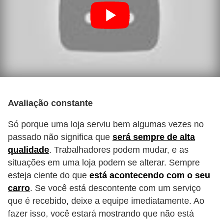
s
e
s
c
o
o
t
Avaliação constante
e
Só porque uma loja serviu bem algumas vezes no
r
passado não significa que
será sempre de alta
s
qualidade
. Trabalhadores podem mudar, e as
situações em uma loja podem se alterar. Sempre
R
esteja ciente do que
está acontecendo com o seu
e
carro
. Se você está descontente com um serviço
c
que é recebido, deixe a equipe imediatamente. Ao
a
fazer isso, você estará mostrando que não está