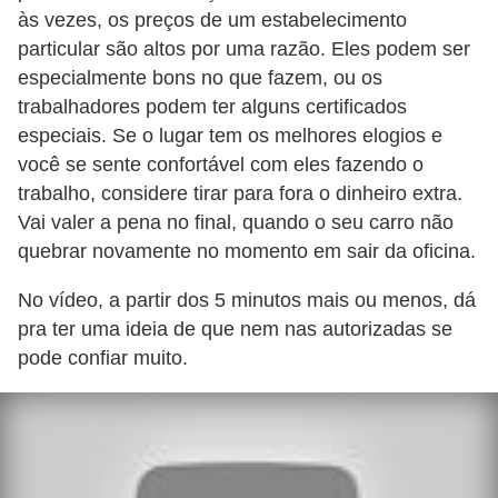
i
às vezes, os preços de um estabelecimento
s
particular são altos por uma razão. Eles podem ser
e
especialmente bons no que fazem, ou os
trabalhadores podem ter alguns certificados
t
especiais. Se o lugar tem os melhores elogios e
r
você se sente confortável com eles fazendo o
â
trabalho, considere tirar para fora o dinheiro extra.
n
Vai valer a pena no final, quando o seu carro não
s
quebrar novamente no momento em sair da oficina.
i
No vídeo, a partir dos 5 minutos mais ou menos, dá
t
pra ter uma ideia de que nem nas autorizadas se
o
pode confiar muito.
M
o
t
o