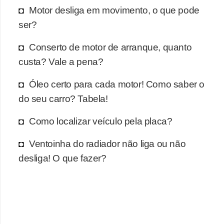
o
Motor desliga em movimento, o que pode
d
ser?
e
Conserto de motor de arranque, quanto
a
custa? Vale a pena?
c
e
Óleo certo para cada motor! Como saber o
s
do seu carro? Tabela!
s
Como localizar veículo pela placa?
ó
r
Ventoinha do radiador não liga ou não
i
desliga! O que fazer?
o
s
a
u