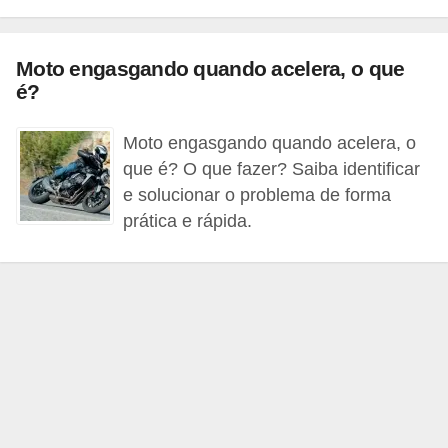
i
o
Moto engasgando quando acelera, o que
n
é?
a
i
Moto engasgando quando acelera, o
s
que é? O que fazer? Saiba identificar
e solucionar o problema de forma
A
prática e rápida.
u
t
o
m
ó
v
e
i