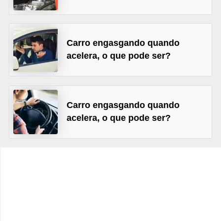
e
O
f
Carro engasgando quando
f
acelera, o que pode ser?
r
o
a
Carro engasgando quando
d
acelera, o que pode ser?
C
o
m
p
r
a