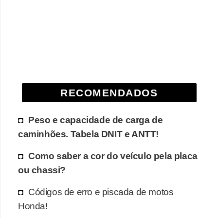
r
c
a
r
r
o
RECOMENDADOS
D
i
Peso e capacidade de carga de
c
caminhões. Tabela DNIT e ANTT!
i
o
Como saber a cor do veículo pela placa
n
ou chassi?
á
Códigos de erro e piscada de motos
r
Honda!
i