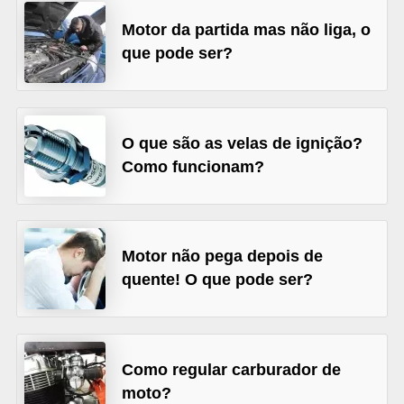
c
Motor da partida mas não liga, o
l
que pode ser?
e
t
a
s
O que são as velas de ignição?
Como funcionam?
C
a
m
Motor não pega depois de
i
quente! O que pode ser?
n
h
õ
e
Como regular carburador de
moto?
s