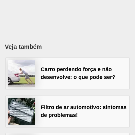
s
e
v
e
í
Veja também
c
u
Carro perdendo força e não
l
desenvolve: o que pode ser?
o
s
B
Filtro de ar automotivo: sintomas
i
de problemas!
c
i