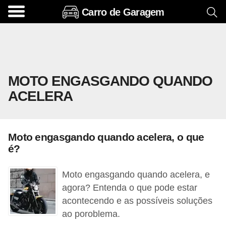
Carro de Garagem
A
c
e
s
MOTO ENGASGANDO QUANDO
s
ACELERA
ó
r
i
Moto engasgando quando acelera, o que
o
é?
s
e
Moto engasgando quando acelera, e
o
agora? Entenda o que pode estar
acontecendo e as possíveis soluções
p
ao poroblema.
c