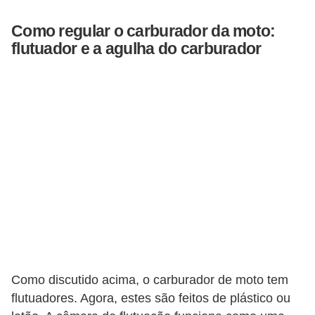
s
Como regular o carburador da moto:
e
flutuador e a agulha do carburador
s
c
o
o
t
e
r
s
R
e
c
Como discutido acima, o carburador de moto tem
a
flutuadores. Agora, estes são feitos de plástico ou