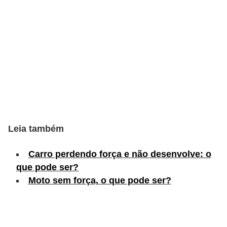
s
e
v
e
í
c
u
l
Leia também
o
s
Carro perdendo força e não desenvolve: o
que pode ser?
B
Moto sem força, o que pode ser?
i
c
i