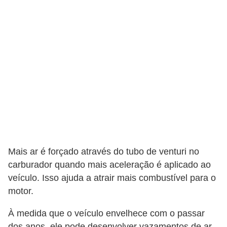
r
c
a
r
r
o
D
i
c
i
Mais ar é forçado através do tubo de venturi no
o
carburador quando mais aceleração é aplicado ao
n
veículo. Isso ajuda a atrair mais combustível para o
á
motor.
r
À medida que o veículo envelhece com o passar
i
dos anos, ele pode desenvolver vazamentos de ar