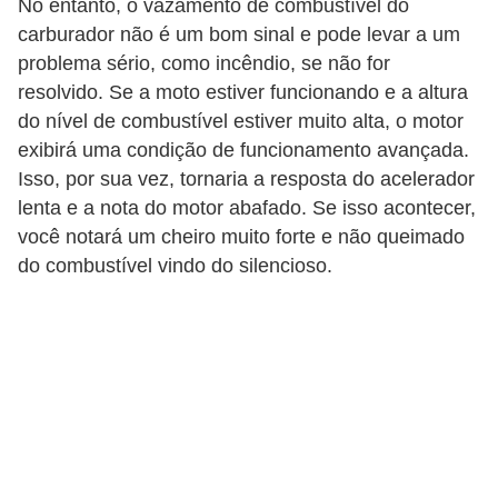
No entanto, o vazamento de combustível do
g
carburador não é um bom sinal e pode levar a um
u
problema sério, como incêndio, se não for
r
resolvido. Se a moto estiver funcionando e a altura
a
do nível de combustível estiver muito alta, o motor
exibirá uma condição de funcionamento avançada.
n
Isso, por sua vez, tornaria a resposta do acelerador
ç
lenta e a nota do motor abafado. Se isso acontecer,
a
você notará um cheiro muito forte e não queimado
e
do combustível vindo do silencioso.
s
e
g
u
r
o
s