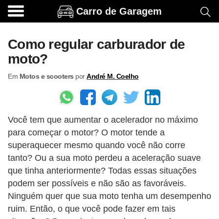
Carro de Garagem
A
c
Como regular carburador de
e
moto?
s
Em
Motos e scooters
por
André M. Coelho
s
ó
r
Você tem que aumentar o acelerador no máximo
i
para começar o motor? O motor tende a
o
superaquecer mesmo quando você não corre
s
tanto? Ou a sua moto perdeu a aceleração suave
e
que tinha anteriormente? Todas essas situações
o
podem ser possíveis e não são as favoráveis.
Ninguém quer que sua moto tenha um desempenho
p
ruim. Então, o que você pode fazer em tais
c