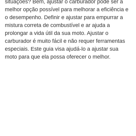
situações? Bem, ajustar o carburador pode ser a
i
melhor opção possível para melhorar a eficiência e
o
o desempenho. Definir e ajustar para empurrar a
n
mistura correta de combustível e ar ajuda a
a
prolongar a vida útil da sua moto. Ajustar o
i
carburador é muito fácil e não requer ferramentas
especiais. Este guia visa ajudá-lo a ajustar sua
s
moto para que ela possa oferecer o melhor.
A
u
t
o
m
ó
v
e
i