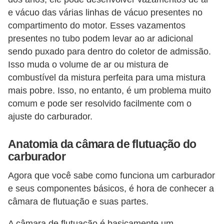
o
e vácuo das várias linhas de vácuo presentes no
d
compartimento do motor. Esses vazamentos
e
presentes no tubo podem levar ao ar adicional
sendo puxado para dentro do coletor de admissão.
a
Isso muda o volume de ar ou mistura de
c
combustível da mistura perfeita para uma mistura
e
mais pobre. Isso, no entanto, é um problema muito
s
comum e pode ser resolvido facilmente com o
s
ajuste do carburador.
ó
r
Anatomia da câmara de flutuação do
carburador
i
o
Agora que você sabe como funciona um carburador
s
e seus componentes básicos, é hora de conhecer a
câmara de flutuação e suas partes.
a
u
A câmara de flutuação é basicamente um