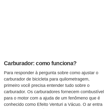
c
l
e
t
a
s
C
a
Carburador: como funciona?
m
i
Para responder à pergunta sobre como ajustar o
n
carburador de bicicleta para quilometragem,
h
primeiro você precisa entender tudo sobre o
carburador. Os carburadores fornecem combustível
õ
para o motor com a ajuda de um fenômeno que é
e
conhecido como Efeito Venturi a Vácuo. O ar entra
s