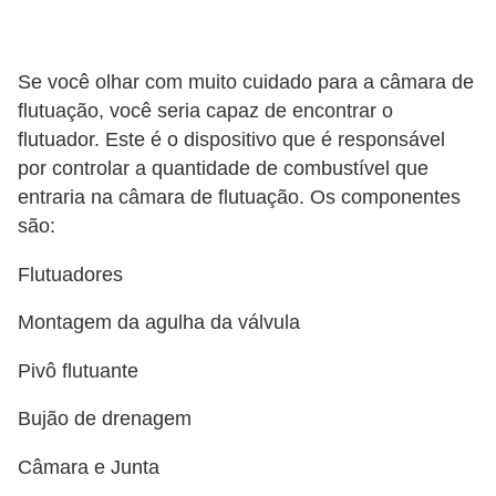
s
a
Se você olhar com muito cuidado para a câmara de
u
flutuação, você seria capaz de encontrar o
t
flutuador. Este é o dispositivo que é responsável
o
por controlar a quantidade de combustível que
m
entraria na câmara de flutuação. Os componentes
são:
o
t
Flutuadores
i
Montagem da agulha da válvula
v
a
Pivô flutuante
s
Bujão de drenagem
L
Câmara e Junta
e