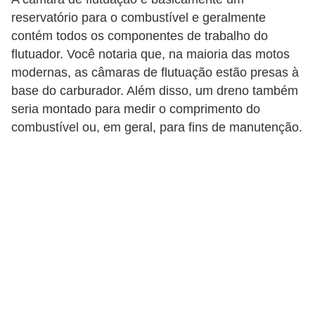
t
reservatório para o combustível e geralmente
o
contém todos os componentes de trabalho do
m
flutuador. Você notaria que, na maioria das motos
modernas, as câmaras de flutuação estão presas à
o
base do carburador. Além disso, um dreno também
t
seria montado para medir o comprimento do
i
combustível ou, em geral, para fins de manutenção.
v
o
s
D
ú
v
i
d
a