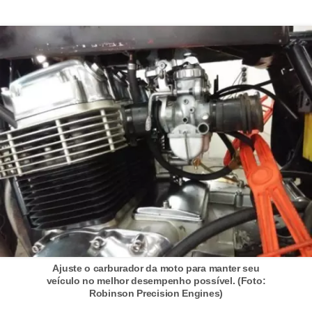
i
s
e
t
r
â
n
s
i
t
o
M
o
Ajuste o carburador da moto para manter seu
veículo no melhor desempenho possível. (Foto:
t
Robinson Precision Engines)
o