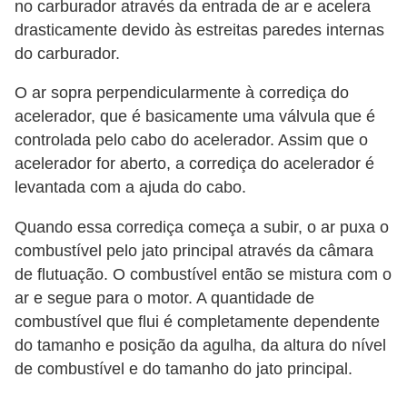
no carburador através da entrada de ar e acelera
e
drasticamente devido às estreitas paredes internas
O
do carburador.
f
O ar sopra perpendicularmente à corrediça do
f
acelerador, que é basicamente uma válvula que é
r
controlada pelo cabo do acelerador. Assim que o
o
acelerador for aberto, a corrediça do acelerador é
a
levantada com a ajuda do cabo.
d
Quando essa corrediça começa a subir, o ar puxa o
C
combustível pelo jato principal através da câmara
o
de flutuação. O combustível então se mistura com o
ar e segue para o motor. A quantidade de
m
combustível que flui é completamente dependente
p
do tamanho e posição da agulha, da altura do nível
r
de combustível e do tamanho do jato principal.
a