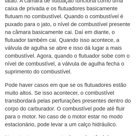
latão. A câmara de flutuação funciona como uma
l
caixa de privada e os flutuadores basicamente
l
flutuam no combustível. Quando o combustível é
e
puxado para o jato, o nível de combustível presente
m
na câmara basicamente cai. Daí em diante, o
a
flutuador também cai. Quando isso acontece, a
n
válvula de agulha se abre e isso dá lugar a mais
u
combustível. Agora, quando o flutuador sobe com o
nível de combustível, a válvula de agulha fecha o
t
suprimento do combustível.
e
n
Pode haver casos em que se os flutuadores estão
ç
muito altos. Se isso acontecer, o combustível
transbordará pelas perfurações presentes dentro do
ã
corpo do carburador. O combustível pode até fluir
o
para o motor. No caso de o motor estar no modo
S
estacionário, pode levar a um calço hidráulico.
e