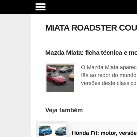
A
c
MIATA ROADSTER CO
e
s
s
Mazda Miata: ficha técnica e m
ó
O Mazda Miata aparece 
r
fãs ao redor do mundo
i
versões deste clássico
o
s
e
Veja também
o
p
c
Honda Fit: motor, versõe