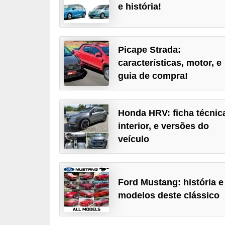
e história!
i
o
n
Picape Strada:
a
características, motor, e
i
guia de compra!
s
A
Honda HRV: ficha técnic
u
interior, e versões do
t
veículo
o
m
ó
Ford Mustang: história e
v
modelos deste clássico
e
i