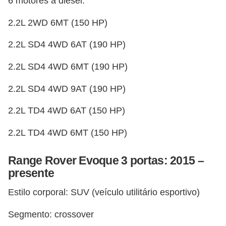
6 motores a diesel:
g
2.2L 2WD 6MT (150 HP)
u
r
2.2L SD4 4WD 6AT (190 HP)
a
2.2L SD4 4WD 6MT (190 HP)
n
ç
2.2L SD4 4WD 9AT (190 HP)
a
2.2L TD4 4WD 6AT (150 HP)
e
s
2.2L TD4 4WD 6MT (150 HP)
e
Range Rover Evoque 3 portas: 2015 –
g
presente
u
r
Estilo corporal: SUV (veículo utilitário esportivo)
o
Segmento: crossover
s