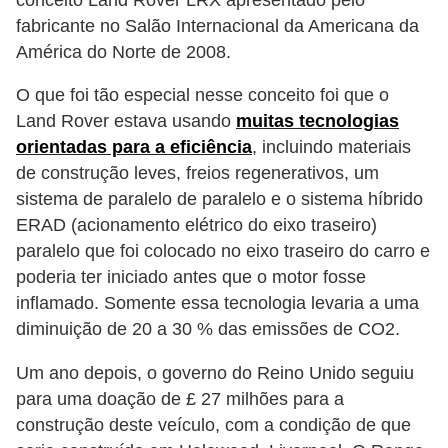
i
fabricante no Salão Internacional da Americana da
s
América do Norte de 2008.
e
O que foi tão especial nesse conceito foi que o
t
Land Rover estava usando
muitas tecnologias
r
orientadas para a eficiência
, incluindo materiais
â
de construção leves, freios regenerativos, um
n
sistema de paralelo de paralelo e o sistema híbrido
s
ERAD (acionamento elétrico do eixo traseiro)
i
paralelo que foi colocado no eixo traseiro do carro e
poderia ter iniciado antes que o motor fosse
t
inflamado. Somente essa tecnologia levaria a uma
o
diminuição de 20 a 30 % das emissões de CO2.
M
Um ano depois, o governo do Reino Unido seguiu
o
para uma doação de £ 27 milhões para a
t
construção deste veículo, com a condição de que
o