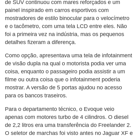
de SUV continuou com mares reforçados e um
e
painel inspirado em carros esportivos com
O
mostradores de estilo binocular para o velocímetro
f
e o tacômetro, com uma tela LCD entre eles. Não
f
foi a primeira vez na indústria, mas os pequenos
detalhes fizeram a diferença.
r
o
Como opção, apresentava uma tela de infotainment
a
de visão dupla na qual o motorista podia ver uma
d
coisa, enquanto o passageiro podia assistir a um
filme ou outra coisa que o infotainment poderia
C
mostrar. A versão de 5 portas ajudou no acesso
o
para os bancos traseiros.
m
Para o departamento técnico, o Evoque veio
p
apenas com motores turbo de 4 cilindros. O diesel
r
de 2,2 litros era uma transferência do Freelander 2.
a
O seletor de marchas foi visto antes no Jaguar XF e