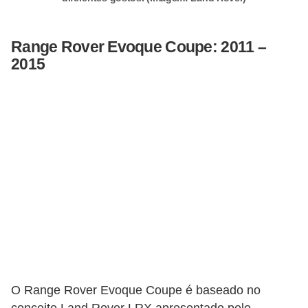
s
a
Range Rover Evoque Coupe: 2011 –
u
2015
t
o
m
o
t
i
v
a
s
L
O Range Rover Evoque Coupe é baseado no
e
conceito Land Rover LRX apresentado pelo