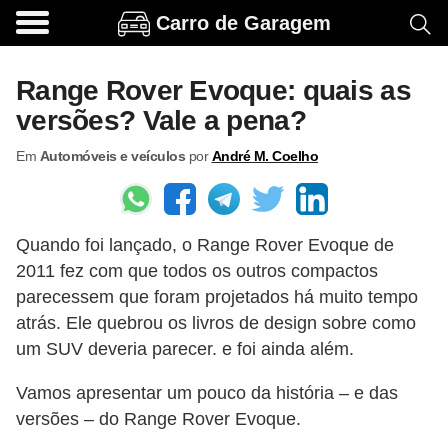
Carro de Garagem
A
c
Range Rover Evoque: quais as
e
versões? Vale a pena?
s
Em
Automóveis e veículos
por
André M. Coelho
s
ó
r
Quando foi lançado, o Range Rover Evoque de
i
2011 fez com que todos os outros compactos
o
parecessem que foram projetados há muito tempo
s
atrás. Ele quebrou os livros de design sobre como
e
um SUV deveria parecer. e foi ainda além.
o
Vamos apresentar um pouco da história – e das
p
versões – do Range Rover Evoque.
c