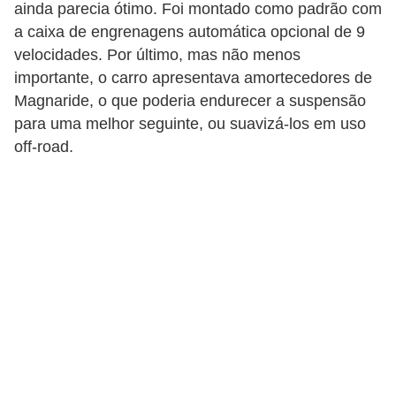
r
ainda parecia ótimo. Foi montado como padrão com
c
a caixa de engrenagens automática opcional de 9
a
velocidades. Por último, mas não menos
importante, o carro apresentava amortecedores de
r
Magnaride, o que poderia endurecer a suspensão
r
para uma melhor seguinte, ou suavizá-los em uso
o
off-road.
D
i
c
i
o
n
á
r
i