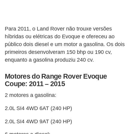
l
l
e
m
Para 2011, o Land Rover não trouxe versões
híbridas ou elétricas do Evoque e ofereceu ao
a
público dois diesel e um motor a gasolina. Os dois
n
primeiros desenvolveram 150 bhp ou 190 cv,
u
enquanto a gasolina produziu 240 cv.
t
e
Motores do Range Rover Evoque
n
Coupe: 2011 – 2015
ç
2 motores a gasolina:
ã
2.0L SI4 4WD 6AT (240 HP)
o
S
2.0L SI4 4WD 9AT (240 HP)
e