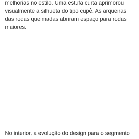
c
melhorias no estilo. Uma estufa curta aprimorou
visualmente a silhueta do tipo cupê. As arqueiras
l
das rodas queimadas abriram espaço para rodas
e
maiores.
t
a
s
C
a
m
i
n
h
õ
e
No interior, a evolução do design para o segmento
s