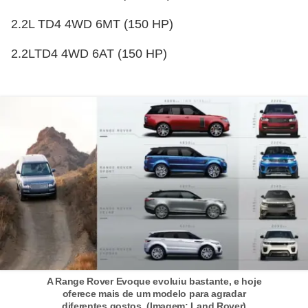
t
2.2L TD4 4WD 6MT (150 HP)
o
m
2.2LTD4 4WD 6AT (150 HP)
o
t
i
v
o
s
D
ú
v
i
A Range Rover Evoque evoluiu bastante, e hoje
d
oferece mais de um modelo para agradar
a
diferentes gostos. (Imagem: Land Rover)