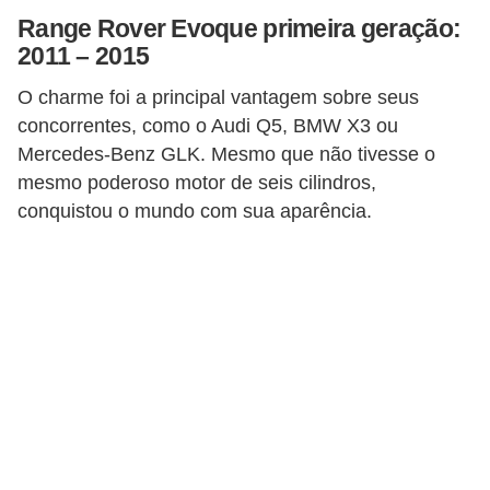
i
Range Rover Evoque primeira geração:
o
2011 – 2015
n
O charme foi a principal vantagem sobre seus
a
concorrentes, como o Audi Q5, BMW X3 ou
i
Mercedes-Benz GLK. Mesmo que não tivesse o
s
mesmo poderoso motor de seis cilindros,
conquistou o mundo com sua aparência.
A
u
t
o
m
ó
v
e
i