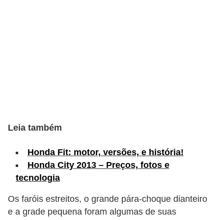
s
e
v
e
í
c
u
l
Leia também
o
s
Honda Fit: motor, versões, e história!
B
Honda City 2013 – Preços, fotos e
tecnologia
i
c
Os faróis estreitos, o grande pára-choque dianteiro
i
e a grade pequena foram algumas de suas