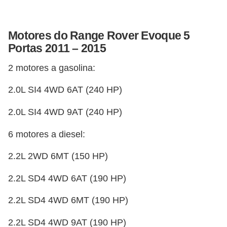
o
d
Motores do Range Rover Evoque 5
e
Portas 2011 – 2015
a
c
2 motores a gasolina:
e
2.0L SI4 4WD 6AT (240 HP)
s
2.0L SI4 4WD 9AT (240 HP)
s
ó
6 motores a diesel:
r
2.2L 2WD 6MT (150 HP)
i
o
2.2L SD4 4WD 6AT (190 HP)
s
2.2L SD4 4WD 6MT (190 HP)
a
u
2.2L SD4 4WD 9AT (190 HP)