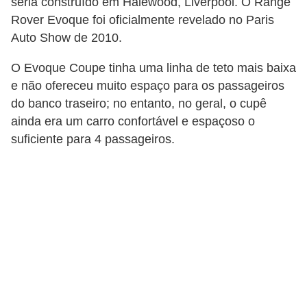
seria construído em Halewood, Liverpool. O Range
s
Rover Evoque foi oficialmente revelado no Paris
e
Auto Show de 2010.
s
O Evoque Coupe tinha uma linha de teto mais baixa
c
e não ofereceu muito espaço para os passageiros
o
do banco traseiro; no entanto, no geral, o cupê
o
ainda era um carro confortável e espaçoso o
t
suficiente para 4 passageiros.
e
r
s
R
e
c
a