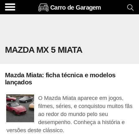
Carro de Garagem
A
c
e
s
MAZDA MX 5 MIATA
s
ó
r
Mazda Miata: ficha técnica e modelos
i
lançados
o
s
O Mazda Miata aparece em jogos,
e
filmes, séries, e conquistou muitos fãs
ao redor do mundo pelo seu
o
desempenho. Conheça a história e
p
versões deste clássico.
c