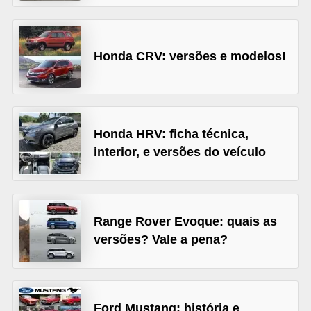
s
e
Honda CRV: versões e modelos!
v
e
í
c
Honda HRV: ficha técnica,
u
interior, e versões do veículo
l
o
s
Range Rover Evoque: quais as
B
versões? Vale a pena?
i
c
i
Ford Mustang: história e