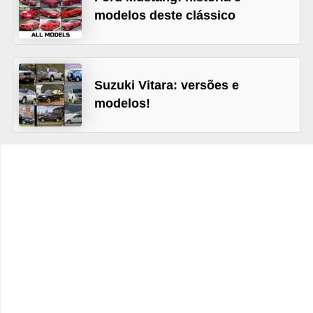
c
modelos deste clássico
l
e
t
Suzuki Vitara: versões e
a
modelos!
s
C
a
m
i
n
h
õ
e
s