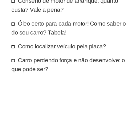
Conserto de motor de arranque, quanto
r
custa? Vale a pena?
c
a
Óleo certo para cada motor! Como saber o
r
do seu carro? Tabela!
r
Como localizar veículo pela placa?
o
D
Carro perdendo força e não desenvolve: o
i
que pode ser?
c
i
o
n
á
r
i