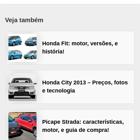
i
o
Veja também
n
a
i
Honda Fit: motor, versões, e
s
história!
A
u
t
Honda City 2013 – Preços, fotos
e tecnologia
o
m
ó
v
Picape Strada: características,
e
motor, e guia de compra!
i