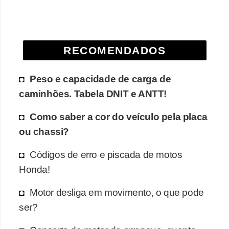
e
O
f
RECOMENDADOS
f
r
Peso e capacidade de carga de
o
caminhões. Tabela DNIT e ANTT!
a
Como saber a cor do veículo pela placa
d
ou chassi?
C
o
Códigos de erro e piscada de motos
m
Honda!
p
Motor desliga em movimento, o que pode
r
ser?
a