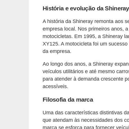
s
História e evolução da Shinera
e
A história da Shineray remonta aos
v
empresa local. Nos primeiros anos, 
e
motocicletas. Em 1995, a Shineray la
í
XY125. A motocicleta foi um sucesso 
c
da empresa.
u
Ao longo dos anos, a Shineray expand
l
veículos utilitários e até mesmo ca
o
para atender à demanda crescente por
s
acessíveis.
B
Filosofia da marca
i
Uma das características distintivas d
c
que atendam às necessidades dos c
i
marca se esforça para fornecer veícu