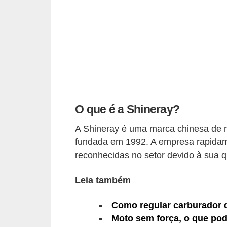
i
o
n
a
i
s
A
O que é a Shineray?
u
A Shineray é uma marca chinesa de mot
t
fundada em 1992. A empresa rapida
o
reconhecidas no setor devido à sua q
m
ó
Leia também
v
Como regular carburador 
e
Moto sem força, o que pod
i