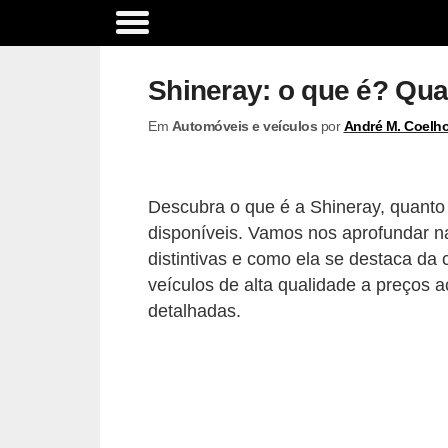
A
c
Shineray: o que é? Qua
e
Em
Automóveis e veículos
por
André M. Coelh
s
s
ó
Descubra o que é a Shineray, quanto
r
disponíveis. Vamos nos aprofundar na
i
distintivas e como ela se destaca da
o
veículos de alta qualidade a preços a
detalhadas.
s
e
o
p
c