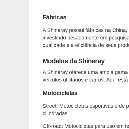
e
O
Fábricas
f
A Shineray possui fábricas na China, 
f
investindo pesadamente em pesquisa 
r
qualidade e a eficiência de seus prod
o
a
Modelos da Shineray
d
A Shineray oferece uma ampla gama
C
veículos utilitários e carros. Aqui e
o
Motocicletas
m
p
Street: Motocicletas esportivas e de
r
cilindradas.
a
Off-road: Motocicletas para uso em 