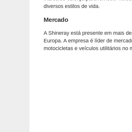
c
diversos estilos de vida.
l
Mercado
e
t
A Shineray está presente em mais de 
a
Europa. A empresa é líder de mercado
s
motocicletas e veículos utilitários no
C
a
m
i
n
h
õ
e
s