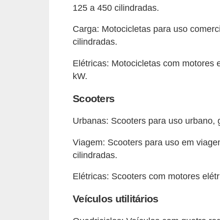
r
125 a 450 cilindradas.
c
Carga: Motocicletas para uso comerc
a
cilindradas.
r
r
Elétricas: Motocicletas com motores 
o
kW.
D
Scooters
i
Urbanas: Scooters para uso urbano, 
c
i
Viagem: Scooters para uso em viage
o
cilindradas.
n
Elétricas: Scooters com motores elét
á
r
Veículos utilitários
i