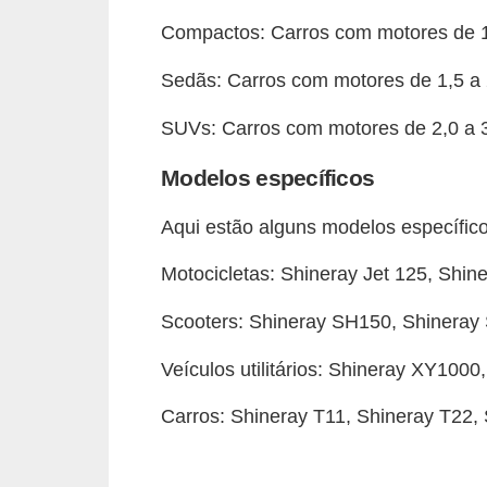
t
Compactos: Carros com motores de 1,0
o
Sedãs: Carros com motores de 1,5 a 2,
m
o
SUVs: Carros com motores de 2,0 a 3,
t
Modelos específicos
i
v
Aqui estão alguns modelos específico
o
Motocicletas: Shineray Jet 125, Shi
s
D
Scooters: Shineray SH150, Shineray
ú
Veículos utilitários: Shineray XY100
v
Carros: Shineray T11, Shineray T22,
i
d
a