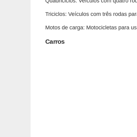
Quadriciclos: Veículos com quatro ro
o
d
Triciclos: Veículos com três rodas pa
e
Motos de carga: Motocicletas para us
a
c
Carros
e
s
s
ó
r
i
o
s
a
u