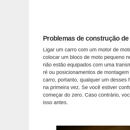
e
O
f
f
Problemas de construção de
r
o
Ligar um carro com um motor de mot
colocar um bloco de moto pequeno no 
a
não estão equipados com uma trans
d
ré ou posicionamentos de montagem 
C
carro, portanto, qualquer um desses 
o
na primeira vez. Se você estiver conf
começar do zero. Caso contrário, voc
m
isso antes.
p
r
a