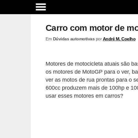
A
c
Carro com motor de mo
e
Em
Dúvidas automotivas
por
André M. Coelho
s
s
ó
Motores de motocicleta atuais são ba
r
os motores de MotoGP para o ver, bas
i
ver as motos de rua prontas para o s
o
600cc produzem mais de 100hp e 10
usar esses motores em carros?
s
e
o
p
c