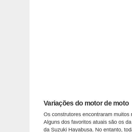
o
d
e
a
c
e
s
s
ó
r
i
o
Variações do motor de moto
s
Os construtores encontraram muitos 
a
Alguns dos favoritos atuais são os
u
da Suzuki Hayabusa. No entanto, to