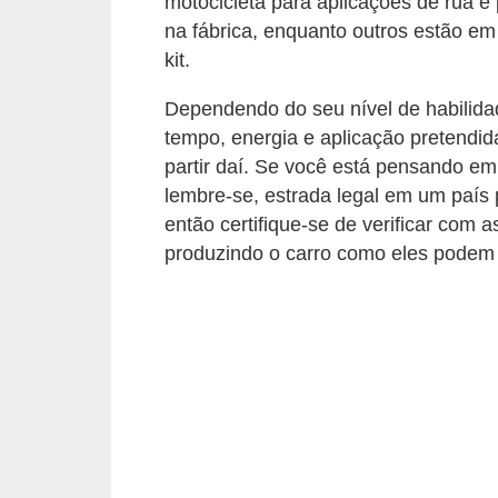
motocicleta para aplicações de rua e
c
na fábrica, enquanto outros estão em
l
kit.
e
Dependendo do seu nível de habilidad
t
tempo, energia e aplicação pretendid
a
partir daí. Se você está pensando e
s
lembre-se, estrada legal em um país 
C
então certifique-se de verificar com 
produzindo o carro como eles podem 
a
m
i
n
h
õ
e
s