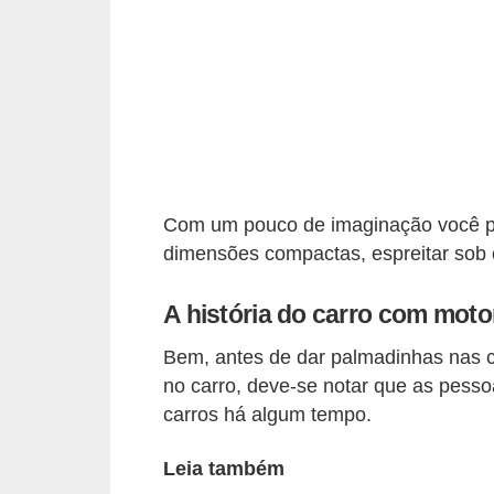
i
o
n
a
i
s
A
Com um pouco de imaginação você po
dimensões compactas, espreitar sob o
u
t
A história do carro com moto
o
m
Bem, antes de dar palmadinhas nas c
no carro, deve-se notar que as pess
ó
carros há algum tempo.
v
e
Leia também
i