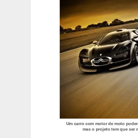
r
c
a
r
r
o
D
i
c
i
o
n
á
r
Um carro com motor de moto poderá
mas o projeto tem que ser 
i