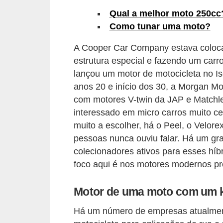
s
Qual a melhor moto 250c
Como tunar uma moto?
e
v
A Cooper Car Company estava coloc
e
estrutura especial e fazendo um carr
í
lançou um motor de motocicleta no 
anos 20 e início dos 30, a Morgan M
c
com motores V-twin da JAP e Matchl
u
interessado em micro carros muito c
l
muito a escolher, há o Peel, o Velore
o
pessoas nunca ouviu falar. Há um gr
s
colecionadores ativos para esses híbr
foco aqui é nos motores modernos pr
B
i
Motor de uma moto com um k
c
Há um número de empresas atualment
i