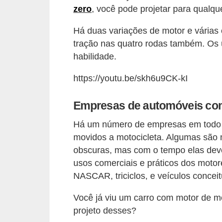
t
zero
, você pode projetar para qualqu
o
Há duas variações de motor e várias 
m
tração nas quatro rodas também. Os ú
o
habilidade.
t
https://youtu.be/skh6u9CK-kI
i
v
Empresas de automóveis co
o
Há um número de empresas em todo o
s
movidos a motocicleta. Algumas são
D
obscuras, mas com o tempo elas dev
ú
usos comerciais e práticos dos motor
NASCAR, triciclos, e veículos concei
v
i
Você já viu um carro com motor de m
d
projeto desses?
a