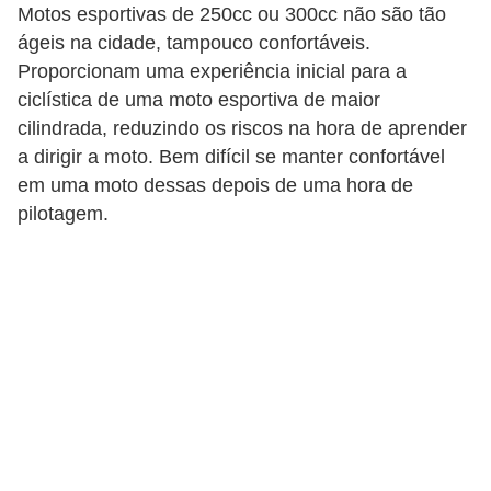
r
Motos esportivas de 250cc ou 300cc não são tão
c
ágeis na cidade, tampouco confortáveis.
a
Proporcionam uma experiência inicial para a
ciclística de uma moto esportiva de maior
r
cilindrada, reduzindo os riscos na hora de aprender
r
a dirigir a moto. Bem difícil se manter confortável
o
em uma moto dessas depois de uma hora de
D
pilotagem.
i
c
i
o
n
á
r
i