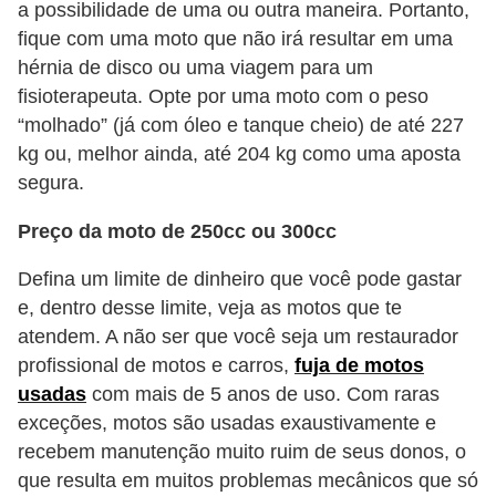
a possibilidade de uma ou outra maneira. Portanto,
i
fique com uma moto que não irá resultar em uma
s
hérnia de disco ou uma viagem para um
e
fisioterapeuta. Opte por uma moto com o peso
t
“molhado” (já com óleo e tanque cheio) de até 227
r
kg ou, melhor ainda, até 204 kg como uma aposta
â
segura.
n
Preço da moto de 250cc ou 300cc
s
i
Defina um limite de dinheiro que você pode gastar
e, dentro desse limite, veja as motos que te
t
atendem. A não ser que você seja um restaurador
o
profissional de motos e carros,
fuja de motos
M
usadas
com mais de 5 anos de uso. Com raras
o
exceções, motos são usadas exaustivamente e
recebem manutenção muito ruim de seus donos, o
t
que resulta em muitos problemas mecânicos que só
o