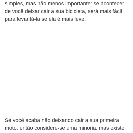
simples, mas não menos importante: se acontecer
s
de você deixar cair a sua bicicleta, será mais fácil
a
para levantá-la se ela é mais leve.
u
t
o
m
o
t
i
v
a
s
L
Se você acaba não deixando cair a sua primeira
e
moto, então considere-se uma minoria, mas existe