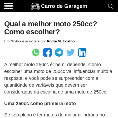
Carro de Garagem
A
c
Qual a melhor moto 250cc?
e
Como escolher?
s
Em
Motos e scooters
por
André M. Coelho
s
ó
r
A melhor moto 250cc é: bem, depende. Como
i
escolher uma moto de 250cc vai influenciar muito a
o
resposta, e você pode se surpreender com a
s
quantidade de variáveis que devem ser
e
consideradas na escolha de uma moto de 250cc.
o
Uma 250cc como primeira moto
p
c
Se seu plano é ter motos de maior cilindrada no