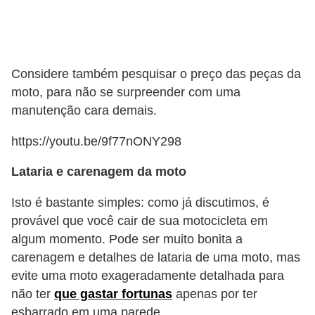
l
l
e
m
Considere também pesquisar o preço das peças da
a
moto, para não se surpreender com uma
n
manutenção cara demais.
u
https://youtu.be/9f77nONY298
t
e
Lataria e carenagem da moto
n
Isto é bastante simples: como já discutimos, é
ç
provável que você cair de sua motocicleta em
ã
algum momento. Pode ser muito bonita a
o
carenagem e detalhes de lataria de uma moto, mas
evite uma moto exageradamente detalhada para
S
não ter
que gastar fortunas
apenas por ter
e
esbarrado em uma parede.