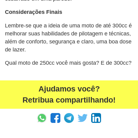
g
Considerações Finais
u
r
Lembre-se que a ideia de uma moto de até 300cc é
a
melhorar suas habilidades de pilotagem e técnicas,
além de conforto, segurança e claro, uma boa dose
n
de lazer.
ç
a
Qual moto de 250cc você mais gosta? E de 300cc?
e
s
Ajudamos você?
e
g
Retribua compartilhando!
u
r
o
s