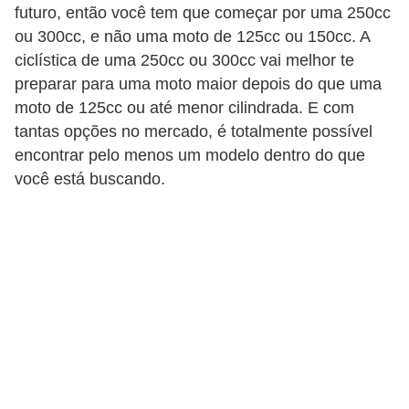
i
futuro, então você tem que começar por uma 250cc
ou 300cc, e não uma moto de 125cc ou 150cc. A
o
ciclística de uma 250cc ou 300cc vai melhor te
n
preparar para uma moto maior depois do que uma
a
moto de 125cc ou até menor cilindrada. E com
i
tantas opções no mercado, é totalmente possível
s
encontrar pelo menos um modelo dentro do que
você está buscando.
A
u
t
o
m
ó
v
e
i