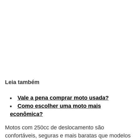
s
e
v
e
í
c
u
l
Leia também
o
s
Vale a pena comprar moto usada?
B
Como escolher uma moto mais
econômica?
i
c
Motos com 250cc de deslocamento são
i
confortáveis, seguras e mais baratas que modelos