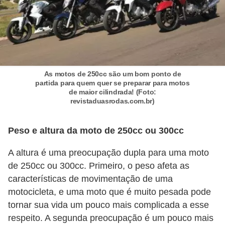
t
o
m
o
t
As motos de 250cc são um bom ponto de
i
partida para quem quer se preparar para motos
de maior cilindrada! (Foto:
v
revistaduasrodas.com.br)
o
s
Peso e altura da moto de 250cc ou 300cc
D
A altura é uma preocupação dupla para uma moto
ú
de 250cc ou 300cc. Primeiro, o peso afeta as
v
características de movimentação de uma
motocicleta, e uma moto que é muito pesada pode
i
tornar sua vida um pouco mais complicada a esse
d
respeito. A segunda preocupação é um pouco mais
a