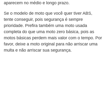
aparecem no médio e longo prazo.
s
e
Se o modelo de moto que você quer tiver ABS,
s
tente conseguir, pois segurança é sempre
prioridade. Prefira também uma moto usada
c
completa do que uma moto zero básica, pois as
o
motos básicas perdem mais valor com o tempo. Por
o
favor, deixe a moto original para não arriscar uma
t
multa e não arriscar sua segurança.
e
r
s
R
e
c
a