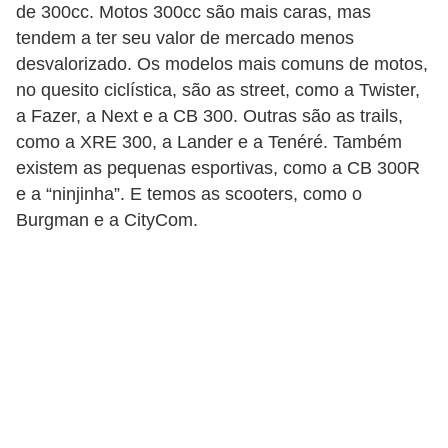
c
de 300cc. Motos 300cc são mais caras, mas
l
tendem a ter seu valor de mercado menos
desvalorizado. Os modelos mais comuns de motos,
e
no quesito ciclística, são as street, como a Twister,
t
a Fazer, a Next e a CB 300. Outras são as trails,
a
como a XRE 300, a Lander e a Tenéré. Também
s
existem as pequenas esportivas, como a CB 300R
e a “ninjinha”. E temos as scooters, como o
C
Burgman e a CityCom.
a
m
i
n
h
õ
e
s