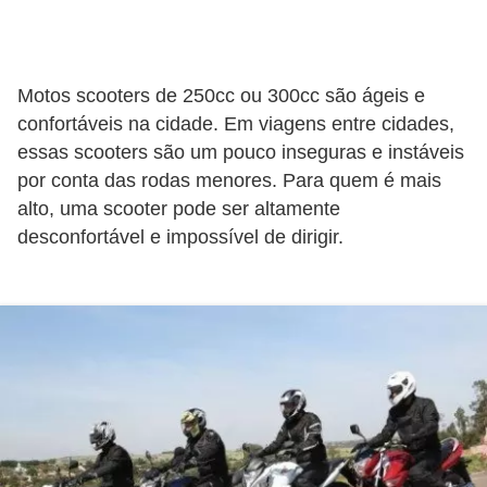
o
d
e
Motos scooters de 250cc ou 300cc são ágeis e
a
confortáveis na cidade. Em viagens entre cidades,
c
essas scooters são um pouco inseguras e instáveis
e
por conta das rodas menores. Para quem é mais
alto, uma scooter pode ser altamente
s
desconfortável e impossível de dirigir.
s
ó
r
i
o
s
a
u