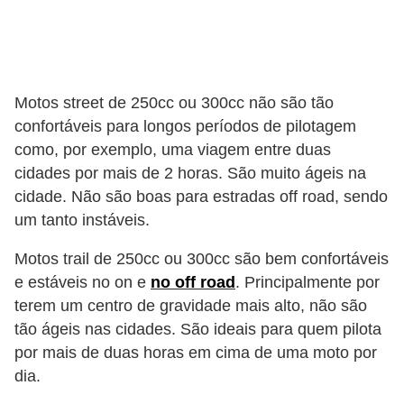
e
O
f
f
Motos street de 250cc ou 300cc não são tão
confortáveis para longos períodos de pilotagem
r
como, por exemplo, uma viagem entre duas
o
cidades por mais de 2 horas. São muito ágeis na
a
cidade. Não são boas para estradas off road, sendo
d
um tanto instáveis.
C
Motos trail de 250cc ou 300cc são bem confortáveis
o
e estáveis no on e
no off road
. Principalmente por
m
terem um centro de gravidade mais alto, não são
p
tão ágeis nas cidades. São ideais para quem pilota
r
por mais de duas horas em cima de uma moto por
dia.
a