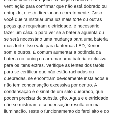
ventilação para confirmar que não está dobrado ou
s
entupido, e está direcionado corretamente. Caso
a
você queira instalar uma luz mais forte ou outras
u
peças que requeiram eletricidade, é necessário
t
fazer um cálculo para ver se a bateria aguenta ou
o
se será necessário uma mudança para uma bateria
m
mais forte. Isso vale para lanternas LED, Xenon,
som e outros. É comum aumentar a potência da
o
bateria no tuning ou arrumar uma bateria exclusiva
t
para os itens extras. Verifique as lentes dos faróis
i
para se certificar que não estão rachadas ou
v
quebradas, se encontram devidamente instalados e
a
não tem condensação excessiva por dentro. A
s
condensação é o sinal de um selo quebrado, que
podem precisar de substituição. Água e eletricidade
L
não se misturam e condensação resulta em má
e
iluminação. Teste o funcionamento do farol alto e do