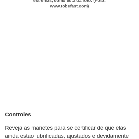
r
extremas, como esta da foto. (Foto:
www.tobefast.com)
c
a
r
r
o
D
i
c
i
o
n
Controles
á
r
Reveja as manetes para se certificar de que elas
i
ainda estão lubrificadas, ajustados e devidamente