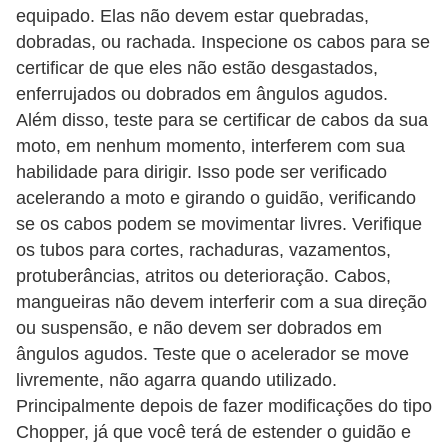
o
equipado. Elas não devem estar quebradas,
dobradas, ou rachada. Inspecione os cabos para se
d
certificar de que eles não estão desgastados,
e
enferrujados ou dobrados em ângulos agudos.
a
Além disso, teste para se certificar de cabos da sua
c
moto, em nenhum momento, interferem com sua
e
habilidade para dirigir. Isso pode ser verificado
s
acelerando a moto e girando o guidão, verificando
s
se os cabos podem se movimentar livres. Verifique
os tubos para cortes, rachaduras, vazamentos,
ó
protuberâncias, atritos ou deterioração. Cabos,
r
mangueiras não devem interferir com a sua direção
i
ou suspensão, e não devem ser dobrados em
o
ângulos agudos. Teste que o acelerador se move
s
livremente, não agarra quando utilizado.
a
Principalmente depois de fazer modificações do tipo
Chopper, já que você terá de estender o guidão e
u