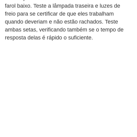
i
farol baixo. Teste a lâmpada traseira e luzes de
s
freio para se certificar de que eles trabalham
e
quando deveriam e não estão rachados. Teste
ambas setas, verificando também se o tempo de
t
resposta delas é rápido o suficiente.
r
â
n
s
i
t
o
M
o
t
o