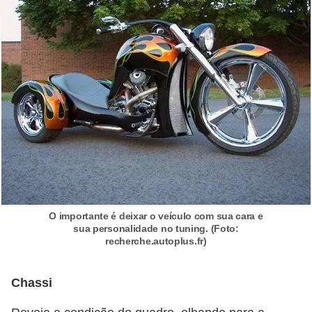
l
l
e
m
a
n
u
t
e
n
ç
O importante é deixar o veículo com sua cara e
sua personalidade no tuning. (Foto:
ã
recherche.autoplus.fr)
o
S
Chassi
e