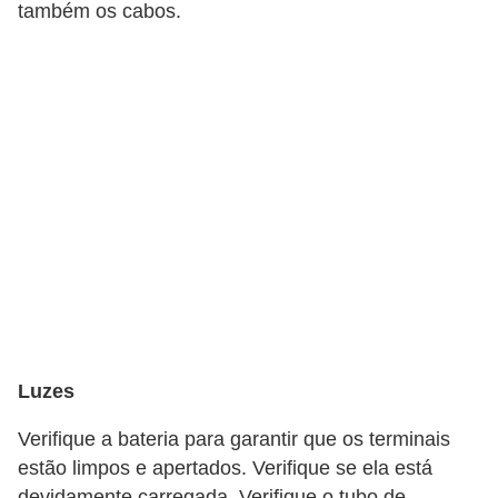
também os cabos.
t
o
m
o
t
i
v
o
s
D
ú
Luzes
v
i
Verifique a bateria para garantir que os terminais
d
estão limpos e apertados. Verifique se ela está
a
devidamente carregada. Verifique o tubo de