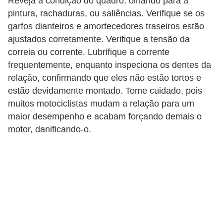
Reveja a condição do quadro, olhando para a
g
pintura, rachaduras, ou saliências. Verifique se os
u
garfos dianteiros e amortecedores traseiros estão
r
ajustados corretamente. Verifique a tensão da
correia ou corrente. Lubrifique a corrente
a
frequentemente, enquanto inspeciona os dentes da
n
relação, confirmando que eles não estão tortos e
ç
estão devidamente montado. Tome cuidado, pois
a
muitos motociclistas mudam a relação para um
e
maior desempenho e acabam forçando demais o
s
motor, danificando-o.
e
g
u
r
o
s