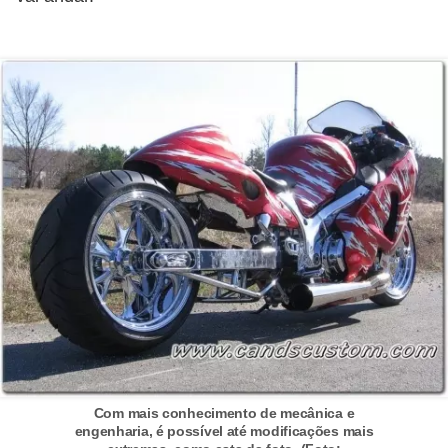
e
O
f
f
r
o
a
d
C
o
m
p
r
Com mais conhecimento de mecânica e
a
engenharia, é possível até modificações mais