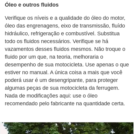
Óleo e outros fluidos
s
e
Verifique os níveis e a qualidade do óleo do motor,
s
óleo das engrenagens, eixo de transmissão, fluído
c
hidráulico, refrigeração e combustível. Substitua
todo os fluidos necessários. Verifique se há
o
vazamentos desses fluidos mesmos. Não troque o
o
fluido por um que, na teoria, melhoraria o
t
desempenho de sua motocicleta. Use apenas o que
e
estiver no manual. A única coisa a mais que você
r
poderá usar é um desengripante, para proteger
s
algumas peças de sua motocicleta da ferrugem.
Nada de modificações aqui: use o óleo
R
recomendado pelo fabricante na quantidade certa.
e
c
a