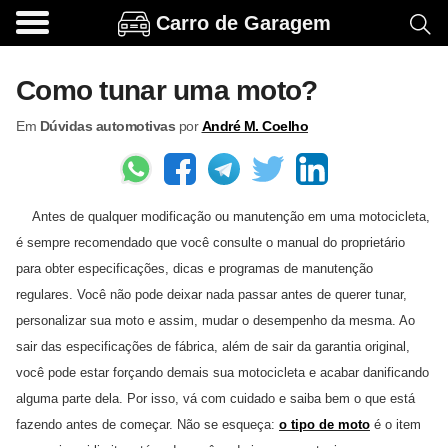
Carro de Garagem
A
c
Como tunar uma moto?
e
Em
Dúvidas automotivas
por
André M. Coelho
s
s
ó
Antes de qualquer modificação ou manutenção em uma motocicleta,
r
é sempre recomendado que você consulte o manual do proprietário
i
para obter especificações, dicas e programas de manutenção
o
regulares. Você não pode deixar nada passar antes de querer tunar,
s
personalizar sua moto e assim, mudar o desempenho da mesma. Ao
e
sair das especificações de fábrica, além de sair da garantia original,
o
você pode estar forçando demais sua motocicleta e acabar danificando
alguma parte dela. Por isso, vá com cuidado e saiba bem o que está
p
fazendo antes de começar. Não se esqueça:
o tipo de moto
é o item
c