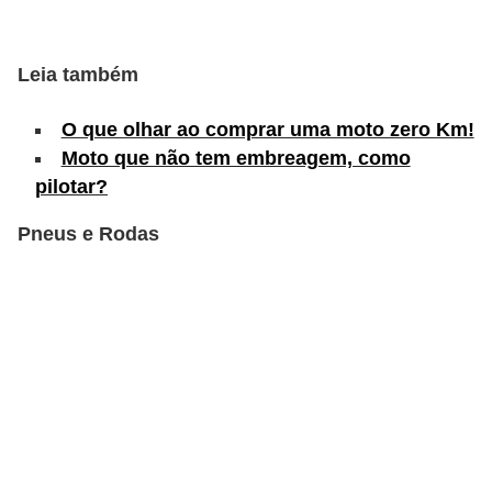
s
e
Leia também
v
e
O que olhar ao comprar uma moto zero Km!
Moto que não tem embreagem, como
í
pilotar?
c
u
Pneus e Rodas
l
o
s
B
i
c
i