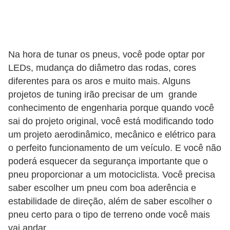
c
l
e
t
Na hora de tunar os pneus, você pode optar por
a
LEDs, mudança do diâmetro das rodas, cores
s
diferentes para os aros e muito mais. Alguns
projetos de tuning irão precisar de um grande
C
conhecimento de engenharia porque quando você
a
sai do projeto original, você está modificando todo
m
um projeto aerodinâmico, mecânico e elétrico para
i
o perfeito funcionamento de um veículo. E você não
poderá esquecer da segurança importante que o
n
pneu proporcionar a um motociclista. Você precisa
h
saber escolher um pneu com boa aderência e
õ
estabilidade de direção, além de saber escolher o
e
pneu certo para o tipo de terreno onde você mais
s
vai andar.