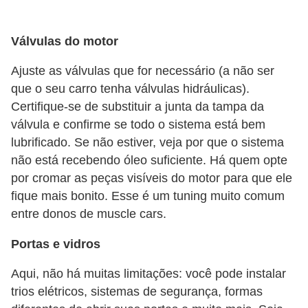
s
a
Válvulas do motor
u
Ajuste as válvulas que for necessário (a não ser
t
que o seu carro tenha válvulas hidráulicas).
o
Certifique-se de substituir a junta da tampa da
m
válvula e confirme se todo o sistema está bem
lubrificado. Se não estiver, veja por que o sistema
o
não está recebendo óleo suficiente. Há quem opte
t
por cromar as peças visíveis do motor para que ele
i
fique mais bonito. Esse é um tuning muito comum
v
entre donos de muscle cars.
a
Portas e vidros
s
L
Aqui, não há muitas limitações: você pode instalar
trios elétricos, sistemas de segurança, formas
e