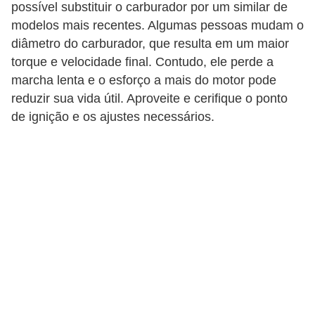
possível substituir o carburador por um similar de
t
modelos mais recentes. Algumas pessoas mudam o
o
diâmetro do carburador, que resulta em um maior
m
torque e velocidade final. Contudo, ele perde a
o
marcha lenta e o esforço a mais do motor pode
t
reduzir sua vida útil. Aproveite e cerifique o ponto
i
de ignição e os ajustes necessários.
v
o
s
D
ú
v
i
d
a