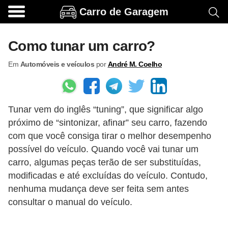
Carro de Garagem
A
c
Como tunar um carro?
e
Em
Automóveis e veículos
por
André M. Coelho
s
s
ó
Tunar vem do inglês “tuning”, que significar algo
r
próximo de “sintonizar, afinar” seu carro, fazendo
i
com que você consiga tirar o melhor desempenho
o
possível do veículo. Quando você vai tunar um
s
carro, algumas peças terão de ser substituídas,
e
modificadas e até excluídas do veículo. Contudo,
nenhuma mudança deve ser feita sem antes
o
consultar o manual do veículo.
p
c