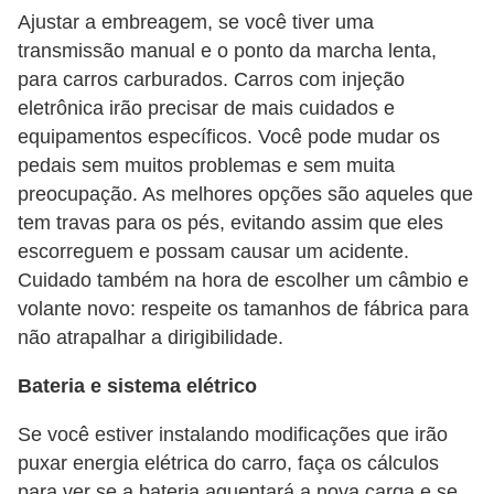
l
Ajustar a embreagem, se você tiver uma
l
transmissão manual e o ponto da marcha lenta,
e
para carros carburados. Carros com injeção
m
eletrônica irão precisar de mais cuidados e
a
equipamentos específicos. Você pode mudar os
pedais sem muitos problemas e sem muita
n
preocupação. As melhores opções são aqueles que
u
tem travas para os pés, evitando assim que eles
t
escorreguem e possam causar um acidente.
e
Cuidado também na hora de escolher um câmbio e
n
volante novo: respeite os tamanhos de fábrica para
ç
não atrapalhar a dirigibilidade.
ã
Bateria e sistema elétrico
o
Se você estiver instalando modificações que irão
S
puxar energia elétrica do carro, faça os cálculos
e
para ver se a bateria aguentará a nova carga e se