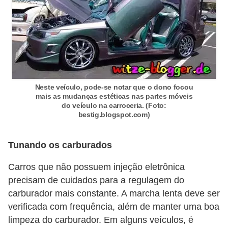
o
d
e
a
c
e
Neste veículo, pode-se notar que o dono focou
mais as mudanças estéticas nas partes móveis
s
do veículo na carroceria. (Foto:
s
bestig.blogspot.com)
ó
r
Tunando os carburados
i
Carros que não possuem injeção eletrônica
o
precisam de cuidados para a regulagem do
s
carburador mais constante. A marcha lenta deve ser
a
verificada com frequência, além de manter uma boa
limpeza do carburador. Em alguns veículos, é
u