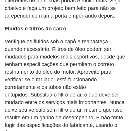
diferentes de abrir suas portas e muito mais. Seja
i
criativo e faça um projeto bem feito para não se
s
arrepender com uma porta emperrando depois.
e
Fluidos e filtros do carro
t
r
Verifique os fluidos sob o capô e reabasteça
â
quando necessário. Filtros de óleo podem ser
n
mudados para modelos mais esportivos, desde que
s
tenham especificações que permitam o correto
resfriamento do óleo do motor. Aproveite para
i
verificar se o radiador está funcionando
t
corretamente e os tubos não estão
o
entupidos. Substitua o filtro de ar, o que deve ser
M
mudado entre os serviços mais importantes. Nunca
deixe seu veículo sem filtro de ar, mesmo que isso
o
resulte em um ganho de desempenho. E não tente
t
fugir das especificações do fabricante, usando o
o