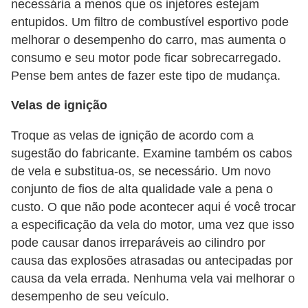
necessária a menos que os injetores estejam
e
entupidos. Um filtro de combustível esportivo pode
O
melhorar o desempenho do carro, mas aumenta o
f
consumo e seu motor pode ficar sobrecarregado.
Pense bem antes de fazer este tipo de mudança.
f
r
Velas de ignição
o
Troque as velas de ignição de acordo com a
a
sugestão do fabricante. Examine também os cabos
d
de vela e substitua-os, se necessário. Um novo
C
conjunto de fios de alta qualidade vale a pena o
o
custo. O que não pode acontecer aqui é você trocar
a especificação da vela do motor, uma vez que isso
m
pode causar danos irreparáveis ao cilindro por
p
causa das explosões atrasadas ou antecipadas por
r
causa da vela errada. Nenhuma vela vai melhorar o
a
desempenho de seu veículo.