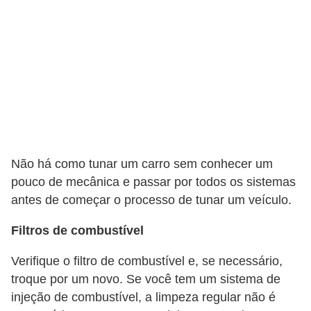
c
l
e
t
a
s
C
a
Não há como tunar um carro sem conhecer um
m
pouco de mecânica e passar por todos os sistemas
i
antes de começar o processo de tunar um veículo.
n
Filtros de combustível
h
Verifique o filtro de combustível e, se necessário,
õ
troque por um novo. Se você tem um sistema de
e
injeção de combustível, a limpeza regular não é
s