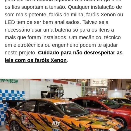
g
os fios suportam a tensão. Qualquer instalação de
u
som mais potente, faróis de milha, faróis Xenon ou
LED tem de ser bem analisados. Talvez seja
r
necessário usar uma bateria só para os itens a
a
mais que foram instalados. Um mecânico, técnico
n
em eletrotécnica ou engenheiro podem te ajudar
ç
neste projeto.
Cuidado para não desrespeitar as
a
leis com os faróis Xenon
.
e
s
e
g
u
r
o
s