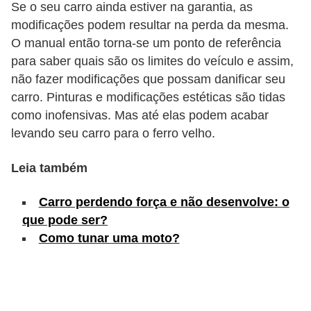
Se o seu carro ainda estiver na garantia, as
s
modificações podem resultar na perda da mesma.
e
O manual então torna-se um ponto de referência
v
para saber quais são os limites do veículo e assim,
não fazer modificações que possam danificar seu
e
carro. Pinturas e modificações estéticas são tidas
í
como inofensivas. Mas até elas podem acabar
c
levando seu carro para o ferro velho.
u
l
Leia também
o
Carro perdendo força e não desenvolve: o
s
que pode ser?
B
Como tunar uma moto?
i
c
i