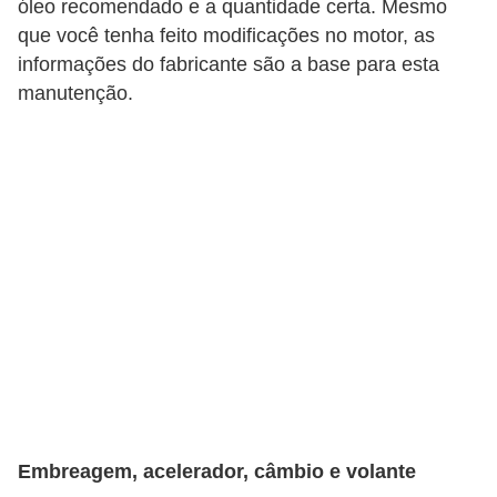
óleo recomendado e a quantidade certa. Mesmo
s
que você tenha feito modificações no motor, as
e
informações do fabricante são a base para esta
s
manutenção.
c
o
o
t
e
r
s
R
e
c
a
Embreagem, acelerador, câmbio e volante