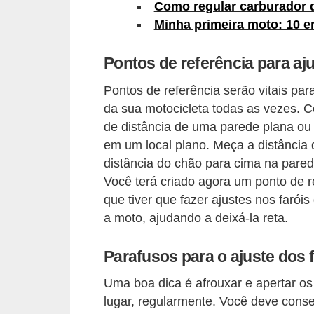
Como regular carburador 
s
Minha primeira moto: 10 er
e
v
Pontos de referência para aju
e
Pontos de referência serão vitais par
í
da sua motocicleta todas as vezes.
c
de distância de uma parede plana ou
u
em um local plano. Meça a distância
distância do chão para cima na pare
l
Você terá criado agora um ponto de r
o
que tiver que fazer ajustes nos farói
s
a moto, ajudando a deixá-la reta.
B
Parafusos para o ajuste dos 
i
c
Uma boa dica é afrouxar e apertar os
i
lugar, regularmente. Você deve conse