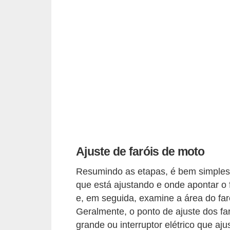
o
d
e
a
c
e
s
s
ó
r
Ajuste de faróis de moto
i
Resumindo as etapas, é bem simples a
o
que está ajustando e onde apontar o 
s
e, em seguida, examine a área do far
a
Geralmente, o ponto de ajuste dos fa
u
grande ou interruptor elétrico que aj