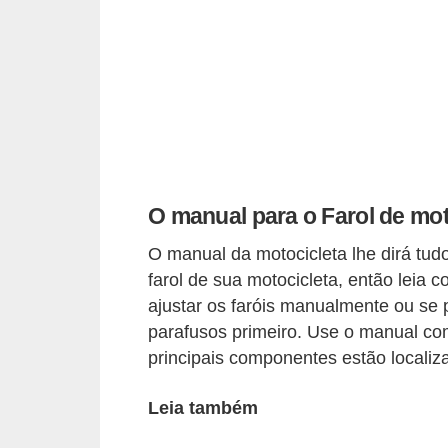
i
o
n
a
i
s
A
O manual para o Farol de mo
u
O manual da motocicleta lhe dirá tud
t
farol de sua motocicleta, então leia 
o
ajustar os faróis manualmente ou se 
m
parafusos primeiro. Use o manual co
ó
principais componentes estão localiz
v
Leia também
e
i