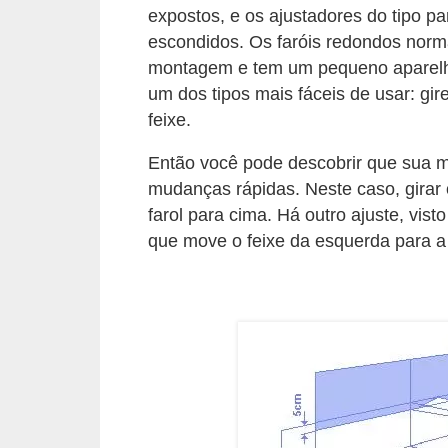
t
expostos, e os ajustadores do tipo pa
escondidos. Os faróis redondos norm
o
montagem e tem um pequeno aparelho 
m
um dos tipos mais fáceis de usar: gir
o
feixe.
t
Então você pode descobrir que sua mo
i
mudanças rápidas. Neste caso, girar 
v
farol para cima. Há outro ajuste, vis
o
que move o feixe da esquerda para a 
s
D
ú
v
i
d
a