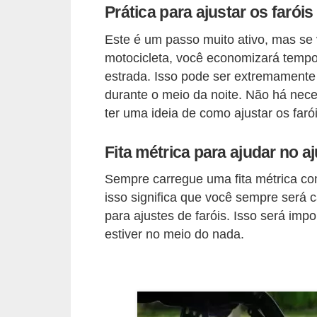
Prática para ajustar os faróis
e
O
Este é um passo muito ativo, mas se v
f
motocicleta, você economizará tempo 
estrada. Isso pode ser extremamente 
f
durante o meio da noite. Não há nec
r
ter uma ideia de como ajustar os faró
o
a
Fita métrica para ajudar no a
d
Sempre carregue uma fita métrica com
C
isso significa que você sempre será 
o
para ajustes de faróis. Isso será imp
m
estiver no meio do nada.
p
r
a