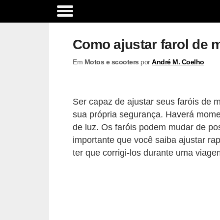
A
c
Como ajustar farol de 
e
Em
Motos e scooters
por
André M. Coelho
s
s
ó
Ser capaz de ajustar seus faróis de 
r
sua própria segurança. Haverá momen
i
de luz. Os faróis podem mudar de po
o
importante que você saiba ajustar r
ter que corrigi-los durante uma viage
s
e
o
p
c