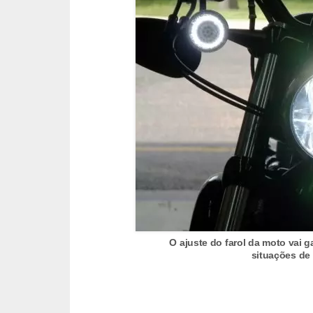
r
c
a
r
r
o
D
i
c
i
o
n
O ajuste do farol da moto vai
situações de 
á
r
i