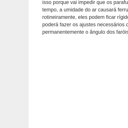
c
isso porque vai impedir que os para
tempo, a umidade do ar causará ferr
l
rotineiramente, eles podem ficar rígid
e
poderá fazer os ajustes necessários 
t
permanentemente o ângulo dos faróis
a
s
C
a
m
i
n
h
õ
e
s