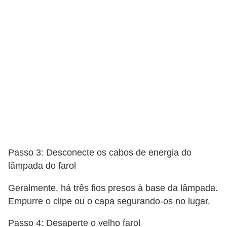
r
c
a
r
r
o
D
i
c
i
Passo 3: Desconecte os cabos de energia do
o
lâmpada do farol
n
Geralmente, há três fios presos à base da lâmpada.
á
Empurre o clipe ou o capa segurando-os no lugar.
r
i
Passo 4: Desaperte o velho farol