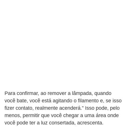
c
l
e
t
a
s
C
a
m
i
n
Para confirmar, ao remover a lâmpada, quando
h
você bate, você está agitando o filamento e, se isso
õ
fizer contato, realmente acenderá.” Isso pode, pelo
menos, permitir que você chegar a uma área onde
e
você pode ter a luz consertada, acrescenta.
s