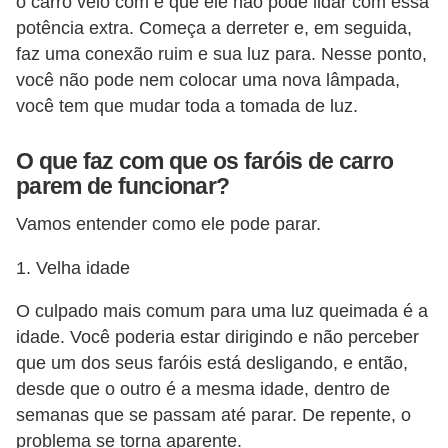
o carro veio com é que ele não pode lidar com essa
l
potência extra. Começa a derreter e, em seguida,
l
faz uma conexão ruim e sua luz para. Nesse ponto,
e
você não pode nem colocar uma nova lâmpada,
m
você tem que mudar toda a tomada de luz.
a
n
O que faz com que os faróis de carro
parem de funcionar?
u
t
Vamos entender como ele pode parar.
e
1. Velha idade
n
ç
O culpado mais comum para uma luz queimada é a
ã
idade. Você poderia estar dirigindo e não perceber
que um dos seus faróis está desligando, e então,
o
desde que o outro é a mesma idade, dentro de
S
semanas que se passam até parar. De repente, o
e
problema se torna aparente.