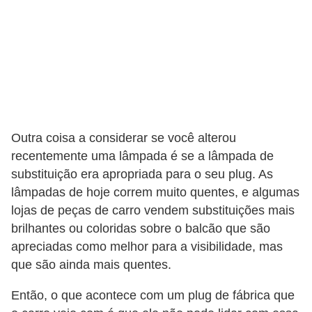
s
e
s
c
o
o
Outra coisa a considerar se você alterou
t
recentemente uma lâmpada é se a lâmpada de
e
substituição era apropriada para o seu plug. As
r
lâmpadas de hoje correm muito quentes, e algumas
s
lojas de peças de carro vendem substituições mais
brilhantes ou coloridas sobre o balcão que são
R
apreciadas como melhor para a visibilidade, mas
e
que são ainda mais quentes.
c
a
Então, o que acontece com um plug de fábrica que