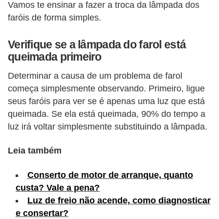
Vamos te ensinar a fazer a troca da lâmpada dos
s
faróis de forma simples.
e
v
Verifique se a lâmpada do farol está
queimada primeiro
e
í
Determinar a causa de um problema de farol
c
começa simplesmente observando. Primeiro, ligue
u
seus faróis para ver se é apenas uma luz que está
queimada. Se ela está queimada, 90% do tempo a
l
luz irá voltar simplesmente substituindo a lâmpada.
o
s
Leia também
B
Conserto de motor de arranque, quanto
i
custa? Vale a pena?
c
Luz de freio não acende, como diagnosticar
i
e consertar?