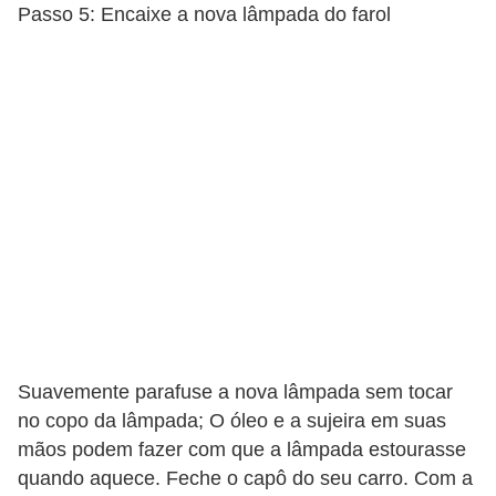
Passo 5: Encaixe a nova lâmpada do farol
t
o
m
o
t
i
v
o
s
D
ú
Suavemente parafuse a nova lâmpada sem tocar
v
no copo da lâmpada; O óleo e a sujeira em suas
i
mãos podem fazer com que a lâmpada estourasse
d
quando aquece. Feche o capô do seu carro. Com a
a