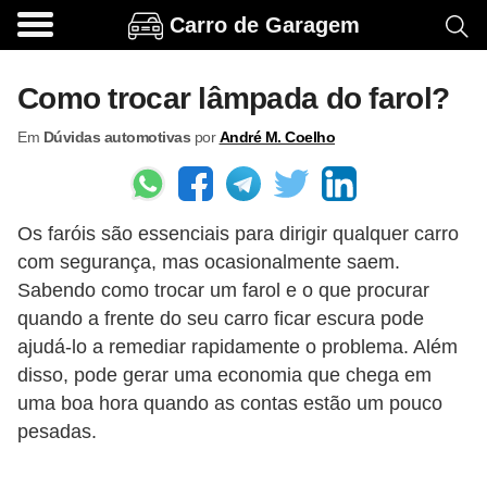
Carro de Garagem
A
c
Como trocar lâmpada do farol?
e
Em
Dúvidas automotivas
por
André M. Coelho
s
s
ó
Os faróis são essenciais para dirigir qualquer carro
r
com segurança, mas ocasionalmente saem.
i
Sabendo como trocar um farol e o que procurar
o
quando a frente do seu carro ficar escura pode
s
ajudá-lo a remediar rapidamente o problema. Além
e
disso, pode gerar uma economia que chega em
uma boa hora quando as contas estão um pouco
o
pesadas.
p
c