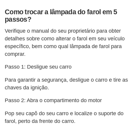
e
Como trocar a lâmpada do farol em 5
O
passos?
f
Verifique o manual do seu proprietário para obter
f
detalhes sobre como alterar o farol em seu veículo
r
específico, bem como qual lâmpada de farol para
o
comprar.
a
Passo 1: Desligue seu carro
d
Para garantir a segurança, desligue o carro e tire as
C
chaves da ignição.
o
m
Passo 2: Abra o compartimento do motor
p
Pop seu capô do seu carro e localize o suporte do
r
farol, perto da frente do carro.
a