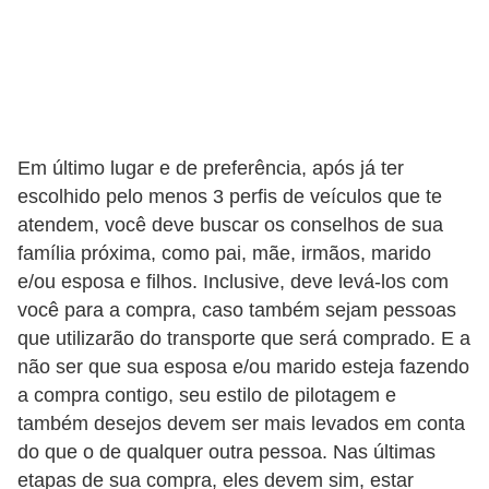
s
a
u
t
o
Em último lugar e de preferência, após já ter
m
escolhido pelo menos 3 perfis de veículos que te
atendem, você deve buscar os conselhos de sua
o
família próxima, como pai, mãe, irmãos, marido
t
e/ou esposa e filhos. Inclusive, deve levá-los com
i
você para a compra, caso também sejam pessoas
v
que utilizarão do transporte que será comprado. E a
a
não ser que sua esposa e/ou marido esteja fazendo
s
a compra contigo, seu estilo de pilotagem e
também desejos devem ser mais levados em conta
L
do que o de qualquer outra pessoa. Nas últimas
e
etapas de sua compra, eles devem sim, estar