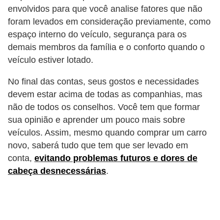
i
envolvidos para que você analise fatores que não
s
foram levados em consideração previamente, como
e
espaço interno do veículo, segurança para os
demais membros da família e o conforto quando o
t
veículo estiver lotado.
r
â
No final das contas, seus gostos e necessidades
n
devem estar acima de todas as companhias, mas
não de todos os conselhos. Você tem que formar
s
sua opinião e aprender um pouco mais sobre
i
veículos. Assim, mesmo quando comprar um carro
t
novo, saberá tudo que tem que ser levado em
o
conta,
evitando problemas futuros e dores de
cabeça desnecessárias
.
M
o
t
o