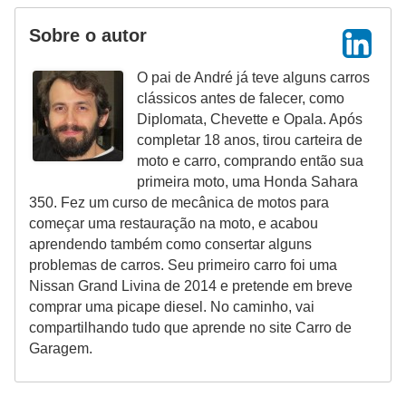
l
l
Sobre o autor
e
O pai de André já teve alguns carros
m
clássicos antes de falecer, como
a
Diplomata, Chevette e Opala. Após
n
completar 18 anos, tirou carteira de
moto e carro, comprando então sua
u
primeira moto, uma Honda Sahara
t
350. Fez um curso de mecânica de motos para
e
começar uma restauração na moto, e acabou
aprendendo também como consertar alguns
n
problemas de carros. Seu primeiro carro foi uma
ç
Nissan Grand Livina de 2014 e pretende em breve
ã
comprar uma picape diesel. No caminho, vai
compartilhando tudo que aprende no site Carro de
o
Garagem.
S
e