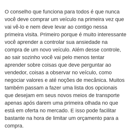
s
O conselho que funciona para todos é que nunca
e
você deve comprar um veículo na primeira vez que
v
vai vê-lo e nem deve levar ao contigo nessa
e
primeira visita. Primeiro porque é muito interessante
você aprender a controlar sua ansiedade na
í
compra de um novo veículo. Além desse controle,
c
ao sair sozinho você vai pelo menos tentar
u
aprender sobre coisas que deve perguntar ao
l
vendedor, coisas a observar no veículo, como
o
negociar valores e até noções de mecânica. Muitos
s
também passam a fazer uma lista dos opcionais
que desejam em seus novos meios de transporte
B
apenas após darem uma primeira olhada no que
i
está em oferta no mercado. E isso pode facilitar
c
bastante na hora de limitar um orçamento para a
i
compra.