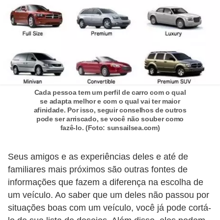
o
d
e
a
c
e
Cada pessoa tem um perfil de carro com o qual
s
se adapta melhor e com o qual vai ter maior
s
afinidade. Por isso, seguir conselhos de outros
pode ser arriscado, se você não souber como
ó
fazê-lo. (Foto: sunsailsea.com)
r
i
Seus amigos e as experiências deles e até de
o
familiares mais próximos são outras fontes de
informações que fazem a diferença na escolha de
s
um veículo. Ao saber que um deles não passou por
a
situações boas com um veículo, você já pode cortá-
u