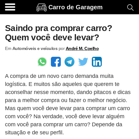
Carro de Garagem
A
c
Saindo pra comprar carro?
e
Quem você deve levar?
s
Em
Automóveis e veículos
por
André M. Coelho
s
ó
r
A compra de um novo carro demanda muita
i
logística. E muitos são aqueles que querem te
o
aconselhar nesse momento, dando pitacos e dicas
s
para a melhor compra ou fazer o melhor negócio.
e
Mas quem você deve levar para comprar um carro
o
com você? Na verdade, você deve levar alguém
com você para comprar um carro? Depende da
p
situação e de seu perfil.
c