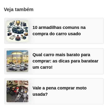
g
Veja também
u
r
a
10 armadilhas comuns na
n
compra do carro usado
ç
a
e
Qual carro mais barato para
comprar: as dicas para baratear
s
um carro!
e
g
u
Vale a pena comprar moto
r
usada?
o
s