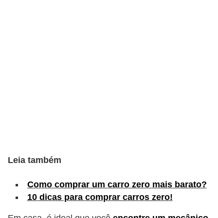
c
l
e
t
a
s
C
a
m
i
n
Leia também
h
õ
Como comprar um carro zero mais barato?
10 dicas para comprar carros zero!
e
s