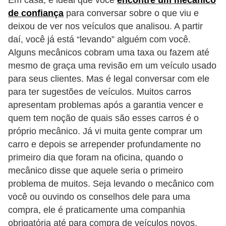
Em casa, é ideal que você
encontre um mecânico
e
de confiança
para conversar sobre o que viu e
O
deixou de ver nos veículos que analisou. A partir
daí, você já está “levando” alguém com você.
f
Alguns mecânicos cobram uma taxa ou fazem até
f
mesmo de graça uma revisão em um veículo usado
r
para seus clientes. Mas é legal conversar com ele
o
para ter sugestões de veículos. Muitos carros
a
apresentam problemas após a garantia vencer e
d
quem tem noção de quais são esses carros é o
próprio mecânico. Já vi muita gente comprar um
C
carro e depois se arrepender profundamente no
o
primeiro dia que foram na oficina, quando o
m
mecânico disse que aquele seria o primeiro
p
problema de muitos. Seja levando o mecânico com
r
você ou ouvindo os conselhos dele para uma
compra, ele é praticamente uma companhia
a
obrigatória até para compra de veículos novos.