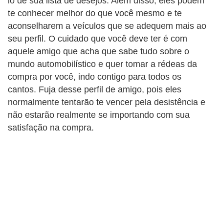
lo de sua lista de desejos. Além disso, eles podem
t
te conhecer melhor do que você mesmo e te
o
aconselharem a veículos que se adequem mais ao
m
seu perfil. O cuidado que você deve ter é com
aquele amigo que acha que sabe tudo sobre o
o
mundo automobilístico e quer tomar a rédeas da
t
compra por você, indo contigo para todos os
i
cantos. Fuja desse perfil de amigo, pois eles
v
normalmente tentarão te vencer pela desistência e
o
não estarão realmente se importando com sua
s
satisfação na compra.
D
ú
v
i
d
a