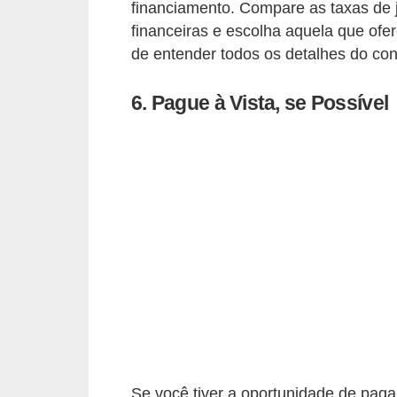
financiamento. Compare as taxas de ju
o
financeiras e escolha aquela que ofer
d
de entender todos os detalhes do con
e
a
6. Pague à Vista, se Possível
c
e
s
s
ó
r
i
o
s
a
u
Se você tiver a oportunidade de pagar