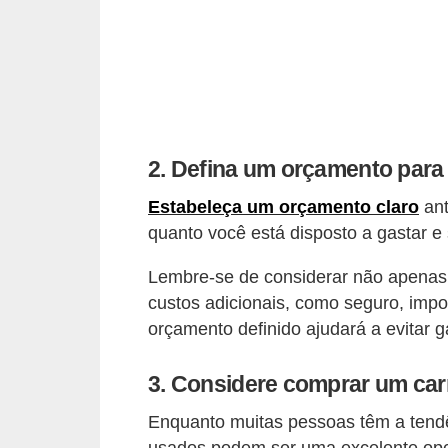
e
O
f
f
r
2. Defina um orçamento para
o
a
Estabeleça um orçamento claro
ant
d
quanto você está disposto a gastar e 
C
Lembre-se de considerar não apenas
o
custos adicionais, como seguro, imp
orçamento definido ajudará a evitar 
m
p
3. Considere comprar um car
r
a
Enquanto muitas pessoas têm a tendên