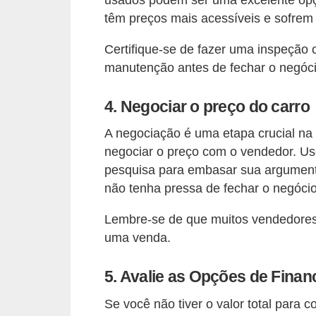
usados podem ser uma excelente opç
r
têm preços mais acessíveis e sofrem
c
a
Certifique-se de fazer uma inspeção 
r
manutenção antes de fechar o negóci
r
4. Negociar o preço do carro
o
A negociação é uma etapa crucial na
D
negociar o preço com o vendedor. Us
i
pesquisa para embasar sua argumenta
c
não tenha pressa de fechar o negócio
i
Lembre-se de que muitos vendedores e
o
uma venda.
n
á
5. Avalie as Opções de Fina
r
Se você não tiver o valor total para 
i