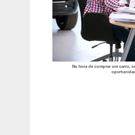
c
l
e
t
a
s
C
Na hora de comprar um carro, s
a
oportunidad
m
i
n
h
õ
e
s