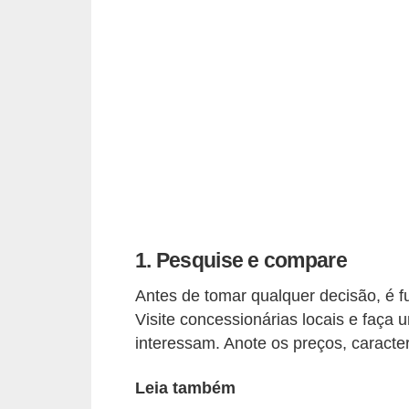
i
o
n
a
i
s
A
u
t
1. Pesquise e compare
o
m
Antes de tomar qualquer decisão, é 
Visite concessionárias locais e faça
ó
interessam. Anote os preços, caracte
v
e
Leia também
i