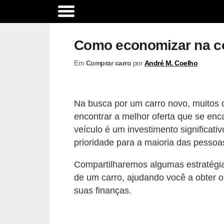
A
c
Como economizar na c
e
Em
Comprar carro
por
André M. Coelho
s
s
ó
Na busca por um carro novo, muitos
r
encontrar a melhor oferta que se en
i
veículo é um investimento significat
o
prioridade para a maioria das pessoa
s
Compartilharemos algumas estratégia
e
de um carro, ajudando você a obter 
o
suas finanças.
p
c