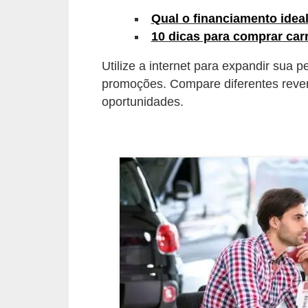
s
Qual o financiamento idea
10 dicas para comprar car
e
v
Utilize a internet para expandir sua 
e
promoções. Compare diferentes reven
í
oportunidades.
c
u
l
o
s
B
i
c
i