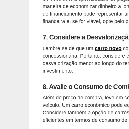
t
maneira de economizar dinheiro a lon
o
de financiamento pode representar um
financeira e, se for viável, opte pelo
m
o
7. Considere a Desvalorizaç
t
i
Lembre-se de que um
carro novo
com
concessionária. Portanto, consider
v
desvalorização menor ao longo do tem
o
investimento.
s
D
8. Avalie o Consumo de Comb
ú
Além do preço de compra, leve em c
v
veículo. Um carro econômico pode ec
i
Considere também a opção de carros 
d
eficientes em termos de consumo de 
a