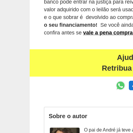
banco pode entrar na justiça para rei
e
valor adquirido com o leilão será usa
O
e o que sobrar é devolvido ao compr
f
o seu financiamento!
Se você ainda
confira antes se
vale a pena compra
f
r
o
Aju
a
Retribua
d
C
o
m
p
r
Sobre o autor
a
O pai de André já teve 