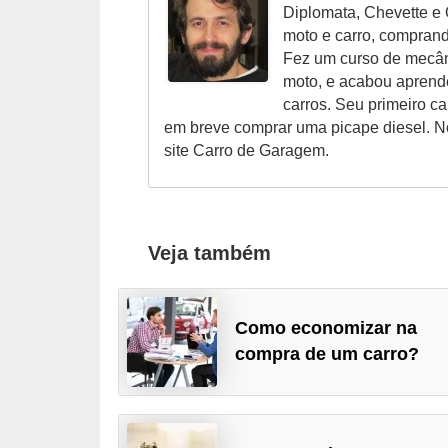
r
Diplomata, Chevette e O
c
moto e carro, compran
Fez um curso de mecân
a
moto, e acabou aprend
r
carros. Seu primeiro c
r
em breve comprar uma picape diesel. N
o
site Carro de Garagem.
D
i
c
Veja também
i
o
Como economizar na
n
compra de um carro?
á
r
i