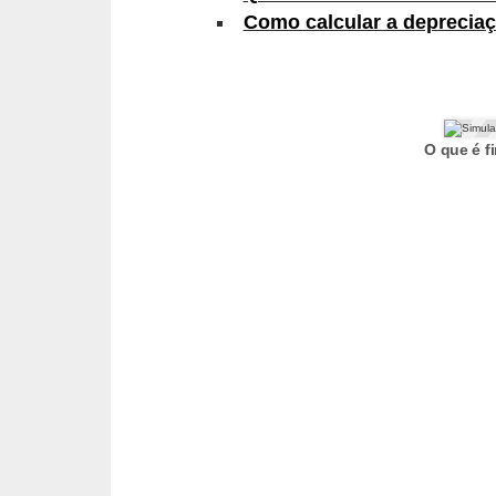
Como calcular a depreciaç
s
e
v
e
O que é f
í
c
u
l
o
s
B
i
c
i