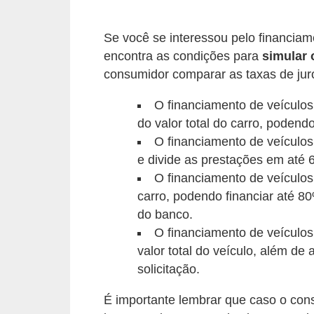
c
l
Se você se interessou pelo financiam
e
encontra as condições para
simular 
t
consumidor comparar as taxas de jur
a
O financiamento de veículo
s
do valor total do carro, podend
C
O financiamento de veículos 
a
e divide as prestações em até 
O financiamento de veículos
m
carro, podendo financiar até 80
i
do banco.
n
O financiamento de veículo
h
valor total do veículo, além d
õ
solicitação.
e
É importante lembrar que caso o con
s