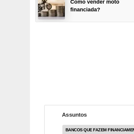
Como vender moto
o
financiada?
d
e
a
c
e
s
s
ó
r
i
o
s
Assuntos
a
u
BANCOS QUE FAZEM FINANCIAME