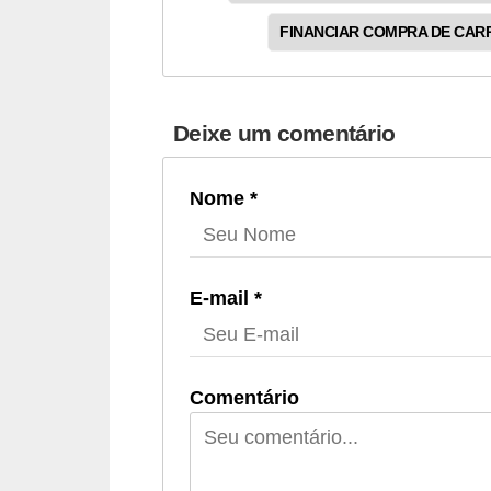
t
FINANCIAR COMPRA DE CAR
o
m
o
Deixe um comentário
t
i
Nome *
v
o
s
E-mail *
D
ú
v
Comentário
i
d
a