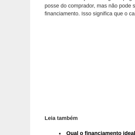
i
posse do comprador, mas não pode se
o
financiamento. Isso significa que o c
n
a
i
s
A
u
t
o
m
ó
v
Leia também
e
Qual o financiamento idea
i