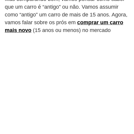
i
que um carro é “antigo” ou não. Vamos assumir
o
como “antigo” um carro de mais de 15 anos. Agora,
n
vamos falar sobre os prós em
comprar um carro
mais novo
(15 anos ou menos) no mercado
a
i
s
A
u
t
o
m
ó
v
e
i