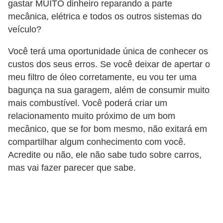
gastar MUITO dinheiro reparando a parte
g
mecânica, elétrica e todos os outros sistemas do
u
veículo?
r
Você terá uma oportunidade única de conhecer os
a
custos dos seus erros. Se você deixar de apertar o
n
meu filtro de óleo corretamente, eu vou ter uma
ç
bagunça na sua garagem, além de consumir muito
a
mais combustível. Você poderá criar um
e
relacionamento muito próximo de um bom
s
mecânico, que se for bom mesmo, não exitará em
compartilhar algum conhecimento com você.
e
Acredite ou não, ele não sabe tudo sobre carros,
g
mas vai fazer parecer que sabe.
u
r
o
s