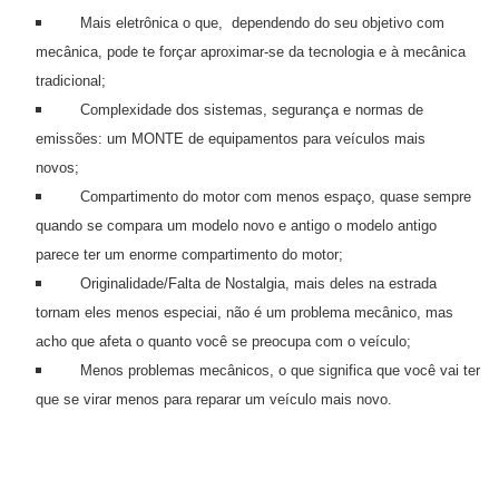
e
Mais eletrônica o que, dependendo do seu objetivo com
mecânica, pode te forçar aproximar-se da tecnologia e à mecânica
O
tradicional;
f
Complexidade dos sistemas, segurança e normas de
f
emissões: um MONTE de equipamentos para veículos mais
r
novos;
o
Compartimento do motor com menos espaço, quase sempre
a
quando se compara um modelo novo e antigo o modelo antigo
d
parece ter um enorme compartimento do motor;
Originalidade/Falta de Nostalgia, mais deles na estrada
C
tornam eles menos especiai, não é um problema mecânico, mas
o
acho que afeta o quanto você se preocupa com o veículo;
m
Menos problemas mecânicos, o que significa que você vai ter
p
que se virar menos para reparar um veículo mais novo.
r
a