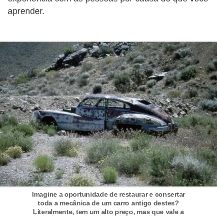
i
aprender.
s
e
t
r
â
n
s
i
t
o
M
o
Imagine a oportunidade de restaurar e consertar
t
toda a mecânica de um carro antigo destes?
Literalmente, tem um alto preço, mas que vale a
o