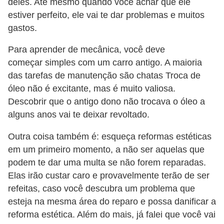
l
deles. Até mesmo quando você achar que ele
estiver perfeito, ele vai te dar problemas e muitos
l
gastos.
e
m
Para aprender de mecânica, você deve
a
começar simples com um carro antigo. A maioria
das tarefas de manutenção são chatas Troca de
n
óleo não é excitante, mas é muito valiosa.
u
Descobrir que o antigo dono não trocava o óleo a
t
alguns anos vai te deixar revoltado.
e
Outra coisa também é: esqueça reformas estéticas
n
em um primeiro momento, a não ser aquelas que
ç
podem te dar uma multa se não forem reparadas.
ã
Elas irão custar caro e provavelmente terão de ser
o
refeitas, caso você descubra um problema que
esteja na mesma área do reparo e possa danificar a
S
reforma estética. Além do mais, já falei que você vai
e