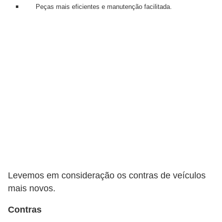
c
Peças mais eficientes e manutenção facilitada.
l
e
t
a
s
C
a
m
i
n
h
Levemos em consideração os contras de veículos
õ
mais novos.
e
Contras
s