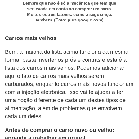
Lembre que não é só a mecânica que tem que
o
ser levada em conta ao comprar um carro.
d
Muitos outros fatores, como a segurança,
também. (Foto: plus.google.com)
e
a
Carros mais velhos
c
e
Bem, a maioria da lista acima funciona da mesma
forma, basta inverter os prós e contras e esta é a
s
lista dos carros mais velhos. Podemos adicionar
s
aqui o fato de carros mais velhos serem
ó
carburados, enquanto carros mais novos funcionam
r
com a injeção eletrônica. Isso vai te ajudar a ter
i
uma noção diferente de cada um destes tipos de
o
alimentação, além de problemas que envolvem
s
cada um deles.
a
Antes de comprar o carro novo ou velho:
u
aprenda a trabalhar em grupo!