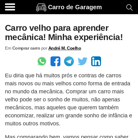
Carro de Garagem
A
c
Carro velho para aprender
e
mecânica! Minha experiência!
s
Em
Comprar carro
por
André M. Coelho
s
ó
r
Eu diria que há muitos prós e contras de carros
i
mais novos ou mais velhos como forma de entrada
o
no mundo da mecânica. Comprar um carro mais
s
velho pode ser o sonho de muitos, não apenas
e
mecânicos, mas aqueles que querem também
o
economizar, realizar um grande sonho de infância e
muitos outros motivos.
p
c
Mas comparando bem, vamos pensar como saber