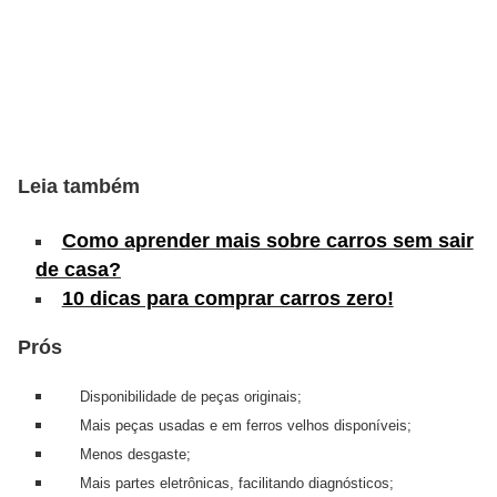
s
e
v
e
í
Leia também
c
u
Como aprender mais sobre carros sem sair
l
de casa?
o
10 dicas para comprar carros zero!
s
Prós
B
Disponibilidade de peças originais;
i
Mais peças usadas e em ferros velhos disponíveis;
c
Menos desgaste;
i
Mais partes eletrônicas, facilitando diagnósticos;