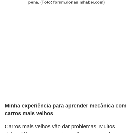
pena. (Foto: forum.donanimhaber.com)
s
e
s
c
o
o
t
e
r
s
R
Minha experiência para aprender mecânica com
e
carros mais velhos
c
a
Carros mais velhos vão dar problemas. Muitos