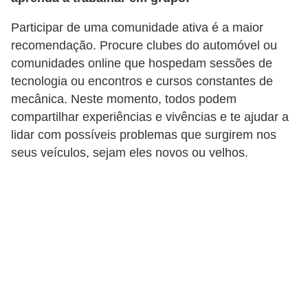
t
Participar de uma comunidade ativa é a maior
o
recomendação. Procure clubes do automóvel ou
m
comunidades online que hospedam sessões de
o
tecnologia ou encontros e cursos constantes de
t
mecânica. Neste momento, todos podem
i
compartilhar experiências e vivências e te ajudar a
v
lidar com possíveis problemas que surgirem nos
seus veículos, sejam eles novos ou velhos.
o
s
D
ú
v
i
d
a