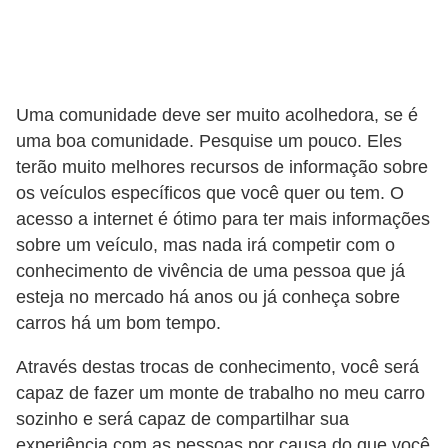
s
a
u
Uma comunidade deve ser muito acolhedora, se é
t
uma boa comunidade. Pesquise um pouco. Eles
o
terão muito melhores recursos de informação sobre
m
os veículos específicos que você quer ou tem. O
o
acesso a internet é ótimo para ter mais informações
t
sobre um veículo, mas nada irá competir com o
i
conhecimento de vivência de uma pessoa que já
esteja no mercado há anos ou já conheça sobre
v
carros há um bom tempo.
a
s
Através destas trocas de conhecimento, você será
capaz de fazer um monte de trabalho no meu carro
L
sozinho e será capaz de compartilhar sua
e
experiência com as pessoas por causa do que você