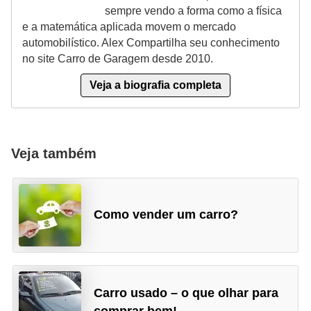
sempre vendo a forma como a física
s
e a matemática aplicada movem o mercado
e
automobilístico. Alex Compartilha seu conhecimento
s
no site Carro de Garagem desde 2010.
c
Veja a biografia completa
o
o
t
Veja também
e
r
s
Como vender um carro?
R
e
c
a
Carro usado – o que olhar para