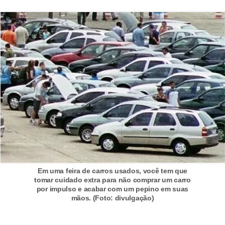
r
c
a
r
r
o
D
i
c
i
o
n
Em uma feira de carros usados, você tem que
tomar cuidado extra para não comprar um carro
á
por impulso e acabar com um pepino em suas
mãos. (Foto: divulgação)
r
i