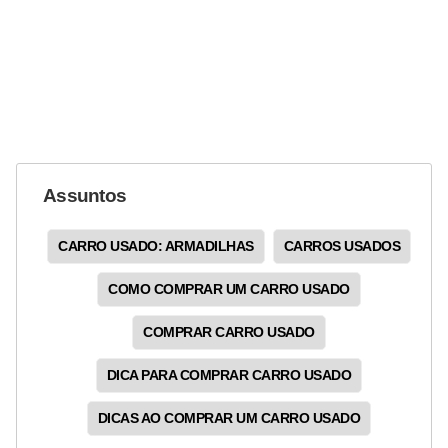
g
u
r
a
n
ç
Assuntos
a
e
CARRO USADO: ARMADILHAS
CARROS USADOS
s
e
COMO COMPRAR UM CARRO USADO
g
COMPRAR CARRO USADO
u
r
DICA PARA COMPRAR CARRO USADO
o
DICAS AO COMPRAR UM CARRO USADO
s