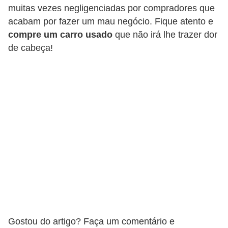
muitas vezes negligenciadas por compradores que
s
acabam por fazer um mau negócio. Fique atento e
a
compre um carro usado
que não irá lhe trazer dor
u
de cabeça!
t
o
m
o
t
i
v
a
s
L
e
Gostou do artigo? Faça um comentário e