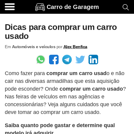
Carro de Garagem
A
c
Dicas para comprar um carro
e
usado
s
Em
Automóveis e veículos
por
Alex Benfica
s
ó
r
Como fazer para
comprar um carro usad
o e não
i
cair nas diversas armadilhas que esta aquisição
o
pode esconder? Onde
comprar um carro usado
?
s
Nas feiras de veículos em nas agências e
e
concessionárias? Veja alguns cuidados que você
o
deve tomar ao comprar um carro usado.
p
Saiba quanto pode gastar e determine
qual
c
modelo irá adquirir