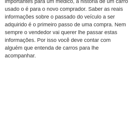
importantes para um médico, a história de um carro
c
usado o é para o novo comprador. Saber as reais
l
informações sobre o passado do veículo a ser
e
adquirido é o primeiro passo de uma compra. Nem
t
sempre o vendedor vai querer lhe passar estas
a
informações. Por isso você deve contar com
s
alguém que entenda de carros para lhe
acompanhar.
C
a
m
i
n
h
õ
e
s