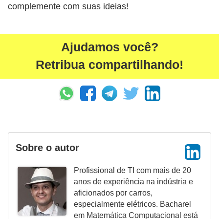
i
complemente com suas ideias!
s
e
Ajudamos você?
t
Retribua compartilhando!
r
â
n
s
i
t
Sobre o autor
o
M
Profissional de TI com mais de 20
anos de experiência na indústria e
o
aficionados por carros,
t
especialmente elétricos. Bacharel
o
em Matemática Computacional está