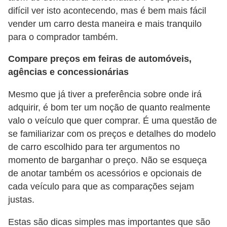
t
difícil ver isto acontecendo, mas é bem mais fácil
o
vender um carro desta maneira e mais tranquilo
para o comprador também.
m
o
Compare preços em feiras de automóveis,
t
agências e concessionárias
i
Mesmo que já tiver a preferência sobre onde irá
v
adquirir, é bom ter um noção de quanto realmente
o
valo o veículo que quer comprar. É uma questão de
s
se familiarizar com os preços e detalhes do modelo
de carro escolhido para ter argumentos no
D
momento de barganhar o preço. Não se esqueça
ú
de anotar também os acessórios e opcionais de
v
cada veículo para que as comparações sejam
i
justas.
d
Estas são dicas simples mas importantes que são
a