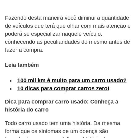
s
e
Fazendo desta maneira você diminui a quantidade
de veículos que terá que olhar com mais atenção e
v
poderá se especializar naquele veículo,
e
conhecendo as peculiaridades do mesmo antes de
í
fazer a compra.
c
u
Leia também
l
100 mil km é muito para um carro usado?
o
10 dicas para comprar carros zero!
s
Dica para comprar carro usado: Conheça a
B
história do carro
i
c
Todo carro usado tem uma história. Da mesma
i
forma que os sintomas de um doença são