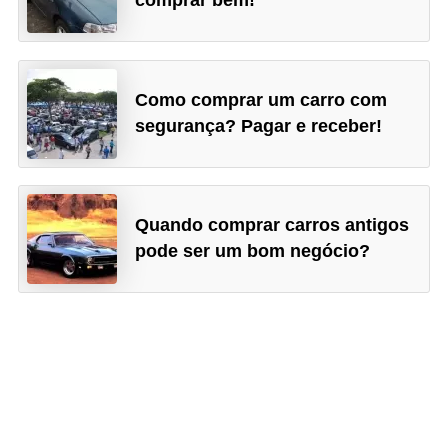
comprar bem!
l
l
e
m
Como comprar um carro com
a
segurança? Pagar e receber!
n
u
t
Quando comprar carros antigos
e
pode ser um bom negócio?
n
ç
ã
o
S
e