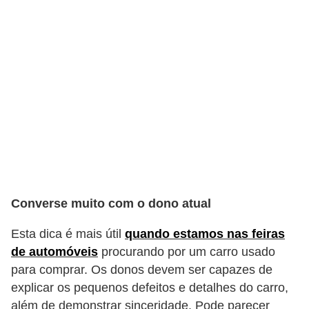
o
d
e
a
c
e
s
s
ó
r
Converse muito com o dono atual
i
Esta dica é mais útil
quando estamos nas feiras
o
de automóveis
procurando por um carro usado
s
para comprar. Os donos devem ser capazes de
a
explicar os pequenos defeitos e detalhes do carro,
u
além de demonstrar sinceridade. Pode parecer