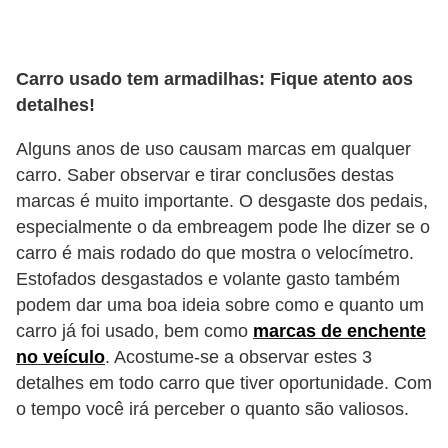
e
O
Carro usado tem armadilhas: Fique atento aos
f
detalhes!
f
r
Alguns anos de uso causam marcas em qualquer
o
carro. Saber observar e tirar conclusões destas
a
marcas é muito importante. O desgaste dos pedais,
especialmente o da embreagem pode lhe dizer se o
d
carro é mais rodado do que mostra o velocímetro.
C
Estofados desgastados e volante gasto também
o
podem dar uma boa ideia sobre como e quanto um
m
carro já foi usado, bem como
marcas de enchente
no veículo
. Acostume-se a observar estes 3
p
detalhes em todo carro que tiver oportunidade. Com
r
o tempo você irá perceber o quanto são valiosos.
a