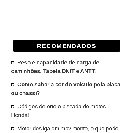
e
O
f
f
r
RECOMENDADOS
o
a
Peso e capacidade de carga de
d
caminhões. Tabela DNIT e ANTT!
C
Como saber a cor do veículo pela placa
o
ou chassi?
m
Códigos de erro e piscada de motos
p
Honda!
r
a
Motor desliga em movimento, o que pode