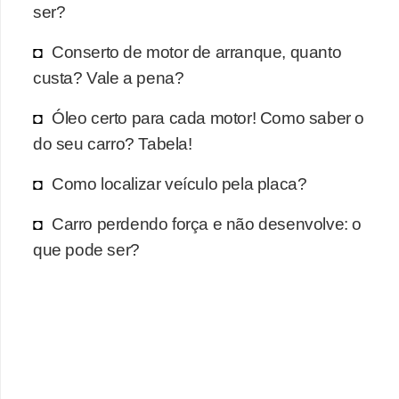
r
ser?
c
Conserto de motor de arranque, quanto
a
custa? Vale a pena?
r
r
Óleo certo para cada motor! Como saber o
o
do seu carro? Tabela!
D
Como localizar veículo pela placa?
i
Carro perdendo força e não desenvolve: o
c
que pode ser?
i
o
n
á
r
i