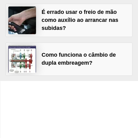
c
l
É errado usar o freio de mão
como auxílio ao arrancar nas
e
subidas?
t
a
s
Como funciona o câmbio de
C
dupla embreagem?
a
m
i
n
h
õ
e
s