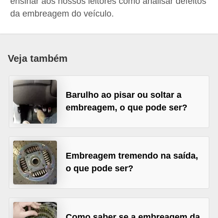
ensinar aos nossos leitores como analisar defeitos
i
da embreagem do veículo.
o
n
a
Veja também
i
s
Barulho ao pisar ou soltar a
A
embreagem, o que pode ser?
u
t
o
Embreagem tremendo na saída,
m
o que pode ser?
ó
v
e
i
Como saber se a embreagem da