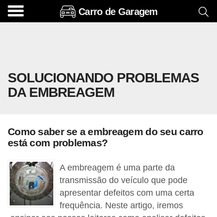
Carro de Garagem
A
c
e
s
SOLUCIONANDO PROBLEMAS
s
DA EMBREAGEM
ó
r
i
Como saber se a embreagem do seu carro
o
está com problemas?
s
e
A embreagem é uma parte da
o
transmissão do veículo que pode
apresentar defeitos com uma certa
p
frequência. Neste artigo, iremos
c