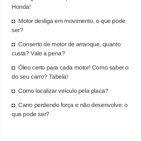
r
Honda!
c
a
Motor desliga em movimento, o que pode
r
ser?
r
Conserto de motor de arranque, quanto
o
custa? Vale a pena?
D
Óleo certo para cada motor! Como saber o
i
do seu carro? Tabela!
c
i
Como localizar veículo pela placa?
o
Carro perdendo força e não desenvolve: o
n
que pode ser?
á
r
i