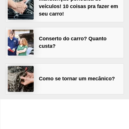
c
veículos! 10 coisas pra fazer em
l
seu carro!
e
t
a
Conserto do carro? Quanto
s
custa?
C
a
m
Como se tornar um mecânico?
i
n
h
õ
e
s