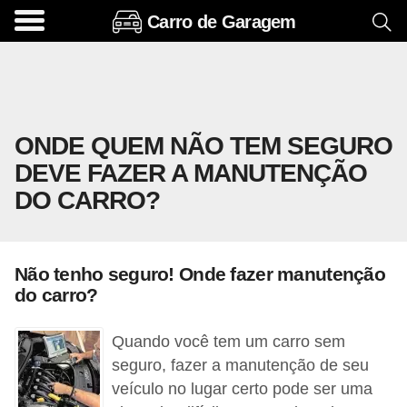
Carro de Garagem
A
c
e
s
ONDE QUEM NÃO TEM SEGURO
s
DEVE FAZER A MANUTENÇÃO
ó
DO CARRO?
r
i
o
Não tenho seguro! Onde fazer manutenção
s
do carro?
e
o
Quando você tem um carro sem
p
seguro, fazer a manutenção de seu
veículo no lugar certo pode ser uma
c