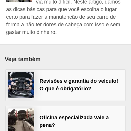
via muito difícil. Neste artigo, damos
i
as dicas básicas para que você escolha o lugar
o
certo para fazer a manutenção de seu carro de
n
forma a não ter dores de cabeça com isso e sem
a
gastar muito dinheiro.
i
s
Veja também
A
u
t
Revisões e garantia do veículo!
o
O que é obrigatório?
m
ó
v
Oficina especializada vale a
e
pena?
i