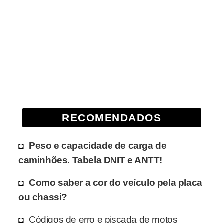
e
O
f
f
r
o
a
d
RECOMENDADOS
C
Peso e capacidade de carga de
o
caminhões. Tabela DNIT e ANTT!
m
p
Como saber a cor do veículo pela placa
r
ou chassi?
a
Códigos de erro e piscada de motos