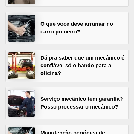
s
e
O que você deve arrumar no
v
carro primeiro?
e
í
c
Dá pra saber que um mecânico é
u
confiável só olhando para a
l
oficina?
o
s
Serviço mecânico tem garantia?
B
Posso processar o mecânico?
i
c
i
Manutenção periódica de