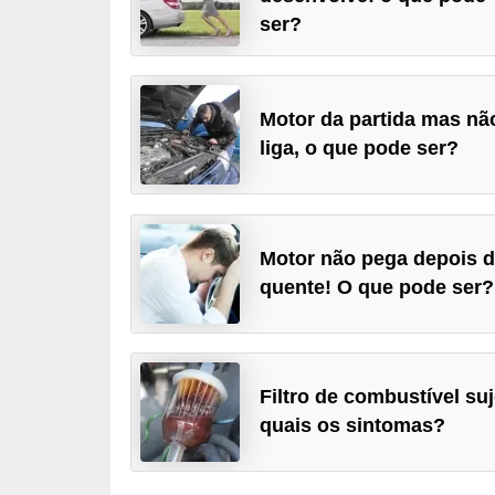
i
ser?
o
n
a
Motor da partida mas nã
i
liga, o que pode ser?
s
A
u
Motor não pega depois 
quente! O que pode ser?
t
o
m
ó
Filtro de combustível suj
v
quais os sintomas?
e
i