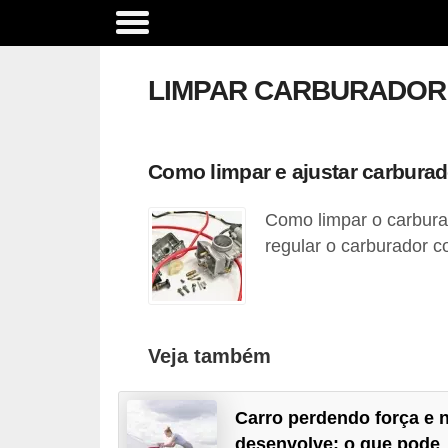
A
c
LIMPAR CARBURADOR
e
s
s
Como limpar e ajustar carbura
ó
Como limpar o carbura
r
regular o carburador c
i
o
s
e
Veja também
o
p
Carro perdendo força e 
c
desenvolve: o que pode