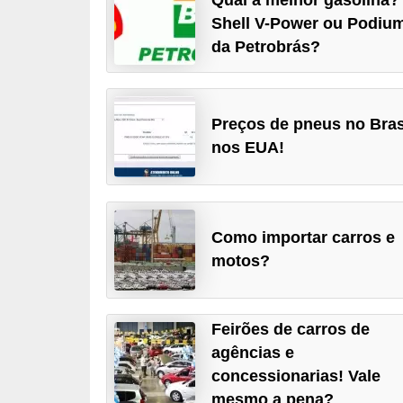
i
Shell V-Power ou Podiu
o
da Petrobrás?
n
a
i
Preços de pneus no Bras
s
nos EUA!
A
u
t
Como importar carros e
motos?
o
m
ó
Feirões de carros de
v
agências e
e
concessionarias! Vale
i
mesmo a pena?