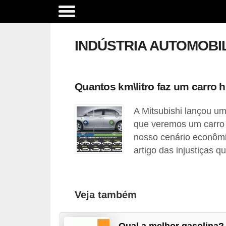
A
c
INDÚSTRIA AUTOMOBIL
e
s
s
Quantos km\litro faz um carro h
ó
A Mitsubishi lançou um
r
que veremos um carro 
i
nosso cenário econômi
o
artigo das injustiças q
s
e
o
Veja também
p
c
Qual a melhor gasolina?