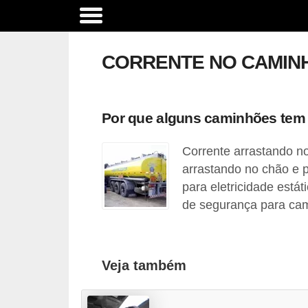
A
c
CORRENTE NO CAMIN
e
s
s
Por que alguns caminhões tem 
ó
Corrente arrastando n
r
arrastando no chão e 
i
para eletricidade est
o
de segurança para cam
s
e
o
Veja também
p
c