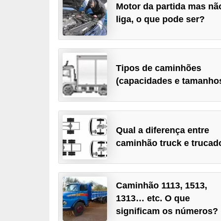
Motor da partida mas nã
i
liga, o que pode ser?
o
n
a
i
Tipos de caminhões
s
(capacidades e tamanho
A
u
t
Qual a diferença entre
caminhão truck e trucad
o
m
ó
Caminhão 1113, 1513,
v
1313… etc. O que
e
significam os números?
i