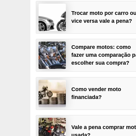
i
Trocar moto por carro o
o
vice versa vale a pena?
n
a
i
Compare motos: como
s
fazer uma comparação p
A
escolher sua compra?
u
t
o
Como vender moto
financiada?
m
ó
v
e
Vale a pena comprar mo
i
usada?