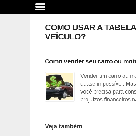
A
c
COMO USAR A TABELA
e
VEÍCULO?
s
s
ó
Como vender seu carro ou moto
r
Vender um carro ou mo
i
quase impossível. Mas
o
você precisa para con
s
prejuízos financeiros 
e
o
p
Veja também
c