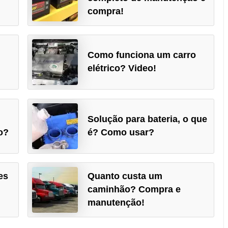
compra!
Como funciona um carro
elétrico? Video!
Solução para bateria, o que
o?
é? Como usar?
es
Quanto custa um
caminhão? Compra e
manutenção!