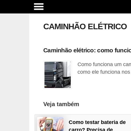
A
c
CAMINHÃO ELÉTRICO
e
s
s
Caminhão elétrico: como funci
ó
Como funciona um cami
r
como ele funciona nos
i
o
s
e
Veja também
o
p
Como testar bateria de
c
carro? Precisa de