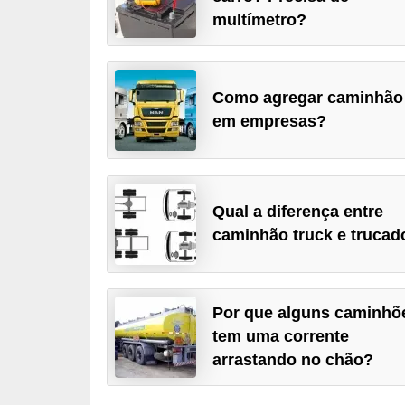
i
multímetro?
o
n
a
Como agregar caminhão
i
em empresas?
s
A
u
Qual a diferença entre
caminhão truck e trucad
t
o
m
Por que alguns caminhõ
ó
tem uma corrente
v
arrastando no chão?
e
i