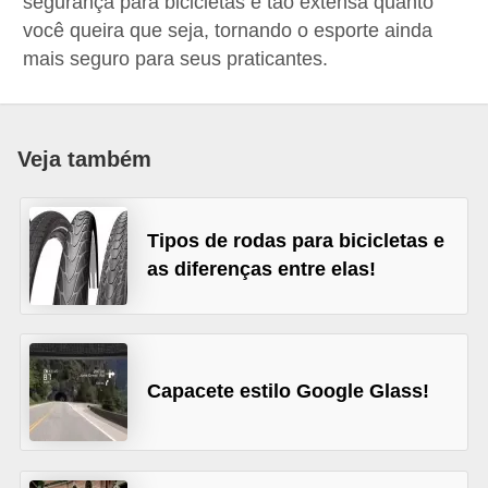
segurança para bicicletas é tão extensa quanto
i
você queira que seja, tornando o esporte ainda
o
mais seguro para seus praticantes.
n
a
i
Veja também
s
A
Tipos de rodas para bicicletas e
u
as diferenças entre elas!
t
o
m
ó
Capacete estilo Google Glass!
v
e
i