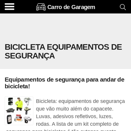
Carro de Garagem
A
c
e
s
BICICLETA EQUIPAMENTOS DE
s
SEGURANÇA
ó
r
i
Equipamentos de segurança para andar de
o
bicicleta!
s
e
Bicicleta: equipamentos de segurança
o
que vão muito além do capacete.
Luvas, adesivos refletivos, luzes,
p
rodas. A lista de um kit completo de
c