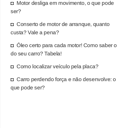
r
Motor desliga em movimento, o que pode
c
ser?
a
Conserto de motor de arranque, quanto
r
custa? Vale a pena?
r
o
Óleo certo para cada motor! Como saber o
do seu carro? Tabela!
D
i
Como localizar veículo pela placa?
c
Carro perdendo força e não desenvolve: o
i
que pode ser?
o
n
á
r
i