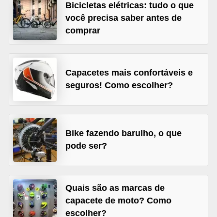
Bicicletas elétricas: tudo o que
s
você precisa saber antes de
e
comprar
v
e
í
Capacetes mais confortáveis e
seguros! Como escolher?
c
u
l
o
Bike fazendo barulho, o que
s
pode ser?
B
i
Quais são as marcas de
c
capacete de moto? Como
i
escolher?