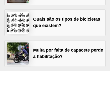
c
l
e
Quais são os tipos de bicicletas
t
que existem?
a
s
C
Multa por falta de capacete perde
a
a habilitação?
m
i
n
h
õ
e
s