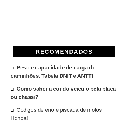
e
O
f
f
r
o
RECOMENDADOS
a
d
Peso e capacidade de carga de
caminhões. Tabela DNIT e ANTT!
C
o
Como saber a cor do veículo pela placa
m
ou chassi?
p
Códigos de erro e piscada de motos
r
Honda!
a