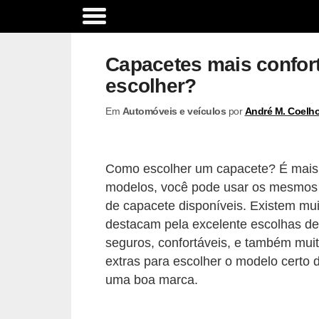
A
c
Capacetes mais confor
e
escolher?
s
Em
Automóveis e veículos
por
André M. Coelh
s
ó
r
Como escolher um capacete? É mais f
i
modelos, você pode usar os mesmos c
o
de capacete disponíveis. Existem m
s
destacam pela excelente escolhas de
seguros, confortáveis, e também muit
e
extras para escolher o modelo certo 
o
uma boa marca.
p
c