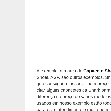
i
o
n
a
i
s
A
u
t
A exemplo, a marca de
Capacete Sh
o
Shoei, AGF, são outros exemplos. Sh
m
que conseguem associar bom preço, c
ó
citar alguns capacetes da Shark para
v
diferença no preço de vários modelo
e
usados em nosso exemplo estão todos
baratos, o atendimento é muito bom, 
i