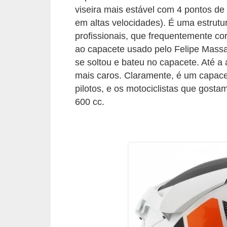
r
viseira mais estável com 4 pontos d
c
em altas velocidades). É uma estrutu
a
profissionais, que frequentemente co
r
ao capacete usado pelo Felipe Massa
r
se soltou e bateu no capacete. Até 
mais caros. Claramente, é um capace
o
pilotos, e os motociclistas que gost
D
600 cc.
i
c
i
o
n
á
r
i