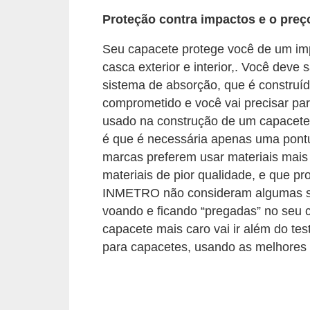
c
Proteção contra impactos e o preç
l
e
Seu capacete protege você de um impa
casca exterior e interior,. Você deve
t
sistema de absorção, que é construíd
a
comprometido e você vai precisar para
s
usado na construção de um capacete
C
é que é necessária apenas uma pontu
marcas preferem usar materiais mais
a
materiais de pior qualidade, e que p
m
INMETRO não consideram algumas si
i
voando e ficando “pregadas” no seu 
n
capacete mais caro vai ir além do t
h
para capacetes, usando as melhores 
õ
e
s