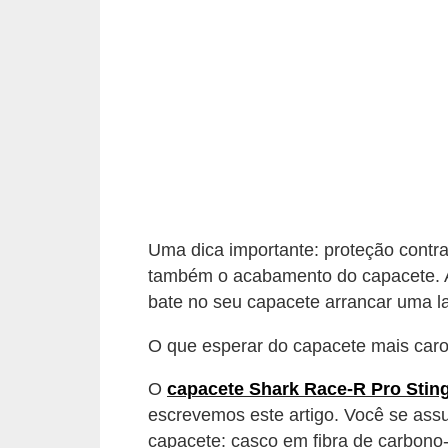
e
O
f
f
r
o
a
d
Uma dica importante: proteção contra
C
também o acabamento do capacete. Afi
o
bate no seu capacete arrancar uma la
m
O que esperar do capacete mais car
p
O
capacete Shark Race-R Pro Stin
r
escrevemos este artigo. Você se ass
a
capacete: casco em fibra de carbono-ke