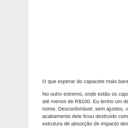
t
o
m
o
t
i
v
o
s
O que esperar do capacete mais bar
D
ú
No outro extremo, onde estão os ca
até menos de R$100. Eu tenho um des
v
nome. Desconfortável, sem ajustes, vi
i
acabamento dele ficou destruído co
d
estrutura de absorção de impacto des
a