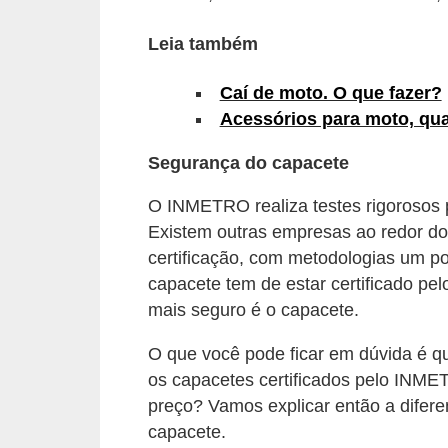
s
Leia também
e
v
Caí de moto. O que fazer?
e
Acessórios para moto, qua
í
Segurança do capacete
c
u
O INMETRO realiza testes rigorosos 
Existem outras empresas ao redor 
l
certificação, com metodologias um po
o
capacete tem de estar certificado p
s
mais seguro é o capacete.
B
O que você pode ficar em dúvida é qu
i
os capacetes certificados pelo INME
c
preço? Vamos explicar então a difer
i
capacete.