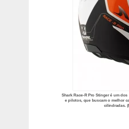
o
d
e
a
c
e
s
s
ó
r
i
Shark Race-R Pro Stinger é um dos
o
e pilotos, que buscam o melhor 
cilindradas. 
s
a
u