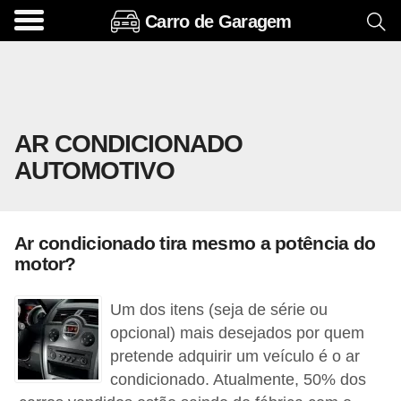
Carro de Garagem
A
c
e
s
AR CONDICIONADO
s
AUTOMOTIVO
ó
r
i
Ar condicionado tira mesmo a potência do
o
motor?
s
e
Um dos itens (seja de série ou
o
opcional) mais desejados por quem
pretende adquirir um veículo é o ar
p
condicionado. Atualmente, 50% dos
c