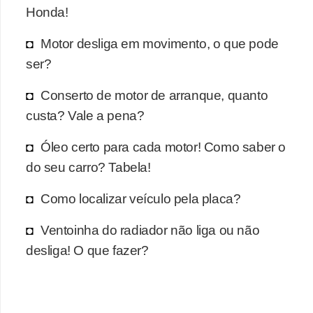
r
Honda!
c
Motor desliga em movimento, o que pode
a
ser?
r
r
Conserto de motor de arranque, quanto
o
custa? Vale a pena?
D
Óleo certo para cada motor! Como saber o
i
do seu carro? Tabela!
c
i
Como localizar veículo pela placa?
o
Ventoinha do radiador não liga ou não
n
desliga! O que fazer?
á
r
i