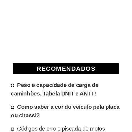
e
O
f
f
r
o
a
d
RECOMENDADOS
C
Peso e capacidade de carga de
o
caminhões. Tabela DNIT e ANTT!
m
p
Como saber a cor do veículo pela placa
r
ou chassi?
a
Códigos de erro e piscada de motos