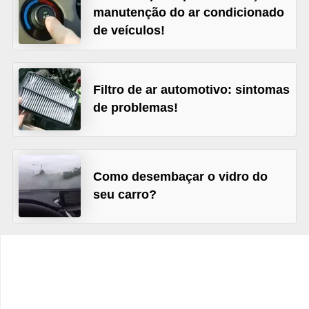
c
manutenção do ar condicionado
l
de veículos!
e
t
a
Filtro de ar automotivo: sintomas
de problemas!
s
C
a
Como desembaçar o vidro do
m
seu carro?
i
n
h
õ
e
s