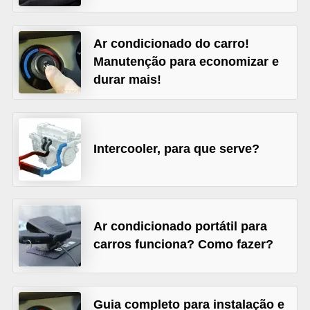
s
e
Ar condicionado do carro!
v
Manutenção para economizar e
durar mais!
e
í
c
u
Intercooler, para que serve?
l
o
s
Ar condicionado portátil para
B
carros funciona? Como fazer?
i
c
i
Guia completo para instalação e