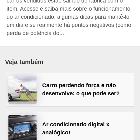
carros vendidos estão saindo de fábrica com o
i
item. Acesse e saiba mais sobre o funcionamento
o
do ar condicionado, algumas dicas para mantê-lo
n
em dia e se realmente há pontos negativos (como
a
perda de potência do...
i
s
Veja também
A
u
t
Carro perdendo força e não
o
desenvolve: o que pode ser?
m
ó
v
Ar condicionado digital x
e
analógico!
i