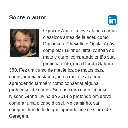
i
s
Sobre o autor
e
t
O pai de André já teve alguns carros
r
clássicos antes de falecer, como
Diplomata, Chevette e Opala. Após
â
completar 18 anos, tirou carteira de
n
moto e carro, comprando então sua
s
primeira moto, uma Honda Sahara
350. Fez um curso de mecânica de motos para
i
começar uma restauração na moto, e acabou
t
aprendendo também como consertar alguns
o
problemas de carros. Seu primeiro carro foi uma
Nissan Grand Livina de 2014 e pretende em breve
M
comprar uma picape diesel. No caminho, vai
o
compartilhando tudo que aprende no site Carro de
Garagem.
t
o