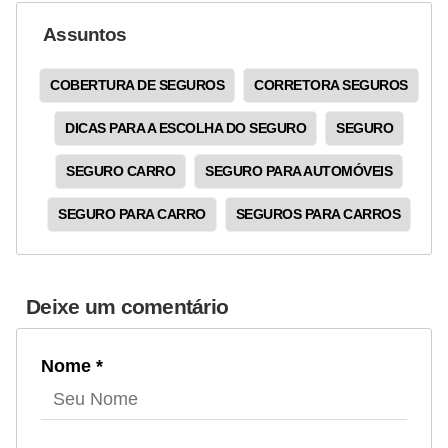
g
Assuntos
u
r
COBERTURA DE SEGUROS
CORRETORA SEGUROS
a
DICAS PARA A ESCOLHA DO SEGURO
SEGURO
n
ç
SEGURO CARRO
SEGURO PARA AUTOMÓVEIS
a
SEGURO PARA CARRO
SEGUROS PARA CARROS
e
s
e
Deixe um comentário
g
u
Nome *
r
o
s