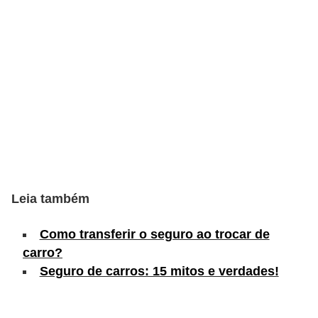
s
e
v
e
í
c
u
l
o
Leia também
s
Como transferir o seguro ao trocar de
B
carro?
i
Seguro de carros: 15 mitos e verdades!
c
i