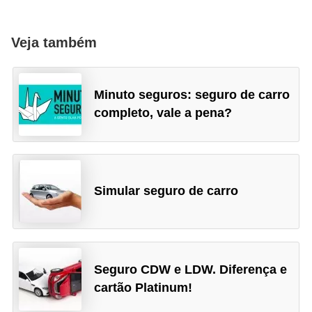
s
e
Veja também
s
c
Minuto seguros: seguro de carro
o
completo, vale a pena?
o
t
e
r
Simular seguro de carro
s
R
e
Seguro CDW e LDW. Diferença e
c
cartão Platinum!
a