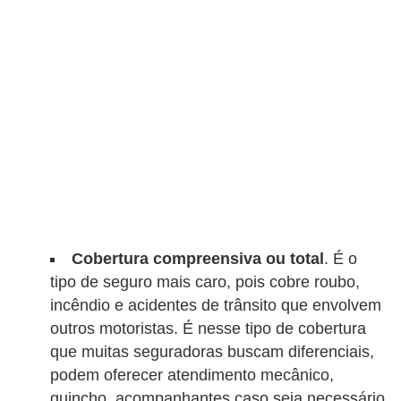
r
c
a
r
r
o
D
i
c
i
Cobertura compreensiva ou total
. É o
o
tipo de seguro mais caro, pois cobre roubo,
incêndio e acidentes de trânsito que envolvem
n
outros motoristas. É nesse tipo de cobertura
á
que muitas seguradoras buscam diferenciais,
r
podem oferecer atendimento mecânico,
i
guincho, acompanhantes caso seja necessário