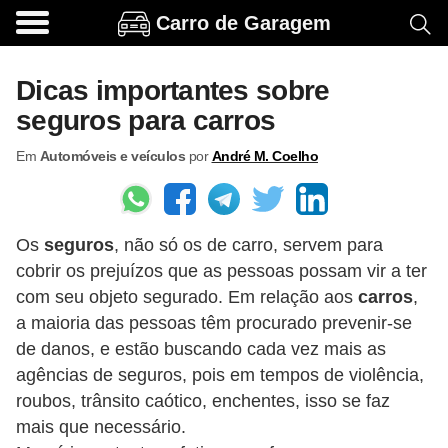
Carro de Garagem
A
c
Dicas importantes sobre
e
seguros para carros
s
Em
Automóveis e veículos
por
André M. Coelho
s
ó
r
Os
seguros
, não só os de carro, servem para
i
cobrir os prejuízos que as pessoas possam vir a ter
o
com seu objeto segurado. Em relação aos
carros
,
s
a maioria das pessoas têm procurado prevenir-se
e
de danos, e estão buscando cada vez mais as
o
agências de seguros, pois em tempos de violência,
roubos, trânsito caótico, enchentes, isso se faz
p
mais que necessário.
c