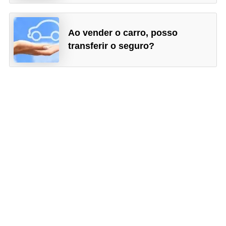
l
l
e
Ao vender o carro, posso
transferir o seguro?
m
a
n
u
t
e
n
ç
ã
o
S
e