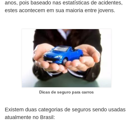
anos, pois baseado nas estatísticas de acidentes,
e
estes acontecem em sua maioria entre jovens.
O
f
f
r
o
a
d
C
o
Dicas de seguro para carros
m
p
Existem duas categorias de seguros sendo usadas
r
atualmente no Brasil:
a