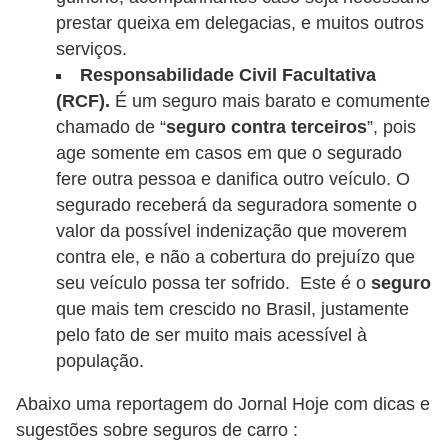
o
prestar queixa em delegacias, e muitos outros
d
serviços.
e
Responsabilidade Civil Facultativa
(RCF).
É um seguro mais barato e comumente
a
chamado de “
seguro contra terceiros
”, pois
c
age somente em casos em que o segurado
e
fere outra pessoa e danifica outro veículo. O
s
segurado receberá da seguradora somente o
s
valor da possível indenização que moverem
ó
contra ele, e não a cobertura do prejuízo que
seu veículo possa ter sofrido. Este é o
seguro
r
que mais tem crescido no Brasil, justamente
i
pelo fato de ser muito mais acessível à
o
população.
s
a
Abaixo uma reportagem do Jornal Hoje com dicas e
sugestões sobre seguros de carro :
u