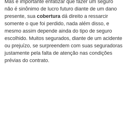
Mas é importante enfatizar que fazer um seguro
i
não é sinônimo de lucro futuro diante de um dano
o
presente, sua
cobertura
dá direito a ressarcir
n
somente o que foi perdido, nada além disso, e
a
mesmo assim depende ainda do tipo de seguro
i
escolhido. Muitos segurados, diante de um acidente
ou prejuízo, se surpreendem com suas seguradoras
s
justamente pela falta de atenção nas condições
A
prévias do contrato.
u
t
o
m
ó
v
e
i