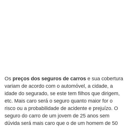
c
l
e
t
a
s
C
a
m
Os
preços dos seguros de carros
e sua cobertura
i
variam de acordo com o automóvel, a cidade, a
n
idade do segurado, se este tem filhos que dirigem,
h
etc. Mais caro será o seguro quanto maior for o
õ
risco ou a probabilidade de acidente e prejuízo. O
seguro do carro de um jovem de 25 anos sem
e
dúvida será mais caro que o de um homem de 50
s