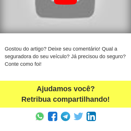
s
a
u
t
o
Gostou do artigo? Deixe seu comentário! Qual a
m
seguradora do seu veículo? Já precisou do seguro?
o
Conte como foi!
t
i
v
Ajudamos você?
a
Retribua compartilhando!
s
L
e