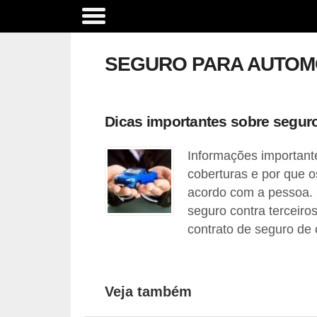
A
c
SEGURO PARA AUTOM
e
s
s
Dicas importantes sobre seguro
ó
Informações important
r
coberturas e por que 
i
acordo com a pessoa. S
o
seguro contra terceiro
s
contrato de seguro de 
e
o
p
Veja também
c