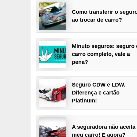
i
Como transferir o segur
o
ao trocar de carro?
n
a
i
Minuto seguros: seguro 
s
carro completo, vale a
pena?
A
u
t
Seguro CDW e LDW.
o
Diferença e cartão
m
Platinum!
ó
v
e
A seguradora não aceita
meu carro! E agora?
i