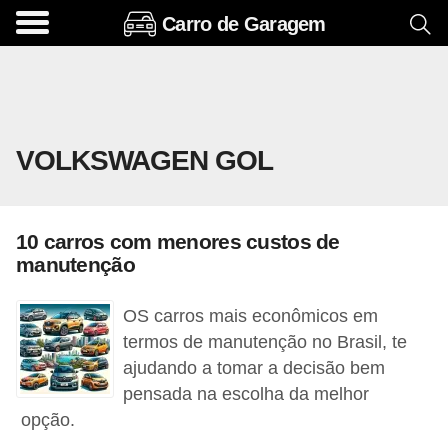
Carro de Garagem
A
c
e
s
VOLKSWAGEN GOL
s
ó
r
10 carros com menores custos de
i
manutenção
o
s
OS carros mais econômicos em
e
termos de manutenção no Brasil, te
ajudando a tomar a decisão bem
o
pensada na escolha da melhor
p
opção.
c