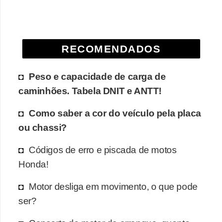
e
O
f
RECOMENDADOS
f
r
Peso e capacidade de carga de
o
caminhões. Tabela DNIT e ANTT!
a
Como saber a cor do veículo pela placa
d
ou chassi?
C
o
Códigos de erro e piscada de motos
m
Honda!
p
Motor desliga em movimento, o que pode
r
ser?
a