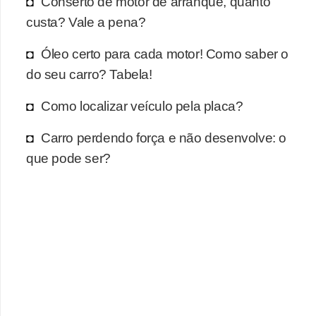
Conserto de motor de arranque, quanto
r
custa? Vale a pena?
c
a
Óleo certo para cada motor! Como saber o
r
do seu carro? Tabela!
r
Como localizar veículo pela placa?
o
D
Carro perdendo força e não desenvolve: o
i
que pode ser?
c
i
o
n
á
r
i