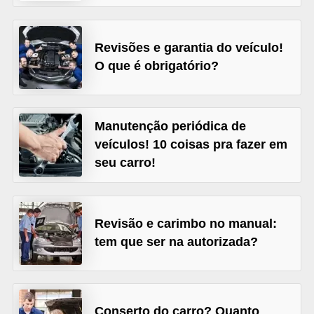
s
e
Revisões e garantia do veículo!
v
O que é obrigatório?
e
í
c
Manutenção periódica de
u
veículos! 10 coisas pra fazer em
seu carro!
l
o
s
Revisão e carimbo no manual:
B
tem que ser na autorizada?
i
c
i
Conserto do carro? Quanto