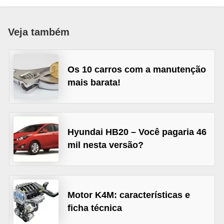
i
o
Veja também
n
a
i
Os 10 carros com a manutenção
s
mais barata!
A
u
t
Hyundai HB20 – Você pagaria 46
mil nesta versão?
o
m
ó
v
Motor K4M: características e
e
ficha técnica
i