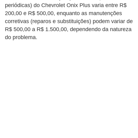
periódicas) do Chevrolet Onix Plus varia entre R$
s
200,00 e R$ 500,00, enquanto as manutenções
e
corretivas (reparos e substituições) podem variar de
s
R$ 500,00 a R$ 1.500,00, dependendo da natureza
c
do problema​​.
o
o
t
e
r
s
R
e
c
a