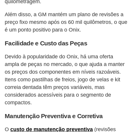
quilometragem​​.
i
s
Além disso, a GM mantém um plano de revisões a
e
preço fixo mesmo após os 60 mil quilômetros, o que
t
é um ponto positivo para o Onix​​.
r
Facilidade e Custo das Peças
â
n
Devido à popularidade do Onix, há uma oferta
ampla de peças no mercado, o que ajuda a manter
s
os preços dos componentes em níveis razoáveis.
i
Itens como pastilhas de freios, jogo de velas e kit
t
correia dentada têm preços variáveis, mas
o
considerados acessíveis para o segmento de
compactos​​.
M
o
Manutenção Preventiva e Corretiva
t
O
custo de manutenção preventiva
(revisões
o