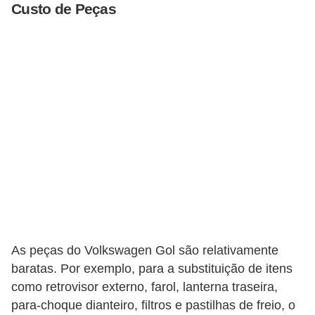
c
Custo de Peças
l
e
t
a
s
C
a
m
i
n
h
As peças do Volkswagen Gol são relativamente
õ
baratas. Por exemplo, para a substituição de itens
como retrovisor externo, farol, lanterna traseira,
e
para-choque dianteiro, filtros e pastilhas de freio, o
s