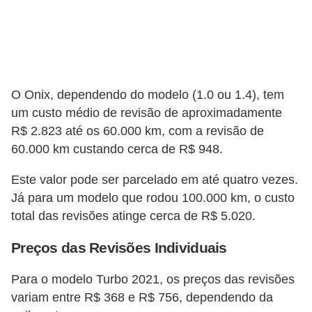
s
a
u
t
O Onix, dependendo do modelo (1.0 ou 1.4), tem
o
um custo médio de revisão de aproximadamente
m
R$ 2.823 até os 60.000 km, com a revisão de
o
60.000 km custando cerca de R$ 948.
t
Este valor pode ser parcelado em até quatro vezes.
i
Já para um modelo que rodou 100.000 km, o custo
v
total das revisões atinge cerca de R$ 5.020​​.
a
Preços das Revisões Individuais
s
L
Para o modelo Turbo 2021, os preços das revisões
variam entre R$ 368 e R$ 756, dependendo da
e