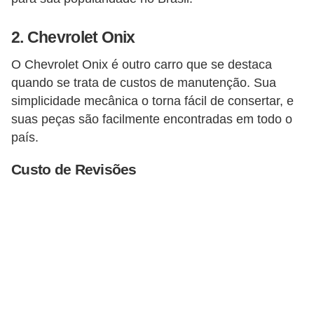
t
o
2.
Chevrolet Onix
m
O Chevrolet Onix é outro carro que se destaca
o
quando se trata de custos de manutenção. Sua
t
simplicidade mecânica o torna fácil de consertar, e
i
suas peças são facilmente encontradas em todo o
v
país.
o
Custo de Revisões
s
D
ú
v
i
d
a