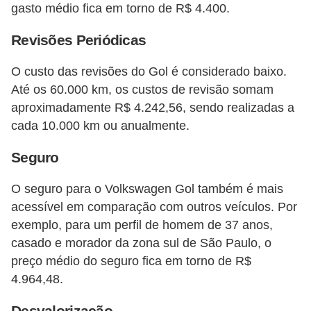
gasto médio fica em torno de R$ 4.400​​.
e
O
Revisões Periódicas
f
O custo das revisões do Gol é considerado baixo.
f
Até os 60.000 km, os custos de revisão somam
r
aproximadamente R$ 4.242,56, sendo realizadas a
o
cada 10.000 km ou anualmente​​.
a
Seguro
d
C
O seguro para o Volkswagen Gol também é mais
acessível em comparação com outros veículos. Por
o
exemplo, para um perfil de homem de 37 anos,
m
casado e morador da zona sul de São Paulo, o
p
preço médio do seguro fica em torno de R$
r
4.964,48​​.
a
Desvalorização