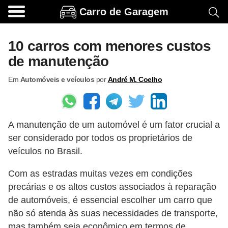
Carro de Garagem
A
c
10 carros com menores custos
e
de manutenção
s
Em
Automóveis e veículos
por
André M. Coelho
s
ó
r
A manutenção de um automóvel é um fator crucial a
i
ser considerado por todos os proprietários de
o
veículos no Brasil.
s
Com as estradas muitas vezes em condições
e
precárias e os altos custos associados à reparação
o
de automóveis, é essencial escolher um carro que
p
não só atenda às suas necessidades de transporte,
c
mas também seja econômico em termos de