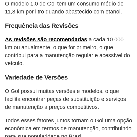
O modelo 1.0 do Gol tem um consumo médio de
o
11,8 km por litro quando abastecido com etanol​​.
d
e
Frequência das Revisões
a
As revisões são recomendadas
a cada 10.000
c
km ou anualmente, o que for primeiro, o que
e
contribui para a manutenção regular e acessível do
s
veículo​​.
s
Variedade de Versões
ó
r
O Gol possui muitas versões e modelos, o que
i
facilita encontrar peças de substituição e serviços
o
de manutenção a preços competitivos​​.
s
Todos esses fatores juntos tornam o Gol uma opção
a
econômica em termos de manutenção, contribuindo
u
para sua popularidade no Brasil.