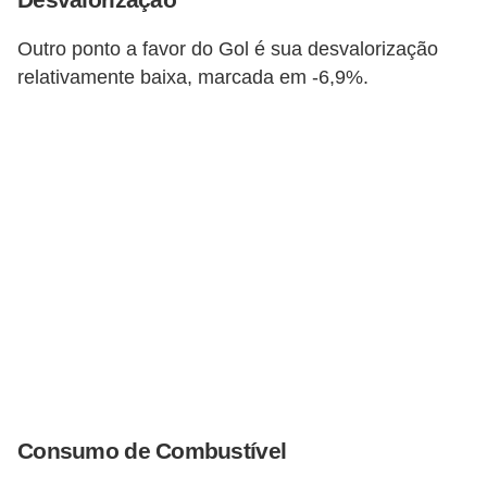
r
c
Outro ponto a favor do Gol é sua desvalorização
a
relativamente baixa, marcada em -6,9%​​.
r
r
o
D
i
c
i
o
n
á
r
Consumo de Combustível
i