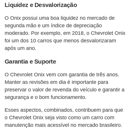
l
Liquidez e Desvalorização
l
O Onix possui uma boa liquidez no mercado de
e
segunda mão e um índice de depreciação
m
moderado. Por exemplo, em 2018, o Chevrolet Onix
a
foi um dos 10 carros que menos desvalorizaram
n
após um ano​​.
u
Garantia e Suporte
t
e
O Chevrolet Onix vem com garantia de três anos.
n
Manter as revisões em dia é importante para
ç
preservar o valor de revenda do veículo e garantir a
ã
segurança e o bom funcionamento​​.
o
Esses aspectos, combinados, contribuem para que
S
o Chevrolet Onix seja visto como um carro com
manutenção mais acessível no mercado brasileiro.
e