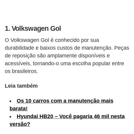
s
e
v
1.
Volkswagen Gol
e
O Volkswagen Gol é conhecido por sua
í
durabilidade e baixos custos de manutenção. Peças
c
de reposição são amplamente disponíveis e
u
acessíveis, tornando-o uma escolha popular entre
l
os brasileiros.
o
Leia também
s
B
Os 10 carros com a manutenção mais
barata!
i
Hyundai HB20 – Você pagaria 46 mil nesta
c
versão?
i