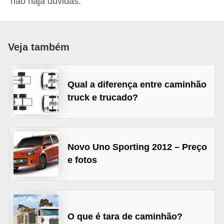
não haja dúvidas.
i
o
n
Veja também
a
i
s
Qual a diferença entre caminhão
truck e trucado?
A
u
t
o
Novo Uno Sporting 2012 – Preço
e fotos
m
ó
v
e
O que é tara de caminhão?
i