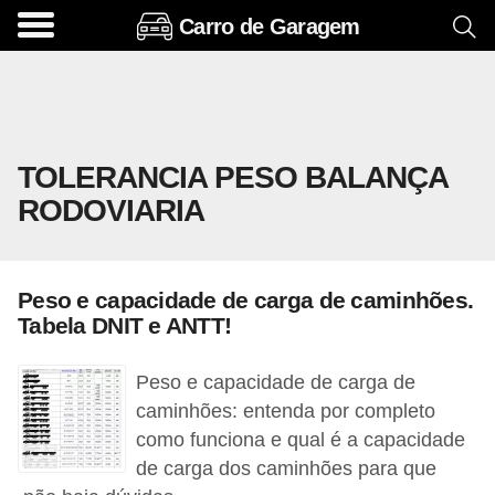
Carro de Garagem
A
c
e
s
TOLERANCIA PESO BALANÇA
s
RODOVIARIA
ó
r
i
Peso e capacidade de carga de caminhões.
o
Tabela DNIT e ANTT!
s
e
Peso e capacidade de carga de
o
caminhões: entenda por completo
como funciona e qual é a capacidade
p
de carga dos caminhões para que
c