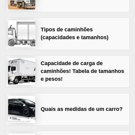
s
e
v
Tipos de caminhões
e
(capacidades e tamanhos)
í
c
u
Capacidade de carga de
l
caminhões! Tabela de tamanhos
e pesos!
o
s
B
Quais as medidas de um carro?
i
c
i