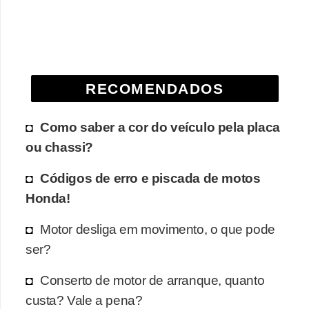
e
O
f
f
RECOMENDADOS
r
o
Como saber a cor do veículo pela placa
a
ou chassi?
d
Códigos de erro e piscada de motos
C
Honda!
o
m
Motor desliga em movimento, o que pode
p
ser?
r
Conserto de motor de arranque, quanto
a
custa? Vale a pena?