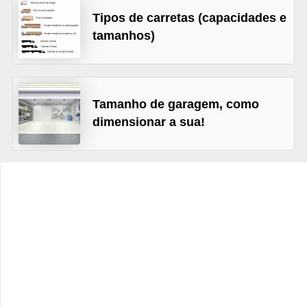
c
Tipos de carretas (capacidades e
l
tamanhos)
e
t
a
Tamanho de garagem, como
s
dimensionar a sua!
C
a
m
i
n
h
õ
e
s