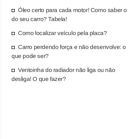
r
Óleo certo para cada motor! Como saber o
c
do seu carro? Tabela!
a
r
Como localizar veículo pela placa?
r
Carro perdendo força e não desenvolve: o
o
que pode ser?
D
i
Ventoinha do radiador não liga ou não
c
desliga! O que fazer?
i
o
n
á
r
i