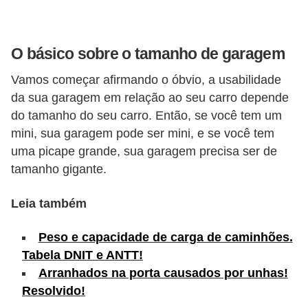
s
e
O básico sobre o tamanho de garagem
v
e
Vamos começar afirmando o óbvio, a usabilidade
da sua garagem em relação ao seu carro depende
í
do tamanho do seu carro. Então, se você tem um
c
mini, sua garagem pode ser mini, e se você tem
u
uma picape grande, sua garagem precisa ser de
l
tamanho gigante.
o
s
Leia também
B
Peso e capacidade de carga de caminhões.
i
Tabela DNIT e ANTT!
c
Arranhados na porta causados por unhas!
Resolvido!
i