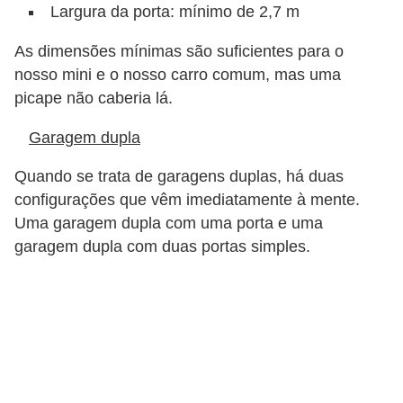
Largura da porta: mínimo de 2,7 m
s
e
As dimensões mínimas são suficientes para o
s
nosso mini e o nosso carro comum, mas uma
picape não caberia lá.
c
o
Garagem dupla
o
Quando se trata de garagens duplas, há duas
t
configurações que vêm imediatamente à mente.
e
Uma garagem dupla com uma porta e uma
r
garagem dupla com duas portas simples.
s
R
e
c
a