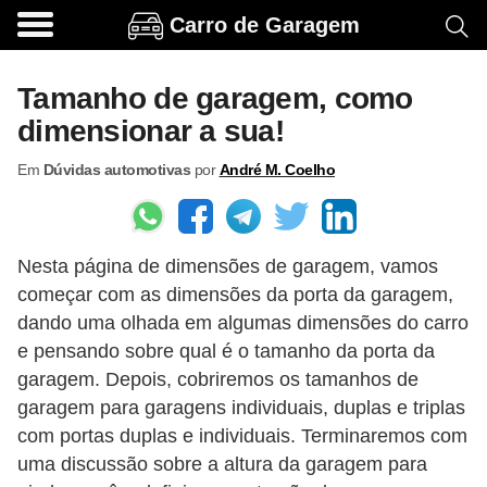
Carro de Garagem
A
c
Tamanho de garagem, como
e
dimensionar a sua!
s
Em
Dúvidas automotivas
por
André M. Coelho
s
ó
r
Nesta página de dimensões de garagem, vamos
i
começar com as dimensões da porta da garagem,
o
dando uma olhada em algumas dimensões do carro
s
e pensando sobre qual é o tamanho da porta da
e
garagem. Depois, cobriremos os tamanhos de
o
garagem para garagens individuais, duplas e triplas
com portas duplas e individuais. Terminaremos com
p
uma discussão sobre a altura da garagem para
c