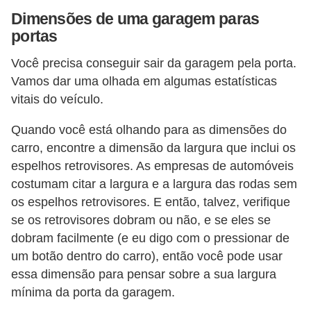
e
Dimensões de uma garagem paras
portas
O
f
Você precisa conseguir sair da garagem pela porta.
f
Vamos dar uma olhada em algumas estatísticas
r
vitais do veículo.
o
Quando você está olhando para as dimensões do
a
carro, encontre a dimensão da largura que inclui os
d
espelhos retrovisores. As empresas de automóveis
costumam citar a largura e a largura das rodas sem
C
os espelhos retrovisores. E então, talvez, verifique
o
se os retrovisores dobram ou não, e se eles se
m
dobram facilmente (e eu digo com o pressionar de
p
um botão dentro do carro), então você pode usar
r
essa dimensão para pensar sobre a sua largura
a
mínima da porta da garagem.