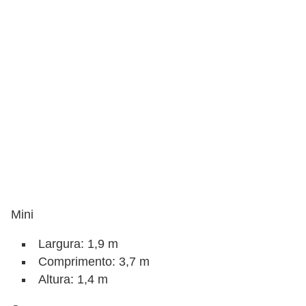
r
c
a
r
r
o
D
i
c
i
o
Mini
n
Largura: 1,9 m
á
Comprimento: 3,7 m
r
Altura: 1,4 m
i