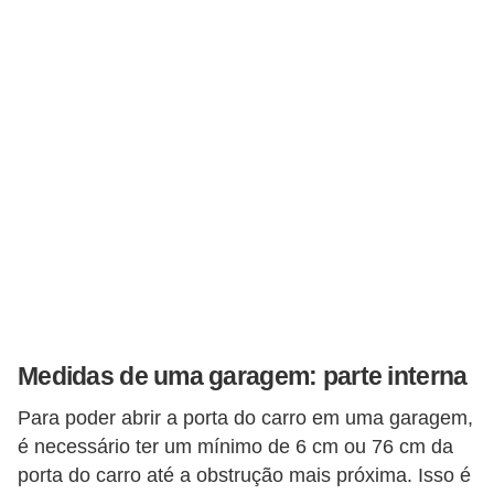
s
a
u
t
o
m
o
t
i
v
a
Medidas de uma garagem: parte interna
s
Para poder abrir a porta do carro em uma garagem,
L
é necessário ter um mínimo de 6 cm ou 76 cm da
e
porta do carro até a obstrução mais próxima. Isso é