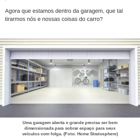
t
Agora que estamos dentro da garagem, que tal
o
tirarmos nós e nossas coisas do carro?
m
o
t
i
v
o
s
D
ú
v
i
Uma garagem aberta e grande precisa ser bem
dimensionada para sobrar espaço para seus
d
veículos com folga. (Foto: Home Stratosphere)
a