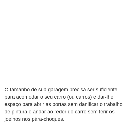
c
l
e
t
a
s
C
a
m
i
O tamanho de sua garagem precisa ser suficiente
n
para acomodar o seu carro (ou carros) e dar-lhe
h
espaço para abrir as portas sem danificar o trabalho
õ
de pintura e andar ao redor do carro sem ferir os
e
joelhos nos pára-choques.
s