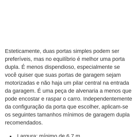
l
l
e
m
a
n
Esteticamente, duas portas simples podem ser
u
preferíveis, mas no equilíbrio é melhor uma porta
t
dupla. É menos dispendioso, especialmente se
e
você quiser que suas portas de garagem sejam
motorizadas e não haja um pilar central na entrada
n
da garagem. É uma peça de alvenaria a menos que
ç
pode encostar e raspar o carro. Independentemente
ã
da configuração da porta que escolher, aplicam-se
o
os seguintes tamanhos mínimos de garagem dupla
recomendados.
S
e
Largura: mínimo de 6,7 m