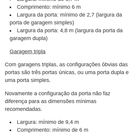
g
Comprimento: mínimo 6 m
u
Largura da porta: mínimo de 2,7 (largura da
porta de garagem simples)
r
Largura da porta: 4,8 m (largura da porta da
a
garagem dupla)
n
ç
Garagem tripla
a
Com garagens triplas, as configurações óbvias das
e
portas são três portas únicas, ou uma porta dupla e
s
uma porta simples.
e
Novamente a configuração da porta não faz
g
diferença para as dimensões mínimas
u
recomendadas.
r
Largura: mínimo de 9,4 m
o
Comprimento: mínimo de 6 m
s