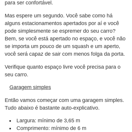
para ser confortável.
i
s
Mas espere um segundo. Você sabe como há
e
alguns estacionamentos apertados por aí e você
t
pode simplesmente se espremer do seu carro?
r
Bem, se você está apertado no espaço, e você não
se importa um pouco de um squash e um aperto,
â
você será capaz de sair com menos folga da porta.
n
s
Verifique quanto espaço livre você precisa para o
i
seu carro.
t
Garagem simples
o
Então vamos começar com uma garagem simples.
M
Tudo abaixo é bastante auto-explicativo.
o
Largura: mínimo de 3,65 m
t
Comprimento: mínimo de 6 m
o