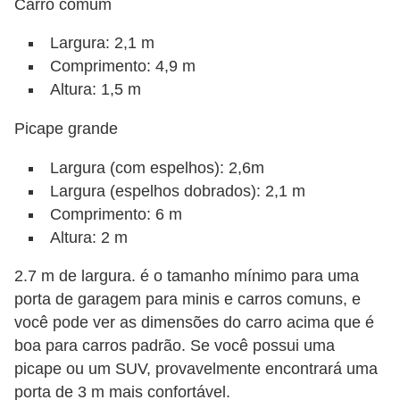
Carro comum
o
d
Largura: 2,1 m
e
Comprimento: 4,9 m
Altura: 1,5 m
a
c
Picape grande
e
Largura (com espelhos): 2,6m
s
Largura (espelhos dobrados): 2,1 m
s
Comprimento: 6 m
ó
Altura: 2 m
r
2.7 m de largura. é o tamanho mínimo para uma
i
porta de garagem para minis e carros comuns, e
o
você pode ver as dimensões do carro acima que é
s
boa para carros padrão. Se você possui uma
a
picape ou um SUV, provavelmente encontrará uma
u
porta de 3 m mais confortável.