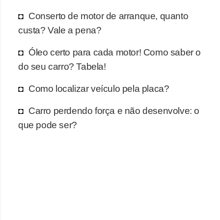
r
Conserto de motor de arranque, quanto
c
custa? Vale a pena?
a
r
Óleo certo para cada motor! Como saber o
r
do seu carro? Tabela!
o
Como localizar veículo pela placa?
D
i
Carro perdendo força e não desenvolve: o
c
que pode ser?
i
o
n
á
r
i