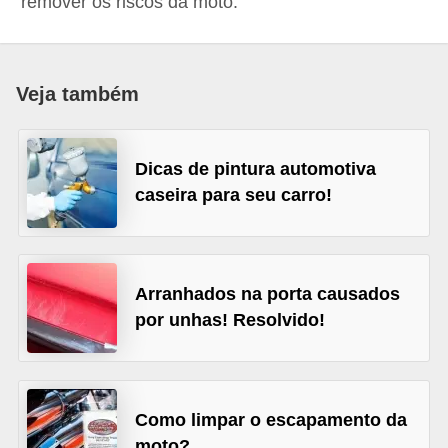
remover os riscos da moto.
i
o
n
Veja também
a
i
s
Dicas de pintura automotiva
caseira para seu carro!
A
u
t
o
Arranhados na porta causados
por unhas! Resolvido!
m
ó
v
e
Como limpar o escapamento da
i
moto?