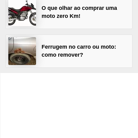
c
O que olhar ao comprar uma
l
moto zero Km!
e
t
a
Ferrugem no carro ou moto:
s
como remover?
C
a
m
i
n
h
õ
e
s