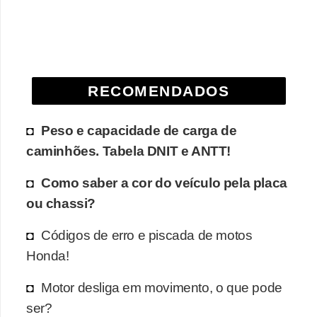
e
O
f
f
RECOMENDADOS
r
o
Peso e capacidade de carga de
a
caminhões. Tabela DNIT e ANTT!
d
Como saber a cor do veículo pela placa
C
ou chassi?
o
m
Códigos de erro e piscada de motos
p
Honda!
r
Motor desliga em movimento, o que pode
a
ser?