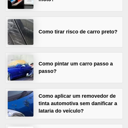
s
e
v
Como tirar risco de carro preto?
e
í
c
u
Como pintar um carro passo a
l
passo?
o
s
B
Como aplicar um removedor de
tinta automotiva sem danificar a
i
lataria do veículo?
c
i