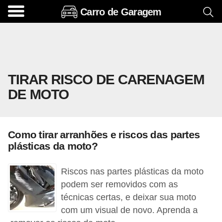
Carro de Garagem
A
c
e
s
TIRAR RISCO DE CARENAGEM
s
DE MOTO
ó
r
i
Como tirar arranhões e riscos das partes
o
plásticas da moto?
s
e
Riscos nas partes plásticas da moto
o
podem ser removidos com as
técnicas certas, e deixar sua moto
p
com um visual de novo. Aprenda a
c