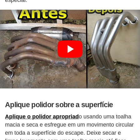
especial.
i
s
e
t
r
â
n
s
i
t
o
Aplique polidor sobre a superfície
M
Aplique o polidor apropriad
o usando uma toalha
o
macia e seca e esfregue em um movimento circular
t
em toda a superfície do escape. Deixe secar e
o