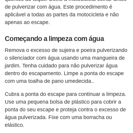
e
de pulverizar com água. Este procedimento é
aplicável a todas as partes da motocicleta e não
O
apenas ao escape.
f
f
Começando a limpeza com água
r
Remova o excesso de sujeira e poeira pulverizando
o
o silenciador com água usando uma mangueira de
a
jardim. Tenha cuidado para não pulverizar água
d
dentro do escapamento. Limpe a ponta do escape
C
com uma toalha de pano umedecida..
o
Cubra a ponta do escape para continuar a limpeza.
m
Use uma pequena bolsa de plástico para cobrir a
p
ponta do seu escape e proteja contra o excesso de
r
água pulverizada. Fixe com uma borracha ou
a
elástico.