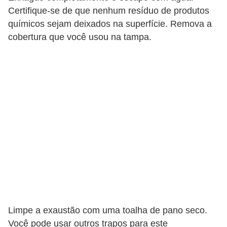
t
Certifique-se de que nenhum resíduo de produtos
o
químicos sejam deixados na superfície. Remova a
cobertura que você usou na tampa.
m
o
t
i
v
o
s
D
ú
v
i
Limpe a exaustão com uma toalha de pano seco.
d
Você pode usar outros trapos para este
a