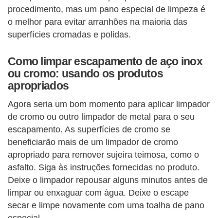
procedimento, mas um pano especial de limpeza é
s
o melhor para evitar arranhões na maioria das
a
superfícies cromadas e polidas.
u
t
Como limpar escapamento de aço inox
ou cromo: usando os produtos
o
apropriados
m
o
Agora seria um bom momento para aplicar limpador
t
de cromo ou outro limpador de metal para o seu
escapamento. As superfícies de cromo se
i
beneficiarão mais de um limpador de cromo
v
apropriado para remover sujeira teimosa, como o
a
asfalto. Siga às instruções fornecidas no produto.
s
Deixe o limpador repousar alguns minutos antes de
limpar ou enxaguar com água. Deixe o escape
L
secar e limpe novamente com uma toalha de pano
e