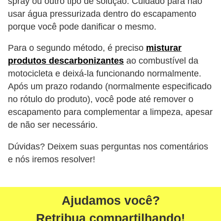
spray ou outro tipo de solução. Cuidado para não
g
usar água pressurizada dentro do escapamento
u
porque você pode danificar o mesmo.
r
Para o segundo método, é preciso
misturar
a
produtos descarbonizantes
ao combustível da
n
motocicleta e deixá-la funcionando normalmente.
ç
Após um prazo rodando (normalmente especificado
a
no rótulo do produto), você pode até remover o
e
escapamento para complementar a limpeza, apesar
de não ser necessário.
s
e
Dúvidas? Deixem suas perguntas nos comentários
g
e nós iremos resolver!
u
r
Ajudamos você?
o
s
Retribua compartilhando!