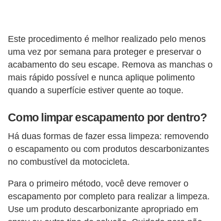
l
l
e
Este procedimento é melhor realizado pelo menos
m
uma vez por semana para proteger e preservar o
a
acabamento do seu escape. Remova as manchas o
n
mais rápido possível e nunca aplique polimento
quando a superfície estiver quente ao toque.
u
t
Como limpar escapamento por dentro?
e
n
Há duas formas de fazer essa limpeza: removendo
o escapamento ou com produtos descarbonizantes
ç
no combustível da motocicleta.
ã
o
Para o primeiro método, você deve remover o
escapamento por completo para realizar a limpeza.
S
Use um produto descarbonizante apropriado em
e