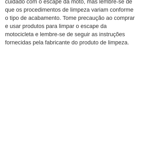
cuidado com o escape da moto, mas lembre-se de
i
que os procedimentos de limpeza variam conforme
o
o tipo de acabamento. Tome precaução ao comprar
n
e usar produtos para limpar o escape da
a
motocicleta e lembre-se de seguir as instruções
i
fornecidas pela fabricante do produto de limpeza.
s
A
u
t
o
m
ó
v
e
i