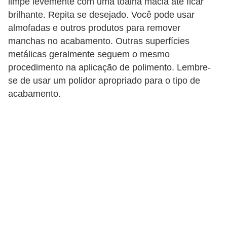
limpe levemente com uma toalha macia até ficar
s
brilhante. Repita se desejado. Você pode usar
e
almofadas e outros produtos para remover
manchas no acabamento. Outras superfícies
s
metálicas geralmente seguem o mesmo
c
procedimento na aplicação de polimento. Lembre-
o
se de usar um polidor apropriado para o tipo de
o
acabamento.
t
e
r
s
R
e
c
a