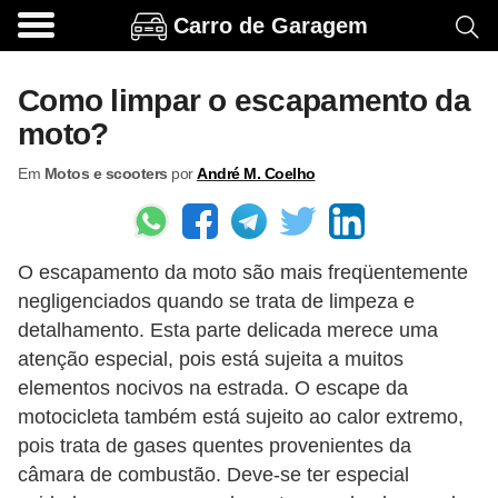
Carro de Garagem
A
c
Como limpar o escapamento da
e
moto?
s
Em
Motos e scooters
por
André M. Coelho
s
ó
r
O escapamento da moto são mais freqüentemente
i
negligenciados quando se trata de limpeza e
o
detalhamento. Esta parte delicada merece uma
s
atenção especial, pois está sujeita a muitos
e
elementos nocivos na estrada. O escape da
o
motocicleta também está sujeito ao calor extremo,
pois trata de gases quentes provenientes da
p
câmara de combustão. Deve-se ter especial
c