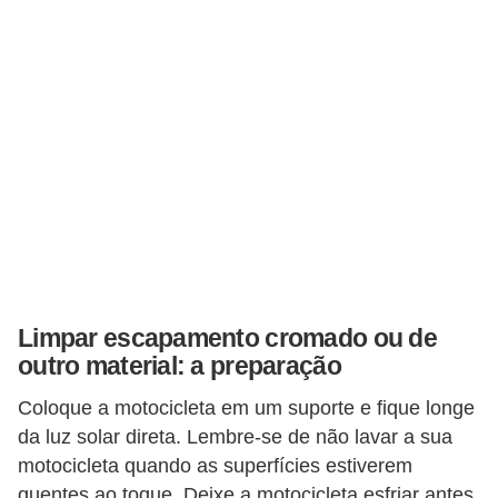
c
l
e
t
a
s
C
a
m
i
Limpar escapamento cromado ou de
n
outro material: a preparação
h
Coloque a motocicleta em um suporte e fique longe
õ
da luz solar direta. Lembre-se de não lavar a sua
e
motocicleta quando as superfícies estiverem
s
quentes ao toque. Deixe a motocicleta esfriar antes