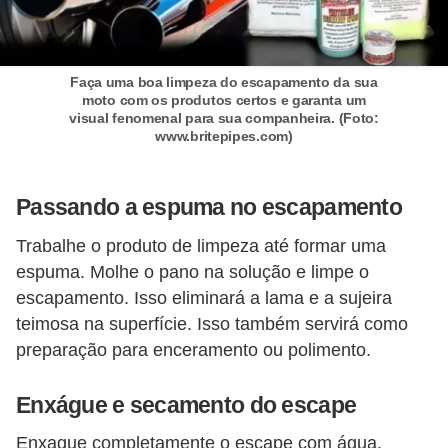
o
d
e
Faça uma boa limpeza do escapamento da sua
moto com os produtos certos e garanta um
a
visual fenomenal para sua companheira. (Foto:
c
www.britepipes.com)
e
s
Passando a espuma no escapamento
s
Trabalhe o produto de limpeza até formar uma
ó
espuma. Molhe o pano na solução e limpe o
r
escapamento. Isso eliminará a lama e a sujeira
i
teimosa na superfície. Isso também servirá como
o
preparação para enceramento ou polimento.
s
Enxágue e secamento do escape
a
u
Enxague completamente o escape com água.