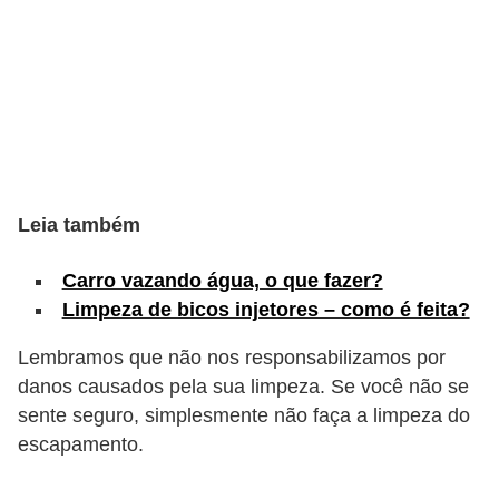
s
e
v
e
í
c
Leia também
u
l
Carro vazando água, o que fazer?
o
Limpeza de bicos injetores – como é feita?
s
Lembramos que não nos responsabilizamos por
B
danos causados pela sua limpeza. Se você não se
i
sente seguro, simplesmente não faça a limpeza do
c
escapamento.
i